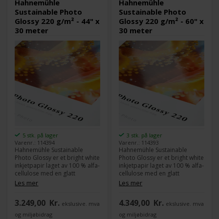
Hahnemühle
Hahnemühle
fotopapirer.
Sustainable Photo
Sustainable Photo
Glossy 220 g/m² - 44" x
Glossy 220 g/m² - 60" x
30 meter
30 meter
5 stk. på lager
3 stk. på lager
Varenr.: 114394
Varenr.: 114393
Hahnemühle Sustainable
Hahnemühle Sustainable
Photo Glossy er et bright white
Photo Glossy er et bright white
inkjetpapir laget av 100 % alfa-
inkjetpapir laget av 100 % alfa-
cellulose med en glatt
cellulose med en glatt
overflate og blank finish.
overflate og blank finish.
Les mer
Les mer
Papiret har en innovativ,
Papiret har en innovativ,
biobasert inkjetbelegg uten
biobasert inkjetbelegg uten
3.249,00
Kr.
4.349,00
Kr.
ekslusive. mva
ekslusive. mva
plastkompositter eller film,
plastkompositter eller film,
som gjør det fullstendig
som gjør det fullt
og miljøbidrag
og miljøbidrag