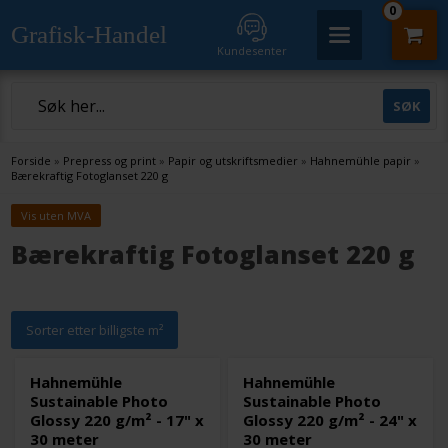
0
Grafisk-Handel
Kundesenter
Forside
»
Prepress og print
»
Papir og utskriftsmedier
»
Hahnemühle papir
»
Bærekraftig Fotoglanset 220 g
Vis uten MVA
Bærekraftig Fotoglanset 220 g
Sorter etter billigste m²
Hahnemühle
Hahnemühle
Sustainable Photo
Sustainable Photo
Glossy 220 g/m² - 17" x
Glossy 220 g/m² - 24" x
30 meter
30 meter