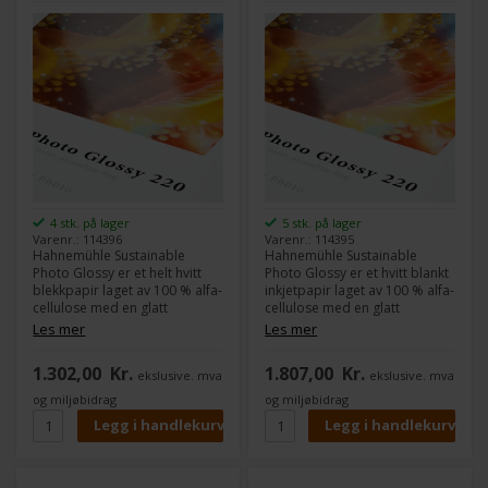
4 stk. på lager
5 stk. på lager
Varenr.: 114396
Varenr.: 114395
Hahnemühle Sustainable
Hahnemühle Sustainable
Photo Glossy er et helt hvitt
Photo Glossy er et hvitt blankt
blekkpapir laget av 100 % alfa-
inkjetpapir laget av 100 % alfa-
cellulose med en glatt
cellulose med en glatt
overflate og blank finish.
overflate og blank finish.
Les mer
Les mer
Papiret har en innovativ,
Papiret har en innovativ,
biobasert blekkbelegg uten
biobasert inkjetbelegg uten
1.302,00
Kr.
1.807,00
Kr.
ekslusive. mva
ekslusive. mva
plastkompositter eller film,
plastkompositter eller film,
som gjør det fullt
som gjør det fullt gjenvinnbart
og miljøbidrag
og miljøbidrag
resirkulerbart gjennom det
gjennom det vanlige
vanlige
papirgjenvinningssystemet –
papirgjenbrukssystemet – et
et bærekraftig alternativ til
bærekraftig alternativ til
tradisjonelle PE-baserte
tradisjonelle PE-baserte
fotopapirer.