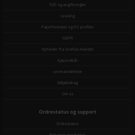
Toll- og avgiftsregler
Leasing
Papirformater og ICC profiler
GDPR
Nyheder fra Grafisk-Handel
Kjøpsvilkår
Leverandørliste
Miljøbidrag
Om os
Ordrestatus og support
Ordrestatus
Returner produkter