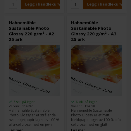
resirkulerbart gjennom det
resirkulerbart gjennom det
vanlige
vanlige
papirgjenvinningssystemet –
papirresirkuleringssystemet –
et bærekraftig alternativ til
et bærekraftig alternativ til
tradisjonelle PE-baserte
tradisjonelle PE-baserte
Hahnemühle
Hahnemühle
fotopapir.
fotopapirer.
Sustainable Photo
Sustainable Photo
Glossy 220 g/m² - A2
Glossy 220 g/m² - A3
25 ark
25 ark
5 stk. på lager
6 stk. på lager
Varenr.: 114392
Varenr.: 114390
Hahnemühle Sustainable
Hahnemühle Sustainable
Photo Glossy er et strålende
Photo Glossy er et hvitt
hvitt inkjetpapir laget av 100 %
blekkpapir laget av 100 % alfa-
alfa-cellulose med en jevn
cellulose med en glatt
overflate og blank finish.
overflate og blank finish.
Les mer
Les mer