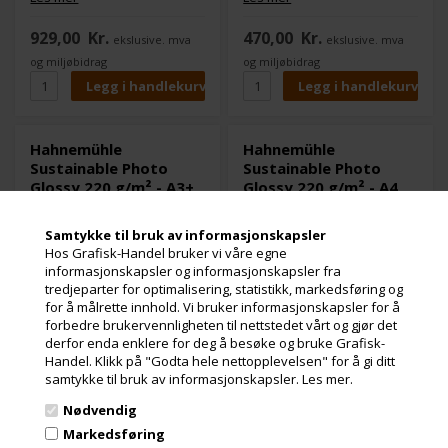
Papiret har en innovativ,
Papiret har en innovativ,
biobasert inkjetbelegg uten
biobasert blekkbelegg uten
929,00
Kr.
470,00
Kr.
ekslusive. mva
ekslusive. mva
plastkompositter eller filmer,
plastkompositter eller filmer,
som gjør det fullt
som gjør det fullt
og miljøbidrag
og miljøbidrag
resirkulerbart gjennom det
resirkulerbart gjennom det
vanlige
vanlige
papirgjenvinningssystemet –
papirresirkuleringssystemet –
et bærekraftig alternativ til
et bærekraftig alternativ til
tradisjonelle PE-baserte
tradisjonelle PE-baserte
Hahnemühle
Hahnemühle
fotopapirer.
fotopapirer.
Sustainable Photo
Sustainable Photo
Glossy 220 g/m² - A3+
Glossy 220 g/m² - A4
25 ark
25 ark
Samtykke til bruk av informasjonskapsler
Hos Grafisk-Handel bruker vi våre egne
informasjonskapsler og informasjonskapsler fra
tredjeparter for optimalisering, statistikk, markedsføring og
for å målrette innhold. Vi bruker informasjonskapsler for å
forbedre brukervennligheten til nettstedet vårt og gjør det
derfor enda enklere for deg å besøke og bruke Grafisk-
Handel. Klikk på "Godta hele nettopplevelsen" for å gi ditt
samtykke til bruk av informasjonskapsler.
Les mer.
Nødvendig
6 stk. på lager
4 stk. på lager
Markedsføring
Varenr.: 114391
Varenr.: 114389