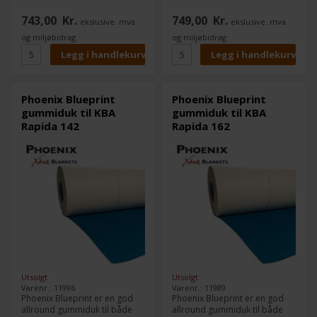
offset
offset
Den er motstandsdyktig
Den er motstandsdyktig
743,00
Kr.
749,00
Kr.
ekslusive. mva
ekslusive. mva
overfor formatkanter.
overfor formatkanter.
og miljøbidrag
og miljøbidrag
Maskin(er):
Maskin(er):
KBA Rapida 105
KBA Rapida 105/106
Format:
106,0 x 86,0 cm
Format:
107,0 x 86,0 cm
Tykkelse:
1,96
Tykkelse:
1,96
Skinner:
U-Stahl 12x12x1,0
Skinner:
U-Stahl 12x12x1,0
Phoenix Blueprint
Phoenix Blueprint
gummiduk til KBA
gummiduk til KBA
Rapida 142
Rapida 162
Utsolgt
Utsolgt
Varenr.: 11996
Varenr.: 11989
Phoenix Blueprint er en god
Phoenix Blueprint er en god
allround gummiduk til både
allround gummiduk til både