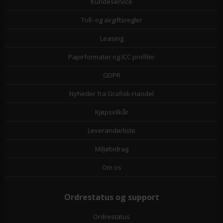
Kundeservice
Toll- og avgiftsregler
Leasing
Papirformater og ICC profiler
GDPR
Nyheder fra Grafisk-Handel
Kjøpsvilkår
Leverandørliste
Miljøbidrag
Om os
Ordrestatus og support
Ordrestatus