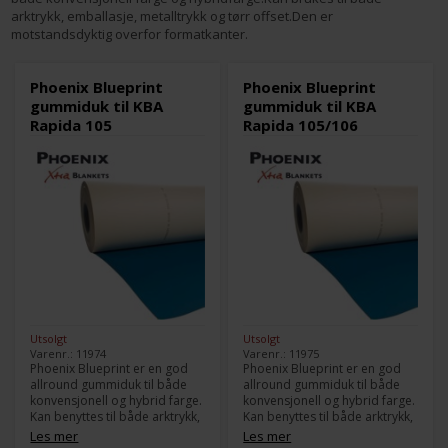
arktrykk, emballasje, metalltrykk og tørr offset.Den er
motstandsdyktig overfor formatkanter.
Phoenix Blueprint
Phoenix Blueprint
gummiduk til KBA
gummiduk til KBA
Rapida 105
Rapida 105/106
Utsolgt
Utsolgt
Varenr.: 11974
Varenr.: 11975
Phoenix Blueprint er en god
Phoenix Blueprint er en god
allround gummiduk til både
allround gummiduk til både
konvensjonell og hybrid farge.
konvensjonell og hybrid farge.
Kan benyttes til både arktrykk,
Kan benyttes til både arktrykk,
emballasje, metalltryk og tørr
emballasje, metalltryk og tørr
Les mer
Les mer