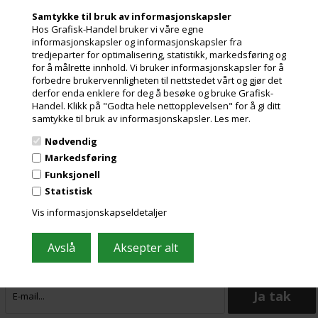
Varenr.: 11997
Varenr.: 11973
Samtykke til bruk av informasjonskapsler
Phoenix Blueprint er en god
Phoenix Blueprint er en god
Hos Grafisk-Handel bruker vi våre egne
allround gummiduk til både
allround gummiduk til både
konvensjonell og hybrid farge.
konvensjonell og hybrid farge.
informasjonskapsler og informasjonskapsler fra
Kan benyttes til både arktrykk,
Kan benyttes til både arktrykk,
tredjeparter for optimalisering, statistikk, markedsføring og
emballasje, metalltryk og tørr
emballasje, metalltryk og tørr
Les mer
Les mer
for å målrette innhold. Vi bruker informasjonskapsler for å
offset
offset
forbedre brukervennligheten til nettstedet vårt og gjør det
Den er motstandsdyktig
Den er motstandsdyktig
derfor enda enklere for deg å besøke og bruke Grafisk-
1.746,00
Kr.
390,00
Kr.
ekslusive. mva
ekslusive. mva
overfor formatkanter.
overfor formatkanter.
Handel. Klikk på "Godta hele nettopplevelsen" for å gi ditt
og miljøbidrag
og miljøbidrag
samtykke til bruk av informasjonskapsler.
Les mer.
Maskin(er):
Maskin(er):
KBA Rapida 162 A
KBA Rapida 74
Nødvendig
Format:
166,0 x 135,5 cm
Format:
74,5 x 63,0 cm
Tykkelse:
1,96
Tykkelse:
1,96
Markedsføring
Skinner:
U-Stahl
Skinner:
U-Stahl 12x12x1,0
Funksjonell
12x12x10x0,11
Statistisk
Meld deg på nyhetsbrevet vårt og få gode
Vis informasjonskapseldetaljer
tilbud
Inneholder ofte store besparelser og nyheter. Meld deg på, det er helt
gratis og enkelt å avmelde seg.