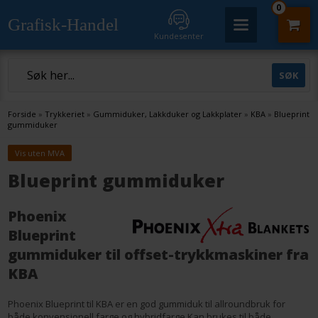
0
Grafisk-Handel
Kundesenter
Forside
»
Trykkeriet
»
Gummiduker, Lakkduker og Lakkplater
»
KBA
»
Blueprint
gummiduker
Vis uten MVA
Blueprint gummiduker
Phoenix
Blueprint
gummiduker til offset-trykkmaskiner fra
KBA
Phoenix Blueprint til KBA er en god gummiduk til allroundbruk for
både konvensjonell farge og hybridfarge.Kan brukes til både