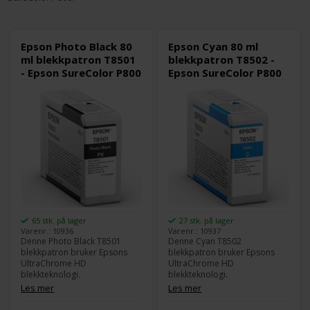
Epson Photo Black 80
Epson Cyan 80 ml
ml blekkpatron T8501
blekkpatron T8502 -
- Epson SureColor P800
Epson SureColor P800
65 stk. på lager
27 stk. på lager
Varenr.: 10936
Varenr.: 10937
Denne Photo Black T8501
Denne Cyan T8502
blekkpatron bruker Epsons
blekkpatron bruker Epsons
UltraChrome HD
UltraChrome HD
blekkteknologi.
blekkteknologi.
Du du kan skrive ut sort/hvitt
Du du kan skrive ut sort/hvitt
Les mer
Les mer
med høy Dmax og samtidig få
med høy Dmax og samtidig få
flotte farger i en kvalitet som
flotte farger i en kvalitet som