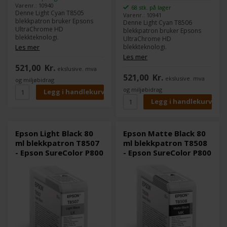
Varenr.: 10940
68 stk. på lager
Denne Light Cyan T8505
Varenr.: 10941
blekkpatron bruker Epsons
Denne Light Cyan T8506
UltraChrome HD
blekkpatron bruker Epsons
blekkteknologi.
UltraChrome HD
Du du kan skrive ut sort/hvitt
Les mer
blekkteknologi.
med høy Dmax og samtidig få
Du du kan skrive ut sort/hvitt
Les mer
flotte farger i en kvalitet som
med høy Dmax og samtidig få
521,00
Kr.
ekslusive. mva
er bedre den den du kjenner
flotte farger i en kvalitet som
521,00
Kr.
fra Epson 3880.
ekslusive. mva
er bedre den den du kjenner
og miljøbidrag
fra Epson 3880.
og miljøbidrag
Innhold:
80 ml
Type:
UltraChrome HD
Innhold:
80 ml
Farge:
Light Cyan
Type:
UltraChrome HD
Farge:
Vivid Light Magenta
Epson Light Black 80
Epson Matte Black 80
ml blekkpatron T8507
ml blekkpatron T8508
- Epson SureColor P800
- Epson SureColor P800