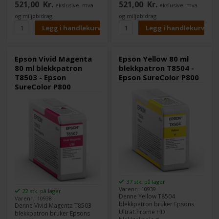
521,00
Kr.
521,00
Kr.
ekslusive. mva
ekslusive. mva
er bedre den den du kjenner
er bedre den den du kjenner
fra Epson 3880.
fra Epson 3880.
og miljøbidrag
og miljøbidrag
Innhold:
80 ml
Innhold:
80 ml
Type:
UltraChrome HD
Type:
UltraChrome HD
Farge:
Photo Black
Farge:
Cyan
Epson Vivid Magenta
Epson Yellow 80 ml
80 ml blekkpatron
blekkpatron T8504 -
T8503 - Epson
Epson SureColor P800
SureColor P800
37 stk. på lager
Varenr.: 10939
22 stk. på lager
Denne Yellow T8504
Varenr.: 10938
blekkpatron bruker Epsons
Denne Vivid Magenta T8503
UltraChrome HD
blekkpatron bruker Epsons