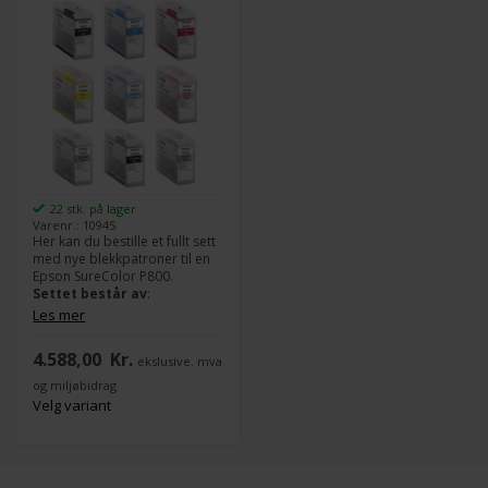
22 stk. på lager
Varenr.: 10945
Her kan du bestille et fullt sett
med nye blekkpatroner til en
Epson SureColor P800.
Settet består av
:
Les mer
1x Photo Black 80 ml
blekkpatron T8501
4.588,00
Kr.
ekslusive. mva
1x Cyan 80 ml blekkpatron
T8502
og miljøbidrag
1x Vivid Magenta 80 ml
Velg variant
blekkpatron T8503
1x Yellow 80 ml blekkpatron
T8504
1x Light Cyan 80 ml
blekkpatron T8505