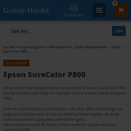
0
Grafisk-Handel
Kundesenter
Forside
»
Prepress og print
»
Blekkpatroner
»
Epson Blekkpatroner
»
Epson
SureColor P800
Vis uten MVA
Epson SureColor P800
Vi har samlet alle blekkpatroner som passer til Epson SureColor P800 .
Du kan bestille hver farge for seg eller som et samlet sett til din Epson
P800.
Vi er en autorisert Epson-forhandler, så vi har alltid et stort lager av
originale blekkpatroner fra Epson med kort leveringstid, slik at du
raskt kan komme i gang med utskriftene igjen.
Alle produktene som du finner i listen nedenfor passer til Epson
SureColor P800.