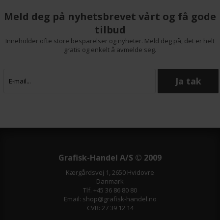
1x Vivid Light Magenta 80 ml
Meld deg på nyhetsbrevet vårt og få gode
blekkpatron T8506
1x Light Black 80 ml
tilbud
blekkpatron T8507
1x Matte Black 80 ml
Inneholder ofte store besparelser og nyheter. Meld deg på, det er helt
blekkpatron T8508
gratis og enkelt å avmelde seg.
1x Light Light Black 80 ml
blekkpatron T8509
Grafisk-Handel A/S © 2009
Kærgårdsvej 1, 2650 Hvidovre
Danmark
Tlf. +45 36 86 80 80
Email: shop@grafisk-handel.no
CVR: 27 39 12 14