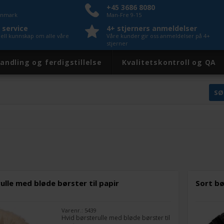
+45 3686 8080
Danmark
Man-Fre 9-15
 service
4+ stjerners anmeldelser
nell kunnskap om alle våre
Våre kunder gir oss anmeldelser på 4+
stjerner
andling og ferdigstillelse
Kvalitetskontroll og QA
ulle med bløde børster til papir
Sort bø
Varenr.: 5439
Hvid børsterulle med bløde børster til