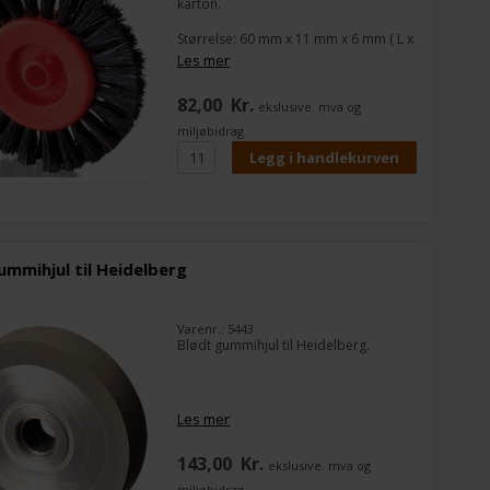
karton.
Størrelse: 60 mm x 11 mm x 6 mm ( L x
B x H ) H = Hulstørrelse
Les mer
Passer til:
82,00
Kr.
ekslusive. mva og
Heidelberg SM 102
Heidelberg SM 74
miljøbidrag
Heidelberg SM 72
Heidelbergs artikel nr. 66.891.006
mmihjul til Heidelberg
Varenr.: 5443
Blødt gummihjul til Heidelberg.
Les mer
143,00
Kr.
ekslusive. mva og
miljøbidrag