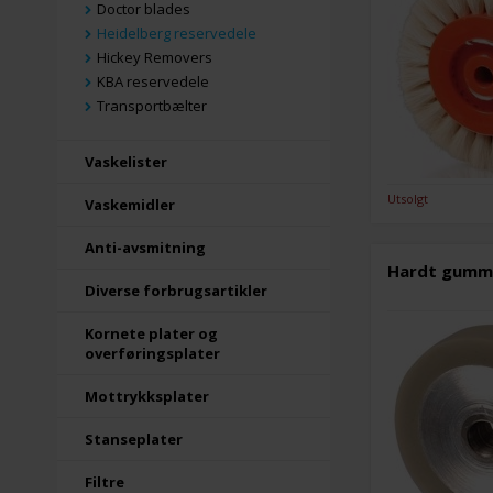
Doctor blades
Heidelberg reservedele
Hickey Removers
KBA reservedele
Transportbælter
Vaskelister
Utsolgt
Vaskemidler
Anti-avsmitning
Hardt gummih
Diverse forbrugsartikler
Kornete plater og
overføringsplater
Mottrykksplater
Stanseplater
Filtre