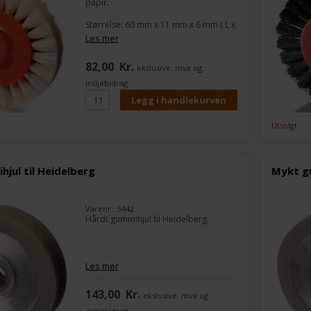
papir.
Størrelse: 60 mm x 11 mm x 6 mm ( L x
B x H ) H = Hulstørrelse
Les mer
Passer til:
82,00
Kr.
ekslusive. mva og
Heidelberg SM 102
Heidelberg SM 74
miljøbidrag
Heidelberg SM 72
Heidelbergs artikel nr. 66.020.122
Utsolgt
jul til Heidelberg
Mykt gu
Varenr.: 5442
Hårdt gummihjul til Heidelberg.
Les mer
143,00
Kr.
ekslusive. mva og
miljøbidrag