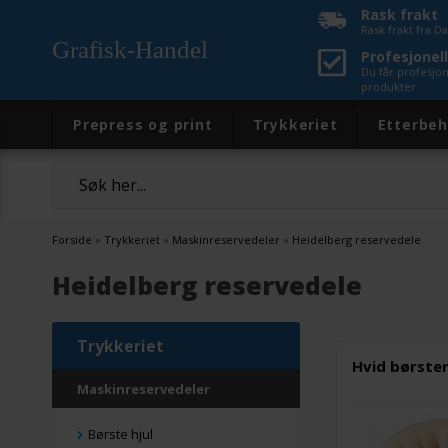
Rask frakt
Rask frakt fra 
Grafisk-Handel
Profesjonell
Du får profesjo
produkter
Prepress og print
Trykkeriet
Etterbeh
Forside
»
Trykkeriet
»
Maskinreservedeler
»
Heidelberg reservedele
Heidelberg reservedele
Trykkeriet
Hvid børster
Maskinreservedeler
Børste hjul