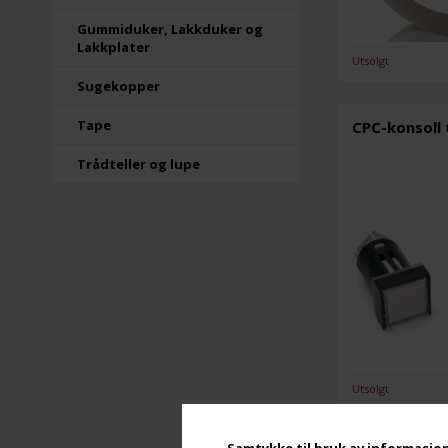
Gummiduker, Lakkduker og
Lakkplater
Utsolgt
Sugekopper
Tape
CPC-konsoll 
Trådteller og lupe
Utsolgt
Samtykke til bruk av informasjo