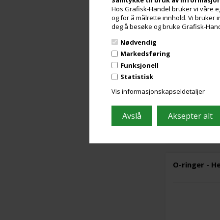
O-ringer - 
Hos Grafisk-Handel bruker vi våre eg
og for å målrette innhold. Vi bruker
deg å besøke og bruke Grafisk-Handel
Nødvendig
Markedsføring
Funksjonell
Statistisk
Vis informasjonskapseldetaljer
8 stk. på lager
O-ringer - H