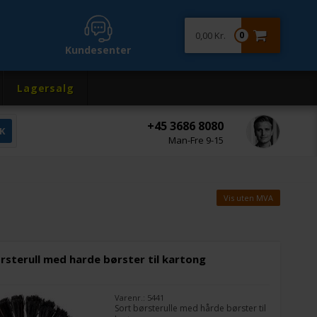
0,00 Kr.
0
Kundesenter
Lagersalg
+45 3686 8080
Man-Fre 9-15
Vis uten MVA
rsterull med harde børster til kartong
Varenr.: 5441
Sort børsterulle med hårde børster til