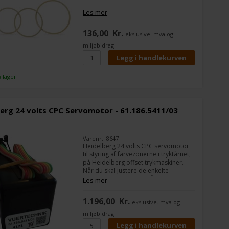
Antal: 6 stk/pose
Les mer
Passer til: Heidelberg MO og GTO
136,00
Kr.
ekslusive. mva og
Heidelbergs artikel nr. 00.580.1069
miljøbidrag
å lager
erg 24 volts CPC Servomotor - 61.186.5411/03
Varenr.: 8647
Heidelberg 24 volts CPC servomotor
til styring af farvezonerne i tryktårnet,
på Heidelberg offset trykmaskiner.
Når du skal justere de enkelte
farvezoner fra pulten, så er det vigtig
Les mer
at alle servomotorer virker korrekt.
De bliver ofte slidt over tid og en hver
1.196,00
Kr.
ekslusive. mva og
trykker har derfor altid flere nye
liggende i skuffen.
miljøbidrag
Udskiftningen kan du let selv klare og