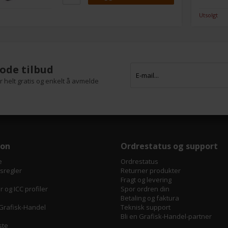
kræver ikke teknikker hjælp.
Det er ren Plug n Play og du klikker
Utsolgt
bare strømstikket fra, indsætter den
nye motor, som du så klikke ind i
samme strømstik og så er du klar til at
forsætte produktionen.
Servomotor passer bl.a. til Heidelberg
ode tilbud
PM 52, SM 52, SM 72, SM 74, CD 74, SM
102, CD 102 og enkelte MO maskiner.
 helt gratis og enkelt å avmelde
Vi yder 6 måneders
funktionsgaranti på alle vores
servomotorer fra fakturadato.
jon
Ordrestatus og support
e
Ordrestatus
tsregler
Returner produkter
Fragt og levering
 og ICC profiler
Spor ordren din
Betaling og faktura
Grafisk-Handel
Teknisk support
Bli en Grafisk-Handel-partner
ste