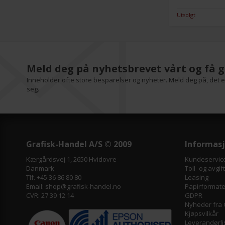
Utsolgt
Meld deg på nyhetsbrevet vårt og få g
Inneholder ofte store besparelser og nyheter. Meld deg på, det er
seg.
Grafisk-Handel A/S © 2009
Informas
Kærgårdsvej 1, 2650 Hvidovre
Kundeservic
Danmark
Toll- og avgif
Tlf. +45 36 86 80 80
Leasing
Email: shop@grafisk-handel.no
Papirformater
CVR: 27 39 12 14
GDPR
Nyheder fra 
Kjøpsvilkår
Leverandørli