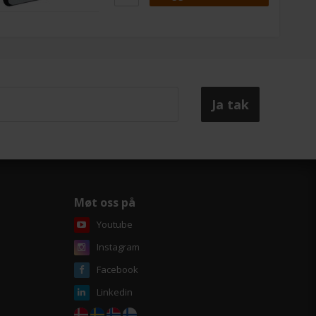
kræver ikke teknikker hjælp.
Det er ren Plug n Play og du klikker
bare strømstikket fra, indsætter den
nye motor, som du så klikke ind i
samme strømstik og så er du klar til at
forsætte produktionen.
Servomotor passer bl.a. til Heidelberg
PM 52, SM 52, SM 72, SM 74, CD 74, SM
102, CD 102 og enkelte MO maskiner.
Vi yder 6 måneders
funktionsgaranti på alle vores
servomotorer fra fakturadato.
Møt oss på
Youtube
Instagram
Facebook
Linkedin