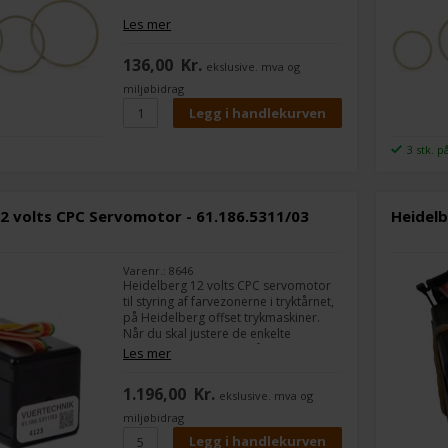
Antal: 6 stk/pose
Les mer
Passer til: Heidelberg SM 52
136,00
Kr.
ekslusive. mva og
Heidelbergs artikel nr. 00.580.1617
miljøbidrag
3 stk. p
2 volts CPC Servomotor - 61.186.5311/03
Heidelb
Varenr.: 8646
Heidelberg 12 volts CPC servomotor
til styring af farvezonerne i tryktårnet,
på Heidelberg offset trykmaskiner.
Når du skal justere de enkelte
farvezoner fra pulten, så er det vigtig
Les mer
at alle servomotorer virker korrekt.
De bliver ofte slidt over tid og en hver
1.196,00
Kr.
ekslusive. mva og
trykker har derfor altid flere nye
liggende i skuffen.
miljøbidrag
Udskiftningen kan du let selv klare og