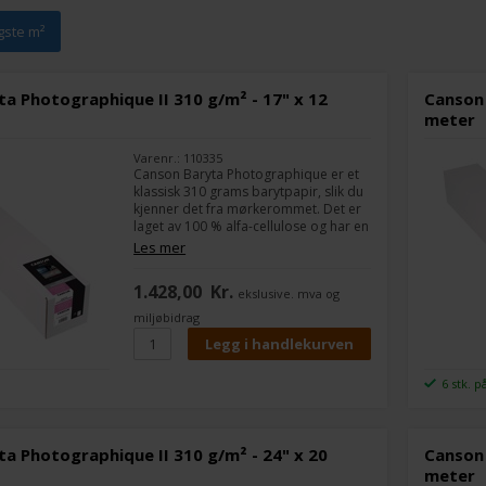
igste m²
a Photographique II 310 g/m² - 17" x 12
Canson 
meter
Varenr.: 110335
Canson Baryta Photographique er et
klassisk 310 grams barytpapir, slik du
kjenner det fra mørkerommet. Det er
laget av 100 % alfa-cellulose og har en
myk struktur. Som andre typer
Les mer
barytpapir er det spesielt godt for
svart/hvitt-bilder, men du kan
1.428,00
Kr.
ekslusive. mva og
selvfølgelig også lage virkelig flotte
fargebilder.
miljøbidrag
6 stk. p
a Photographique II 310 g/m² - 24" x 20
Canson 
meter