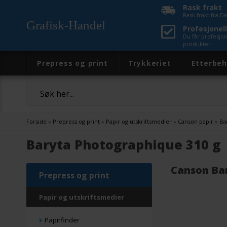
Rask frakt
Rask frakt fra 
Grafisk-Handel
Profesjonell
Du får profesjo
produkter
Prepress og print
Trykkeriet
Etterbeh
Forside
»
Prepress og print
»
Papir og utskriftsmedier
»
Canson papir
»
Ba
Baryta Photographique 310 g
Canson Ba
Prepress og print
Papir og utskriftsmedier
Papirfinder