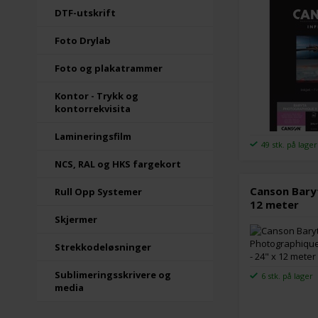
DTF-utskrift
Foto Drylab
Foto og plakatrammer
Kontor - Trykk og
kontorrekvisita
Lamineringsfilm
49 stk. på lager
NCS, RAL og HKS fargekort
Canson Baryt
Rull Opp Systemer
12 meter
Skjermer
Strekkodeløsninger
Sublimeringsskrivere og
6 stk. på lager
media