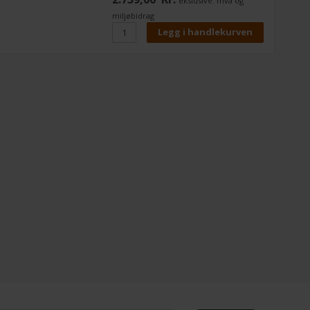
ekslusive. mva og
miljøbidrag