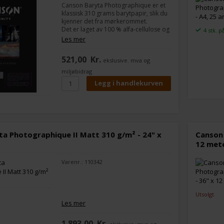
Canson Baryta Photographique er et
klassisk 310 grams barytpapir, slik du
kjenner det fra mørkerommet.
Det er laget av 100 % alfa-cellulose og
4 stk. p
har en myk struktur.
Les mer
Som andre typer barytpapir, er det
spesielt bra til sort/hvit-bilder, men du
521,00
Kr.
ekslusive. mva og
kan selvfølgelig også lage meget flotte
fargebilder.
miljøbidrag
Alternativer kunne være Hahnemühle
Fine Art Baryta og Grafisk-Handel
Norse Baryta.
Format:
A4
Antall ark:
25 ark
a Photographique II Matt 310 g/m² - 24" x
Canson 
12 met
Varenr.: 110342
Utsolgt
Les mer
1.893,00
Kr.