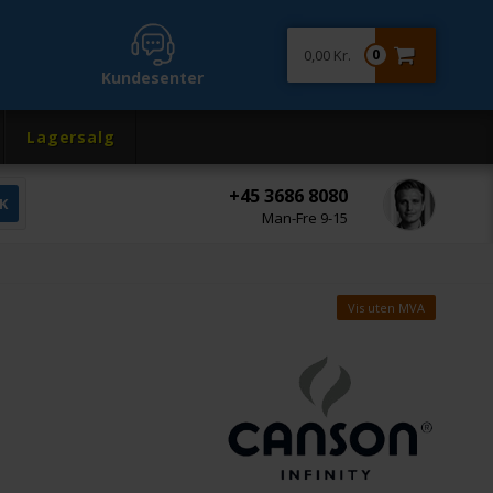
0,00 Kr.
0
Kundesenter
Lagersalg
+45 3686 8080
Man-Fre 9-15
Vis uten MVA