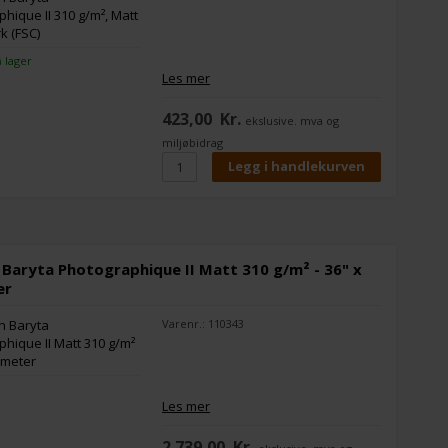
å lager
Les mer
423,00
Kr.
ekslusive. mva og
miljøbidrag
Baryta Photographique II Matt 310 g/m² - 36" x
er
Varenr.: 110343
Les mer
2.739,00
Kr.