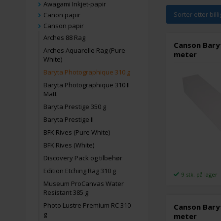
Awagami Inkjet-papir
Sorter etter bill
Canon papir
Canson papir
Arches 88 Rag
Canson Baryt
Arches Aquarelle Rag (Pure
meter
White)
Baryta Photographique 310 g
Baryta Photographique 310 II
Matt
Baryta Prestige 350 g
Baryta Prestige II
BFK Rives (Pure White)
BFK Rives (White)
Discovery Pack og tilbehør
Edition Etching Rag 310 g
9 stk. på lager
Museum ProCanvas Water
Resistant 385 g
Photo Lustre Premium RC 310
Canson Baryt
g
meter