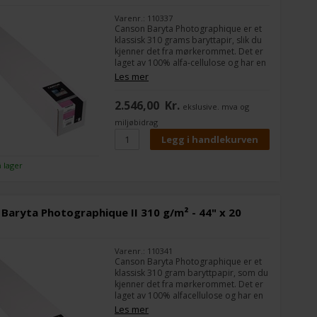
Varenr.: 110337
Canson Baryta Photographique er et
klassisk 310 grams baryttapir, slik du
kjenner det fra mørkerommet. Det er
laget av 100% alfa-cellulose og har en
myk struktur. Som andre typer
Les mer
baryttapir, er det spesielt godt for
svart/hvite bilder, men du kan
2.546,00
Kr.
ekslusive. mva og
selvfølgelig også lage virkelig flotte
fargebilder.
miljøbidrag
å lager
Baryta Photographique II 310 g/m² - 44" x 20
Varenr.: 110341
Canson Baryta Photographique er et
klassisk 310 gram baryttpapir, som du
kjenner det fra mørkerommet. Det er
laget av 100% alfacellulose og har en
myk struktur. Som andre typer
Les mer