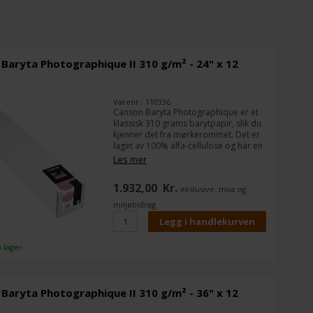
Baryta Photographique II 310 g/m² - 24" x 12
Varenr.: 110336
Canson Baryta Photographique er et
klassisk 310 grams barytpapir, slik du
kjenner det fra mørkerommet. Det er
laget av 100% alfa-cellulose og har en
myk struktur. Som andre typer
Les mer
barytpapir, er det spesielt godt til
svart/hvitt-bilder, men du kan
1.932,00
Kr.
ekslusive. mva og
selvfølgelig også lage virkelig flotte
fargebilder.
miljøbidrag
å lager
Baryta Photographique II 310 g/m² - 36" x 12