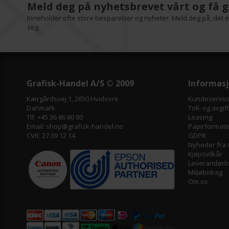
Meld deg på nyhetsbrevet vårt og få g
Inneholder ofte store besparelser og nyheter. Meld deg på, det er
seg.
Grafisk-Handel A/S © 2009
Informas
Kærgårdsvej 1, 2650 Hvidovre
Kundeservic
Danmark
Toll- og avgif
Tlf. +45 36 86 80 80
Leasing
Email: shop@grafisk-handel.no
Papirformater
CVR: 27 39 12 14
GDPR
Nyheder fra 
Kjøpsvilkår
Leverandørli
Miljøbidrag
Om os