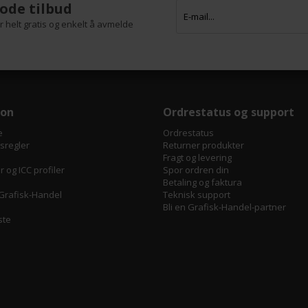
ode tilbud
 helt gratis og enkelt å avmelde
jon
Ordrestatus og support
e
Ordrestatus
tsregler
Returner produkter
Fragt og levering
 og ICC profiler
Spor ordren din
Betaling og faktura
Grafisk-Handel
Teknisk support
Bli en Grafisk-Handel-partner
ste