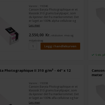
Varenr.: 110340
Canson Baryta Photographique er et
klassisk 310 grams barytpapir, som
du kjenner det fra mørkerommet. Det
er laget av 100% alpha-cellulose og
har en myk struktur. Som andre typer
Les mer
barytpapir, er det spesielt godt for
svart/hvitt-bilder, men du kan
2.550,00
Kr.
ekslusive. mva og
selvfølgelig også lage virkelig flotte
fargebilder.
miljøbidrag
5 stk. p
a Photographique II 310 g/m² - 44" x 12
Canson 
meter
Varenr.: 110338
Canson Baryta Photographique er et
klassisk 310 grams baryttpapir, som
du kjenner det fra mørkerommet. Det
er laget av 100% alfa-cellulose og har
en myk struktur. Som andre typer
Les mer