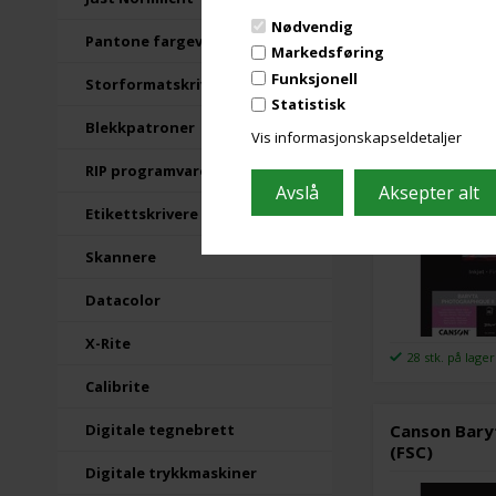
Nødvendig
Pantone fargevifter
Markedsføring
Canson Baryt
Funksjonell
Storformatskrivere
(FSC)
Statistisk
Blekkpatroner
Vis informasjonskapseldetaljer
RIP programvare
Etikettskrivere
Skannere
Datacolor
X-Rite
28 stk. på lager
Calibrite
Canson Baryt
Digitale tegnebrett
(FSC)
Digitale trykkmaskiner