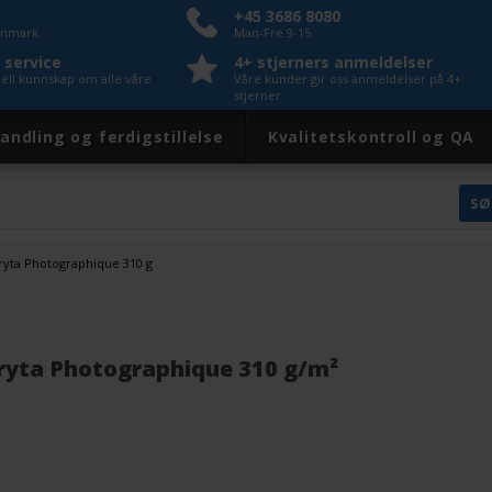
+45 3686 8080
Danmark
Man-Fre 9-15
 service
4+ stjerners anmeldelser
nell kunnskap om alle våre
Våre kunder gir oss anmeldelser på 4+
stjerner
andling og ferdigstillelse
Kvalitetskontroll og QA
ryta Photographique 310 g
ryta Photographique 310 g/m²