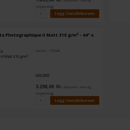
ekslusive. mva og
miljøbidrag
a Photographique II Matt 310 g/m² - 44" x
Varenr.: 110344
Les mer
3.298,00
Kr.
ekslusive. mva og
miljøbidrag