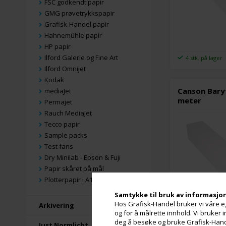
FSC godkendt papir
GMG prøvetrykkspapir
Grafisk-Handel papir
Hahnemühle papir
HP papir
Ilford Galerie og Fine Art
4 stk. på lager
Ilford Omnijet
Kodak
Canson Baryt
mediaJet
meter
Permajet
Rauch MediaJet
Tecco papir
Sample packs
Test fans
Dry Minilab - Epson & Fuji
Papir skåret på mål
Plotterpapir i A1 og A0
Samtykke til bruk av informasjo
Hos Grafisk-Handel bruker vi våre eg
Arkivering
og for å målrette innhold. Vi bruker
deg å besøke og bruke Grafisk-Handel
4 stk. på lager
Just Normlicht