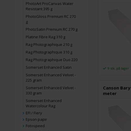
PhotoArt ProCanvas Water
Resistant 395 g
PhotoGloss Premium RC 270
g
PhotoSatin Premium RC 270 g
Platine Fibre Rag 310 g
Rag Photographique 210 g
Rag Photographique 310 g
Rag Photographique Duo 220
Somerset Enhanced Satin
9 stk. på lager
Somerset Enhanced Velvet -
225 gram
Canson Baryt
Somerset Enhanced Velvet -
meter
330 gram
Somerset Enhanced
Watercolour Rag
EFI / Fiery
Epson papir
Fotospeed