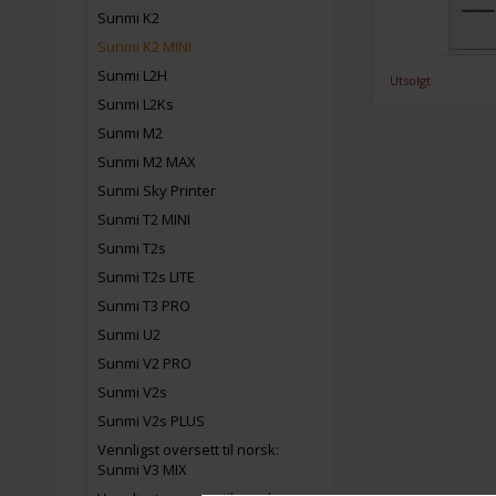
Sunmi K2
Sunmi K2 MINI
Sunmi L2H
Utsolgt
Sunmi L2Ks
Sunmi M2
Sunmi M2 MAX
Sunmi Sky Printer
Sunmi T2 MINI
Sunmi T2s
Sunmi T2s LITE
Sunmi T3 PRO
Sunmi U2
Sunmi V2 PRO
Sunmi V2s
Sunmi V2s PLUS
Vennligst oversett til norsk:
Sunmi V3 MIX