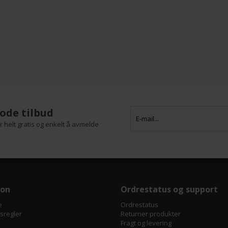
ode tilbud
 helt gratis og enkelt å avmelde
jon
Ordrestatus og support
e
Ordrestatus
tsregler
Returner produkter
Fragt og levering