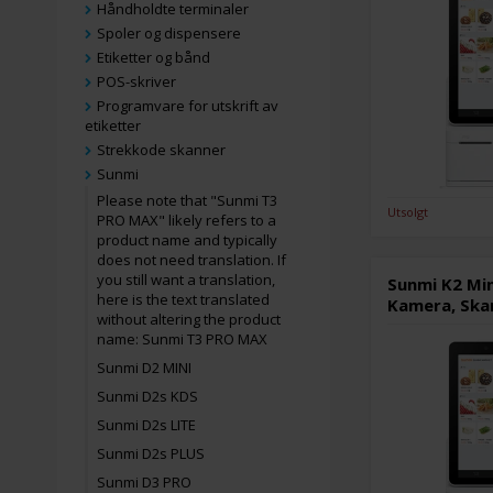
Håndholdte terminaler
Spoler og dispensere
Etiketter og bånd
POS-skriver
Programvare for utskrift av
etiketter
Strekkode skanner
Sunmi
Please note that "Sunmi T3
Utsolgt
PRO MAX" likely refers to a
product name and typically
does not need translation. If
you still want a translation,
Sunmi K2 Min
here is the text translated
Kamera, Skan
without altering the product
name: Sunmi T3 PRO MAX
Sunmi D2 MINI
Sunmi D2s KDS
Sunmi D2s LITE
Sunmi D2s PLUS
Sunmi D3 PRO