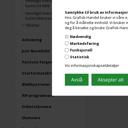
Vennligst oversett til norsk:
Sunmi D3 MINI
Samtykke til bruk av informasjo
Vennligst oversett til norsk:
Hos Grafisk-Handel bruker vi våre eg
Sunmi MAX Kassaskuff
og for å målrette innhold. Vi bruker
Tilbehør
deg å besøke og bruke Grafisk-Handel
Nødvendig
Arkivering
Markedsføring
Funksjonell
Just Normlicht
Statistisk
Pantone fargevifter
Vis informasjonskapseldetaljer
Storformatskrivere
Blekkpatroner
RIP programvare
Etikettskrivere
Skannere