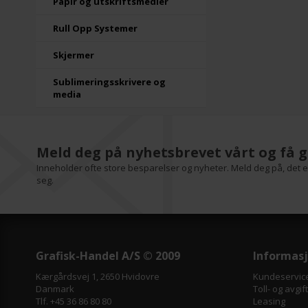
Papir og utskriftsmedier
Rull Opp Systemer
Skjermer
Sublimeringsskrivere og
media
Meld deg på nyhetsbrevet vårt og få g
Inneholder ofte store besparelser og nyheter. Meld deg på, det er
seg.
Grafisk-Handel A/S © 2009
Informas
Kærgårdsvej 1, 2650 Hvidovre
Kundeservic
Danmark
Toll- og avgif
Tlf. +45 36 86 80 80
Leasing