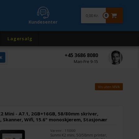
0,00 Kr.
0
Kundesenter
Lagersalg
+45 3686 8080
Man-Fre 9-15
Vis uten MVA
2 Mini - A7.1, 2GB+16GB, 58/80mm skriver,
 Skanner, Wifi, 15.6" monoskjerem, Stasjonær
Varenr.: 110000
Sunmi K2 mini, 50/58mm printer,