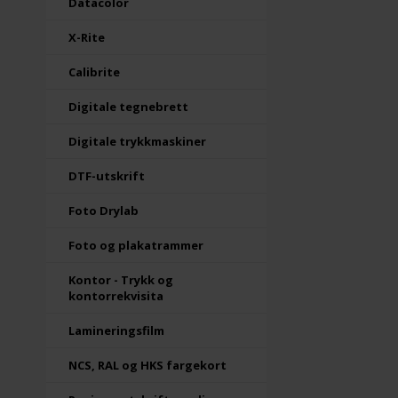
Datacolor
X-Rite
Calibrite
Digitale tegnebrett
Digitale trykkmaskiner
DTF-utskrift
Foto Drylab
Foto og plakatrammer
Kontor - Trykk og
kontorrekvisita
Lamineringsfilm
NCS, RAL og HKS fargekort