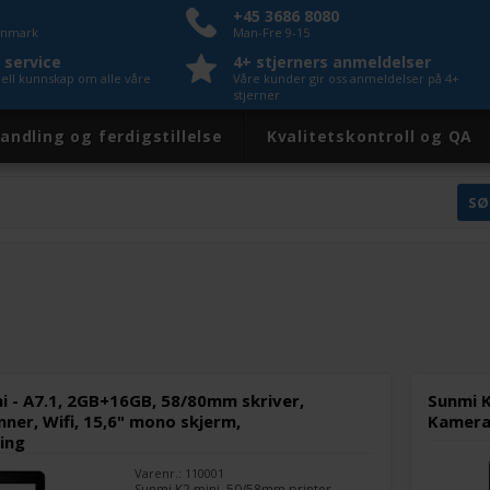
+45 3686 8080
Danmark
Man-Fre 9-15
 service
4+ stjerners anmeldelser
nell kunnskap om alle våre
Våre kunder gir oss anmeldelser på 4+
stjerner
andling og ferdigstillelse
Kvalitetskontroll og QA
I
i - A7.1, 2GB+16GB, 58/80mm skriver,
Sunmi K
ner, Wifi, 15,6" mono skjerm,
Kamera,
ing
Varenr.: 110001
Sunmi K2 mini, 50/58mm printer,