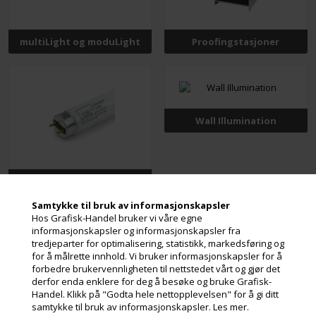
multiLight og moduLight
Proofingstasjoner
Wall Illumination
Tilbehør
Samtykke til bruk av informasjonskapsler
Hos Grafisk-Handel bruker vi våre egne
informasjonskapsler og informasjonskapsler fra
tredjeparter for optimalisering, statistikk, markedsføring og
for å målrette innhold. Vi bruker informasjonskapsler for å
Meld deg på nyhetsbrevet vårt og få gode
forbedre brukervennligheten til nettstedet vårt og gjør det
tilbud
derfor enda enklere for deg å besøke og bruke Grafisk-
Handel. Klikk på "Godta hele nettopplevelsen" for å gi ditt
Inneholder ofte store besparelser og nyheter. Meld deg på, det er helt
samtykke til bruk av informasjonskapsler.
Les mer.
gratis og enkelt å avmelde seg.