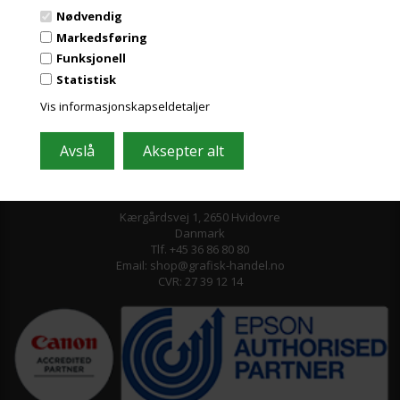
Nødvendig
Markedsføring
Funksjonell
Statistisk
Vis informasjonskapseldetaljer
Grafisk-Handel A/S © 2009
Kærgårdsvej 1, 2650 Hvidovre
Danmark
Tlf. +45 36 86 80 80
Email: shop@grafisk-handel.no
CVR: 27 39 12 14