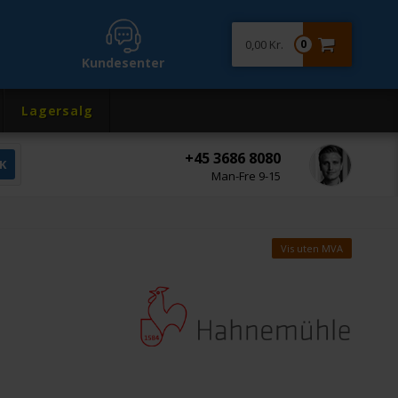
0,00 Kr.
0
Kundesenter
Lagersalg
+45 3686 8080
Man-Fre 9-15
Vis uten MVA