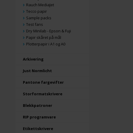
Rauch MediaJet
Tecco papir
Sample packs
Test fans
Dry Minilab - Epson & Fuji
Papir skåret på mål
Plotterpapir i A1 og A0
Arkivering
Just Normlicht
Pantone fargevifter
Storformatskrivere
Blekkpatroner
RIP programvare
Etikettskrivere