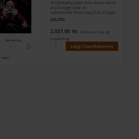
dobbeltsidig papir som du kan skrive
ut på begge sider av.
Hahnemühle Photo Rag DUO er laget
av 100 % bomullsfibre og har en myk
Les mer
overflatestruktur.
2.337,00
Kr.
ekslusive. mva og
Photo Rag DUO er laget til fotografer
og designere som vil lage sine egne
miljøbidrag
bildealbum eller porteføljer.
Du kan skrive ut på begge sider av
papiret med Hahnemühle Photo Rags
kjente Photo Rag-kvalitet.
å lager