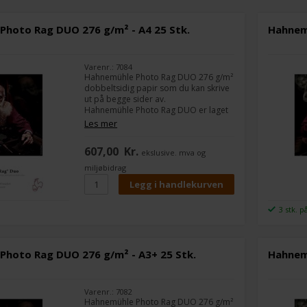
Photo Rag DUO 276 g/m² - A4 25 Stk.
Hahnem
Varenr.: 7084
Hahnemühle Photo Rag DUO 276 g/m²
dobbeltsidig papir som du kan skrive
ut på begge sider av.
Hahnemühle Photo Rag DUO er laget
av 100 % bomullsfibre og har en myk
Les mer
overflatestruktur.
607,00
Kr.
ekslusive. mva og
Photo Rag DUO er laget til fotografer
og designere som vil lage sine egne
miljøbidrag
bildealbum eller porteføljer.
Du kan skrive ut på begge sider av
papiret med Hahnemühle Photo Rags
kjente Photo Rag-kvalitet.
3 stk. p
Photo Rag DUO 276 g/m² - A3+ 25 Stk.
Hahnem
Varenr.: 7082
Hahnemühle Photo Rag DUO 276 g/m²