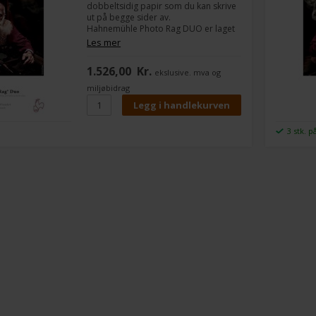
dobbeltsidig papir som du kan skrive
ut på begge sider av.
Hahnemühle Photo Rag DUO er laget
av 100 % bomullsfibre og har en myk
Les mer
overflatestruktur.
1.526,00
Kr.
ekslusive. mva og
Photo Rag DUO er laget til fotografer
og designere som vil lage sine egne
miljøbidrag
bildealbum eller porteføljer.
Du kan skrive ut på begge sider av
papiret med Hahnemühle Photo Rags
kjente Photo Rag-kvalitet.
3 stk. p