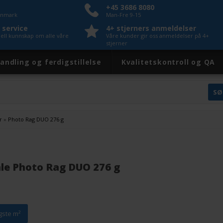
+45 3686 8080
Danmark
Man-Fre 9-15
 service
4+ stjerners anmeldelser
nell kunnskap om alle våre
Våre kunder gir oss anmeldelser på 4+
stjerner
andling og ferdigstillelse
Kvalitetskontroll og QA
r
»
Photo Rag DUO 276 g
e Photo Rag DUO 276 g
igste m²