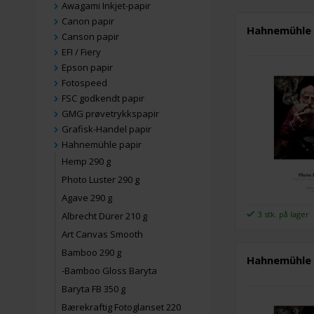
Awagami Inkjet-papir
Canon papir
Hahnemühle 
Canson papir
EFI / Fiery
Epson papir
Fotospeed
FSC godkendt papir
GMG prøvetrykkspapir
Grafisk-Handel papir
Hahnemühle papir
Hemp 290 g
Photo Luster 290 g
Agave 290 g
3 stk. på lager
Albrecht Dürer 210 g
Art Canvas Smooth
Bamboo 290 g
Hahnemühle 
-Bamboo Gloss Baryta
Baryta FB 350 g
Bærekraftig Fotoglanset 220