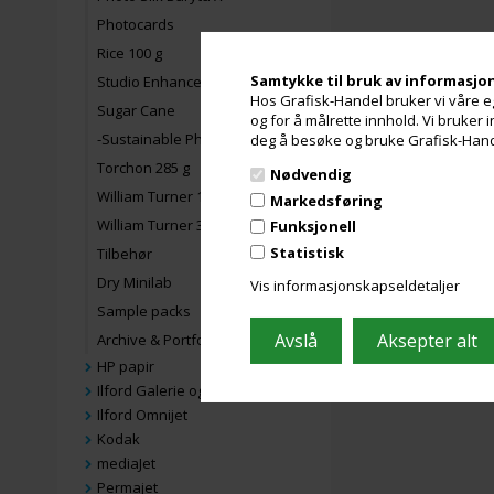
Photocards
Rice 100 g
Samtykke til bruk av informasjo
Studio Enhanced 210 gram
Hos Grafisk-Handel bruker vi våre eg
Sugar Cane
og for å målrette innhold. Vi bruker
-Sustainable Photo Satin
deg å besøke og bruke Grafisk-Handel
Torchon 285 g
Nødvendig
William Turner 190 g
Markedsføring
William Turner 310 g
Funksjonell
Statistisk
Tilbehør
Dry Minilab
Vis informasjonskapseldetaljer
Sample packs
Archive & Portfolio
HP papir
Ilford Galerie og Fine Art
Ilford Omnijet
Kodak
mediaJet
Permajet