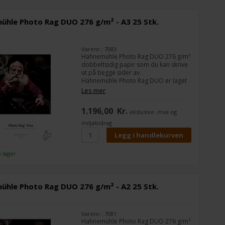
ühle Photo Rag DUO 276 g/m² - A3 25 Stk.
Varenr.: 7083
Hahnemühle Photo Rag DUO 276 g/m²
dobbeltsidig papir som du kan skrive
ut på begge sider av.
Hahnemühle Photo Rag DUO er laget
av 100 % bomullsfibre og har en myk
Les mer
overflatestruktur.
1.196,00
Kr.
ekslusive. mva og
Photo Rag DUO er laget til fotografer
og designere som vil lage sine egne
miljøbidrag
bildealbum eller porteføljer.
Du kan skrive ut på begge sider av
papiret med Hahnemühle Photo Rags
kjente Photo Rag-kvalitet.
å lager
ühle Photo Rag DUO 276 g/m² - A2 25 Stk.
Varenr.: 7081
Hahnemühle Photo Rag DUO 276 g/m²