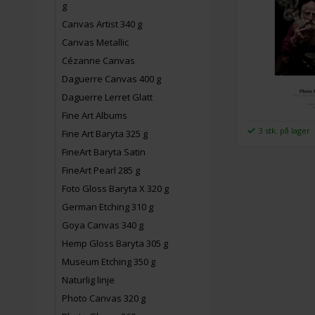
g
Canvas Artist 340 g
Canvas Metallic
Cézanne Canvas
Daguerre Canvas 400 g
Daguerre Lerret Glatt
Fine Art Albums
3 stk. på lager
Fine Art Baryta 325 g
FineArt Baryta Satin
FineArt Pearl 285 g
Foto Gloss Baryta X 320 g
German Etching 310 g
Goya Canvas 340 g
Hemp Gloss Baryta 305 g
Museum Etching 350 g
Naturlig linje
Photo Canvas 320 g