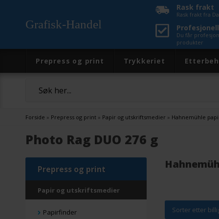
Rask frakt
Rask frakt fra 
Grafisk-Handel
Profesjonell
Du får profesjo
produkter
Prepress og print
Trykkeriet
Etterbeh
Forside
»
Prepress og print
»
Papir og utskriftsmedier
»
Hahnemühle papi
Photo Rag DUO 276 g
Hahnemühl
Prepress og print
Papir og utskriftsmedier
Sorter etter bill
Papirfinder