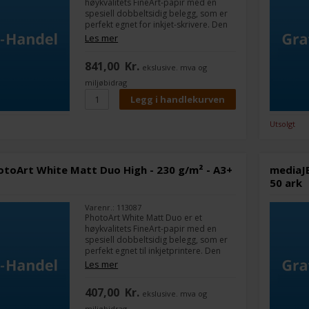
høykvalitets FineArt-papir med en
spesiell dobbeltsidig belegg, som er
perfekt egnet for inkjet-skrivere. Den
matte, lysende hvite overflaten er
Les mer
jevnt forseglet og påført på begge
sider.
841,00
Kr.
ekslusive. mva og
miljøbidrag
Utsolgt
otoArt White Matt Duo High - 230 g/m² - A3+
mediaJE
50 ark
Varenr.: 113087
PhotoArt White Matt Duo er et
høykvalitets FineArt-papir med en
spesiell dobbeltsidig belegg, som er
perfekt egnet til inkjetprintere. Den
matte, lysende hvite overflaten er
Les mer
jevnt forseglet og påført på begge
sider.
407,00
Kr.
ekslusive. mva og
miljøbidrag