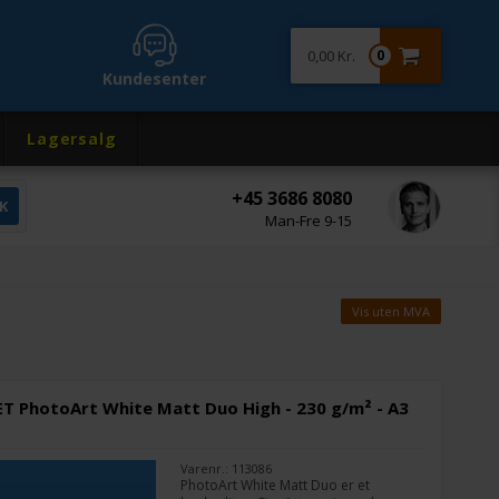
0,00 Kr.
0
Kundesenter
Lagersalg
+45 3686 8080
Man-Fre 9-15
Vis uten MVA
T PhotoArt White Matt Duo High - 230 g/m² - A3
Varenr.: 113086
PhotoArt White Matt Duo er et