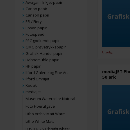
Awagami Inkjet-papir
Canon papir
Canson papir
EFI / Fiery
Epson papir
Fotospeed
FSC godkendt papir
GMG prøvetrykkspapir
Utsolgt
Grafisk-Handel papir
Hahnemühle papir
HP papir
mediaJET Ph
Ilford Galerie og Fine Art
50 ark
Ilford Omnijet
Kodak
mediaJet
Museum Watercolor Natural
Foto Fiberutgave
Litho Archiv Matt Warm
Litho White Matt
LUSTER 260 "bright white"