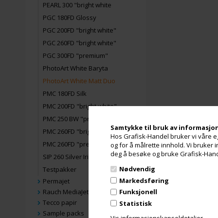
PEARL 300 "bright white
PGC 180FD Glossy
PGC 200FD "bright white"
PGC 260FD "bright white"
PGC 300FD "premium"
PhotoArt White Baryta
PhotoArt White Matt Duo
PMC 180FD Silk
PMC 200FD "bright white"
PMC 250 BW "prisma"
Samtykke til bruk av informasjo
PMC 260FD "bright white"
Hos Grafisk-Handel bruker vi våre eg
PMC 260FD "premium"
og for å målrette innhold. Vi bruker
deg å besøke og bruke Grafisk-Handel
SIP 260 Silver Iridium
Nødvendig
Testpakker
Markedsføring
Permajet
Rauch MediaJet
Funksjonell
Tecco papir
Statistisk
Sample packs
Vis informasjonskapseldetaljer