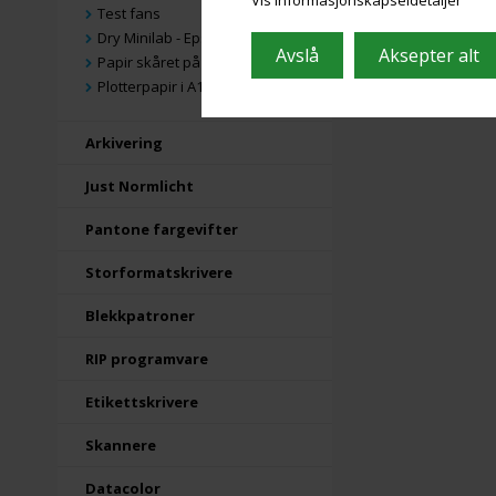
Test fans
Dry Minilab - Epson & Fuji
Papir skåret på mål
Plotterpapir i A1 og A0
Arkivering
Just Normlicht
Pantone fargevifter
Storformatskrivere
Blekkpatroner
RIP programvare
Etikettskrivere
Skannere
Datacolor