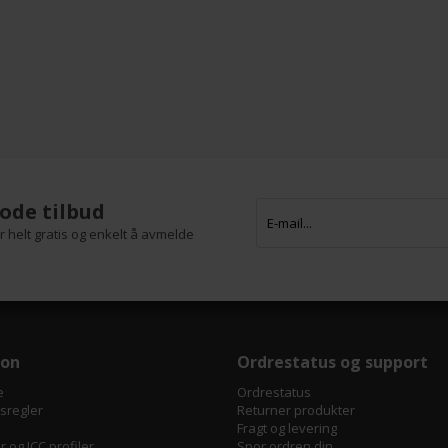
ode tilbud
 helt gratis og enkelt å avmelde
jon
Ordrestatus og support
e
Ordrestatus
tsregler
Returner produkter
Fragt og levering
 og ICC profiler
Spor ordren din