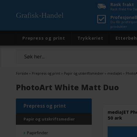
Rask frakt
Rask frakt fra 
Grafisk-Handel
Profesjonell
Du får profesjo
produkter
Prepress og print
Trykkeriet
Etterbeh
Forside
»
Prepress og print
»
Papir og utskriftsmedier
»
mediaJet
»
PhotoA
PhotoArt White Matt Duo
Prepress og print
mediaJET Ph
50 ark
Papir og utskriftsmedier
Papirfinder