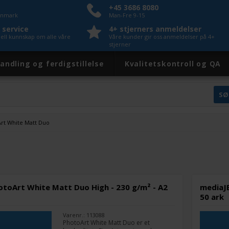
+45 3686 8080
Danmark
Man-Fre 9-15
 service
4+ stjerners anmeldelser
nell kunnskap om alle våre
Våre kunder gir oss anmeldelser på 4+
stjerner
andling og ferdigstillelse
Kvalitetskontroll og QA
rt White Matt Duo
otoArt White Matt Duo High - 230 g/m² - A2
mediaJE
50 ark
Varenr.: 113088
PhotoArt White Matt Duo er et