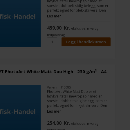
høykvalitets FineArt-papir med et
spesielt dobbelt-sidig belegg, som er
perfekt egnet for blekkskrivere. Den
matte, lysende hvite overflaten er
Les mer
jevnt forseglet og jevnt påført på
begge sider.
459,00
Kr.
ekslusive. mva og
miljøbidrag
T PhotoArt White Matt Duo High - 230 g/m² - A4
Varenr.: 113085
PhotoArt White Matt Duo er et
høykvalitets FineArt-papir med en
spesiell dobbeltsidig belegg, som er
perfekt egnet for inkjet-skrivere. Den
matte, lysende hvite overflaten er
Les mer
jevnt forseglet og påført likt på begge
sider.
254,00
Kr.
ekslusive. mva og
miljøbidrag