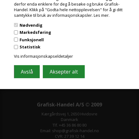
derfor enda enklere for deg å besøke og bruke Grafisk-
Handel. Klikk på "Godta hele nettopplevelsen" for å gi ditt
Meld deg på nyhetsbrevet vårt og få gode
samtykke til bruk av informasjonskapsler.
Les mer.
tilbud
Nødvendig
Inneholder ofte store besparelser og nyheter. Meld deg på, det er helt
Markedsføring
gratis og enkelt å avmelde seg.
Funksjonell
Statistisk
Vis informasjonskapseldetaljer
Grafisk-Handel A/S © 2009
Kærgårdsvej 1, 2650 Hvidovre
Danmark
Tlf. +45 36 86 80 80
Email: shop@grafisk-handel.no
CVR: 27 39 12 14