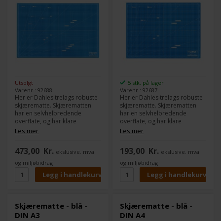
Utsolgt
5 stk. på lager
Varenr.: 92688
Varenr.: 92687
Her er Dahles trelags robuste
Her er Dahles trelags robuste
skjærematte. Skjærematten
skjærematte. Skjærematten
har en selvhelbredende
har en selvhelbredende
overflate, og har klare
overflate, og har klare
retningslinjer for at du skal
retningslinjer for at du skal
Les mer
Les mer
oppnå optimal plassering av
oppnå optimal plassering av
materialet som skal kuttes.
materialet som skal kuttes.
473,00
Kr.
193,00
Kr.
ekslusive. mva
ekslusive. mva
og miljøbidrag
og miljøbidrag
Skjærematte - blå -
Skjærematte - blå -
DIN A3
DIN A4