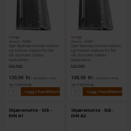
Utsolgt
Utsolgt
Varenr.: 92690
Varenr.: 92691
Gjør skjæreprosessen enklere
Gjør skjæreprosessen enklere
og minimer risikoen for feil
og minimer risikoen for feil
når du bruker Dahles
når du bruker Dahles
høykvalitets
høykvalitets
aluminiumshøvelinjal.
aluminiumshøvelinjal.
Les mer
Les mer
130,00
Kr.
168,00
Kr.
ekslusive. mva
ekslusive. mva
og miljøbidrag
og miljøbidrag
Skjærematte - blå -
Skjærematte - blå -
DIN A1
DIN A2