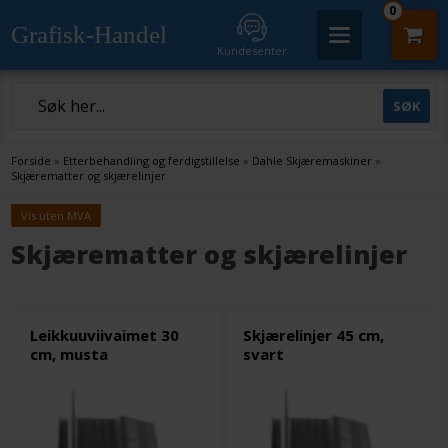
0
Grafisk-Handel
Kundesenter
Forside
»
Etterbehandling og ferdigstillelse
»
Dahle Skjæremaskiner
»
Skjærematter og skjærelinjer
Vis uten MVA
Skjærematter og skjærelinjer
Leikkuuviivaimet 30
Skjærelinjer 45 cm,
cm, musta
svart