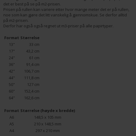
det er best på se på m2-prisen.
Prisen på rullen kan variere etter hvor mange meter det er på rullen,
noe som kan gjøre det litt vanskelig å gjennomskue. Se derfor alltid
på m2-prisen.
Derfor har også også regnet ut m3-priser på alle papirtyper.
Format
Størrelse
13"
33 cm
17"
43,2 cm
24"
61 cm
36"
91,4 cm
42"
106,7 cm
44"
111,8 cm
50"
127 cm
60"
152,4 cm
64"
162,6 cm
Format
Størrelse (høyde x bredde)
A6
148,5 x 105 mm
A5
210 x 148,5 mm
A4
297 x 210 mm