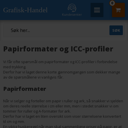
0
Grafisk-Handel
Kundesenter
Papirformater og ICC-profiler
Vi får ofte spørsmål om papirformater og ICC-profiler i forbindelse
med trykking.
Derfor har vi laget denne korte gjennomgangen som dekker mange
av de spørsmålene vi vanligvis får.
Papirformater
Når vi selger og forteller om papir i ruller og ark, så snakker vi sjelden
om deres reelle størrelse i cm eller mm, men i stedet snakker vi om
tommer for ruller og A-formater for ark.
Derfor har vi laget en liten oversikt som viser størrelsene konvertert
til cm og mm.
En viktig huskeregel når man skal sammenligne priser på papir, er at