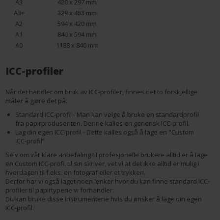
A3
420 x 297 mm
A3+
329 x 483 mm
A2
594 x 420 mm
A1
840 x 594 mm
A0
1188 x 840 mm
ICC-profiler
Når det handler om bruk av ICC-profiler, finnes det to forskjellige
måter å gjøre det på.
Standard ICC-profil - Man kan velge å bruke en standardprofil
fra papirprodusenten. Denne kalles en generisk ICC-profil.
Lag din egen ICC-profil - Dette kalles også å lage en "Custom
ICC-profil”
Selv om vår klare anbefaling til profesjonelle brukere alltid er å lage
en Custom ICC-profil til sin skriver, vet vi at det ikke alltid er mulig i
hverdagen til f.eks. en fotograf eller et trykkeri.
Derfor har vi også laget noen lenker hvor du kan finne standard ICC-
profiler til papirtypene vi forhandler.
Du kan bruke disse instrumentene hvis du ønsker å lage din egen
ICC-profil.