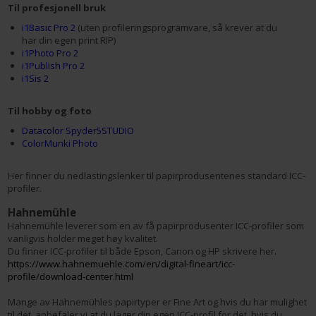
Til profesjonell bruk
i1Basic Pro 2
(uten profileringsprogramvare, så krever at du
har din egen print RIP)
i1Photo Pro 2
i1Publish Pro 2
i1Sis 2
Til hobby og foto
Datacolor Spyder5STUDIO
ColorMunki Photo
Her finner du nedlastingslenker til papirprodusentenes standard ICC-
profiler.
Hahnemühle
Hahnemühle leverer som en av få papirprodusenter ICC-profiler som
vanligvis holder meget høy kvalitet.
Du finner ICC-profiler til både Epson, Canon og HP skrivere her.
https://www.hahnemuehle.com/en/digital-fineart/icc-
profile/download-center.html
Mange av Hahnemühles papirtyper er Fine Art og hvis du har mulighet
til det, anbefaler vi at du lager din egen ICC-profil for det, hvis du