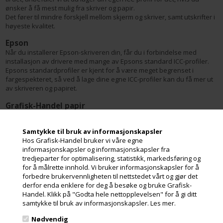
ønsker å få mest mulig fra skriver og papir.
Det fører til mindre forskjell mellom skjerm og skriver, samt utskrifter i
høyeste kvalitet.
Epson
Når du installerer Epson-skriveren din, får du i forbindelse med
installasjon av drivere med mange av Epsons standard ICC-profiler.
Epsons standardprofiler er kjent for å være meget begrenset i
fargespekteret, så ved å lage dine egne ICC-profiler kan du få mer ut
av skriveren og papiret.
Grafisk-Handel papir
Til vårt eget Grafisk-Handel papir har vi ikke laget ferdig standard ICC-
profiler.
Samtykke til bruk av informasjonskapsler
Det har vi valgt å ikke gjøre fordi vi gjerne vil at folk skal lage sin egen
Hos Grafisk-Handel bruker vi våre egne
profil for å få de flotteste utskriftene.
informasjonskapsler og informasjonskapsler fra
Canson
tredjeparter for optimalisering, statistikk, markedsføring og
for å målrette innhold. Vi bruker informasjonskapsler for å
Akkurat som Hahnemühle, er Canson en av de store aktørene innen
forbedre brukervennligheten til nettstedet vårt og gjør det
trykking av Fine Art.
derfor enda enklere for deg å besøke og bruke Grafisk-
Derfor har de også laget noen gode standard ICC-profiler.
Handel. Klikk på "Godta hele nettopplevelsen" for å gi ditt
samtykke til bruk av informasjonskapsler.
Les mer.
Du kan laste dem ned her:
http://www.canson-infinity.com/en/icc-profiles
Nødvendig