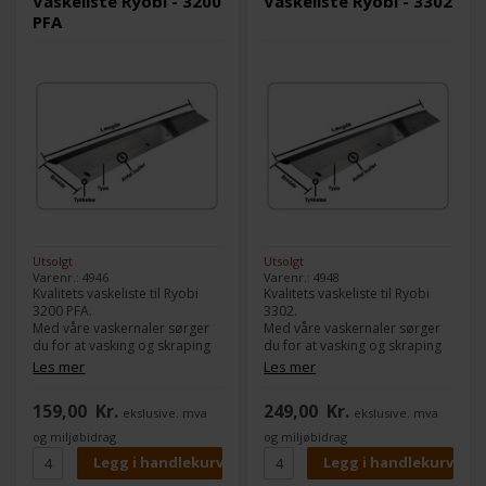
Vaskeliste Ryobi - 3200
Vaskeliste Ryobi - 3302
PFA
Utsolgt
Utsolgt
Varenr.: 4946
Varenr.: 4948
Kvalitets vaskeliste til Ryobi
Kvalitets vaskeliste til Ryobi
3200 PFA.
3302.
Med våre vaskernaler sørger
Med våre vaskernaler sørger
du for at vasking og skraping
du for at vasking og skraping
av farge fungerer 100 % jevnt.
av farge fungerer 100 % jevnt.
Les mer
Les mer
Modell:
3200 PFA
Modell:
3302
159,00
Kr.
249,00
Kr.
ekslusive. mva
ekslusive. mva
Type:
Gummi
Type:
Gummi
Lengde:
354 mm
Lengde:
360 mm
og miljøbidrag
og miljøbidrag
Bredde:
28 mm
Bredde:
40 mm
Tykkelse:
5,0 mm
Tykkelse:
5,0 mm
Antall hull:
6
Antall hull:
6