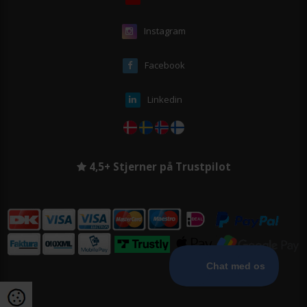
Instagram
Facebook
Linkedin
4,5+ Stjerner på Trustpilot