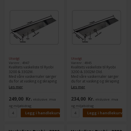
Utsolgt
Utsolgt
Varenr.: 4947
Varenr.: 4945
Kvalitets vaskeliste til Ryobi
Kvalitets vaskeliste til Ryobi
3200 & 3302M.
3200 & 3302M Old.
Med våre vaskernaler sørger
Med våre vaskernaler sørger
du for at vasking og skraping
du for at vasking og skraping
av farge fungerer 100 % jevnt.
av farge fungerer 100 % jevnt.
Les mer
Les mer
Modell:
3200 & 3302M (Old)
Modell:
3200 & 3302M Old
249,00
Kr.
234,00
Kr.
ekslusive. mva
ekslusive. mva
Type:
Gummi
Type:
Plastik
Lengde:
355 mm
Lengde:
354 mm
og miljøbidrag
og miljøbidrag
Bredde:
40 mm
Bredde:
40 mm
Tykkelse:
5,0 mm
Tykkelse:
5,0 mm
Antall hull:
6
Antall hull:
6