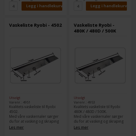
Bredde:
40 mm
Bredde:
40 mm
Tykkelse:
5,0 mm
Tykkelse:
5,0 mm
Antall hull:
6
Antall hull:
6
Vaskeliste Ryobi - 4502
Vaskeliste Ryobi -
480K / 480D / 500K
Utsolgt
Utsolgt
Varenr.: 4951
Varenr.: 4953
Kvalitets vaskeliste til Ryobi
Kvalitets vaskeliste til Ryobi
4502.
480K / 480D / 500K.
Med våre vaskernaler sørger
Med våre vaskernaler sørger
du for at vasking og skraping
du for at vasking og skraping
av farge fungerer 100 % jevnt.
av farge fungerer 100 % jevnt.
Les mer
Les mer
Modell:
4502
Modell:
480K / 480D / 500K