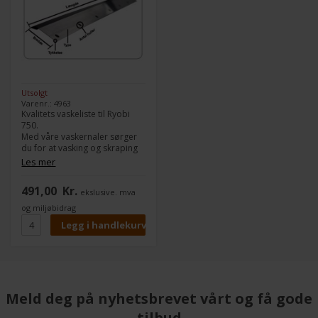
Utsolgt
Varenr.: 4963
Kvalitets vaskeliste til Ryobi
750.
Med våre vaskernaler sørger
du for at vasking og skraping
av farge fungerer 100 % jevnt.
Les mer
Modell:
750
491,00
Kr.
ekslusive. mva
Type:
Plastik
Lengde:
855 mm
og miljøbidrag
Bredde:
34 mm
Tykkelse:
5,0 mm
Antall hull:
12
Meld deg på nyhetsbrevet vårt og få gode
tilbud