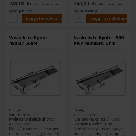
249,00
Kr.
249,00
Kr.
ekslusive. mva
ekslusive. mva
Type:
Gummi
Type:
Gummi
Lengde:
453 mm
Lengde:
508 mm
og miljøbidrag
og miljøbidrag
Bredde:
41 mm
Bredde:
45 mm
Tykkelse:
5,0 mm
Tykkelse:
5,0 mm
Antall hull:
6
Antall hull:
11
Vaskeliste Ryobi -
Vaskeliste Ryobi - 500
480N / 500N
KNP Number. Unit
Utsolgt
Utsolgt
Varenr.: 4952
Varenr.: 4954
Kvalitets vaskeliste til Ryobi
Kvalitets vaskeliste til Ryobi
480N / 500N.
500 KNP Number. Unit.
Med våre vaskernaler sørger
Med våre vaskernaler sørger
du for at vasking og skraping
du for at vasking og skraping