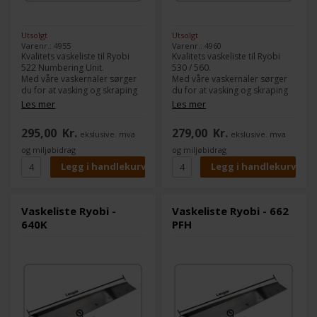
Utsolgt
Utsolgt
Varenr.: 4955
Varenr.: 4960
Kvalitets vaskeliste til Ryobi
Kvalitets vaskeliste til Ryobi
522 Numbering Unit.
530 / 560.
Med våre vaskernaler sørger
Med våre vaskernaler sørger
du for at vasking og skraping
du for at vasking og skraping
av farge fungerer 100 % jevnt.
av farge fungerer 100 % jevnt.
Les mer
Les mer
Modell:
522 Numbering Unit
Modell:
530 / 560
295,00
Kr.
279,00
Kr.
ekslusive. mva
ekslusive. mva
Type:
Metal
Type:
Gummi
Lengde:
522 mm
Lengde:
602 mm
og miljøbidrag
og miljøbidrag
Bredde:
42 mm
Bredde:
39 mm
Tykkelse:
0,5 mm
Tykkelse:
5,0 mm
Antall hull:
11
Antall hull:
13
Vaskeliste Ryobi -
Vaskeliste Ryobi - 662
640K
PFH