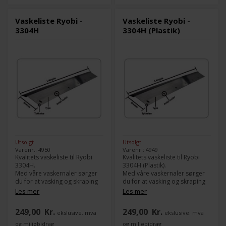
Vaskeliste Ryobi -
Vaskeliste Ryobi -
3304H
3304H (Plastik)
Utsolgt
Utsolgt
Varenr.: 4950
Varenr.: 4949
Kvalitets vaskeliste til Ryobi
Kvalitets vaskeliste til Ryobi
3304H.
3304H (Plastik).
Med våre vaskernaler sørger
Med våre vaskernaler sørger
du for at vasking og skraping
du for at vasking og skraping
av farge fungerer 100 % jevnt.
av farge fungerer 100 % jevnt.
Les mer
Les mer
Modell:
3304H
Modell:
3304H
249,00
Kr.
249,00
Kr.
ekslusive. mva
ekslusive. mva
Type:
Gummi
Type:
Plastik
Lengde:
364 mm
Lengde:
364 mm
og miljøbidrag
og miljøbidrag