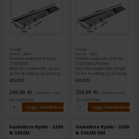
Utsolgt
Utsolgt
Varenr.: 4944
Varenr.: 4943
Kvalitets vaskeliste til Ryobi
Kvalitets vaskeliste til Ryobi
2700/2800.
2700/2800 (Plastik).
Med våre vaskernaler sørger
Med våre vaskernaler sørger
du for at vasking og skraping
du for at vasking og skraping
av farge fungerer 100 % jevnt.
av farge fungerer 100 % jevnt.
Les mer
Les mer
Modell:
2700/2800
Modell:
2700/2800 (Plastik)
249,00
Kr.
234,00
Kr.
ekslusive. mva
ekslusive. mva
Type:
Gummi
Type:
Plastik
Lengde:
305 mm
Lengde:
305 mm
og miljøbidrag
og miljøbidrag
Bredde:
40 mm
Bredde:
40 mm
Tykkelse:
5,0 mm
Tykkelse:
5,0 mm
Antall hull:
6
Antall hull:
6
Vaskeliste Ryobi - 3200
Vaskeliste Ryobi - 3200
& 3302M
& 3302M Old