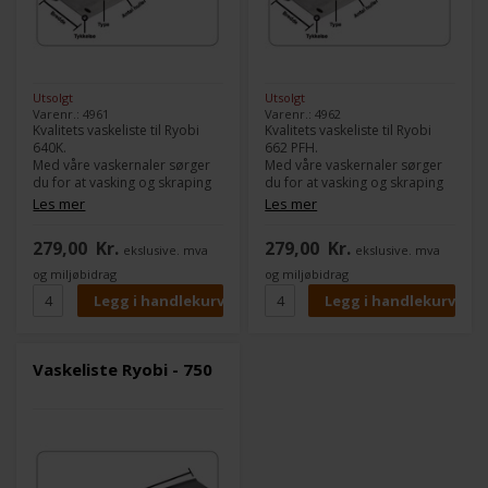
Utsolgt
Utsolgt
Varenr.: 4961
Varenr.: 4962
Kvalitets vaskeliste til Ryobi
Kvalitets vaskeliste til Ryobi
640K.
662 PFH.
Med våre vaskernaler sørger
Med våre vaskernaler sørger
du for at vasking og skraping
du for at vasking og skraping
av farge fungerer 100 % jevnt.
av farge fungerer 100 % jevnt.
Les mer
Les mer
Modell:
640K
Modell:
662 PFH
279,00
Kr.
279,00
Kr.
ekslusive. mva
ekslusive. mva
Type:
Gummi
Type:
Gummi
Lengde:
736 mm
Lengde:
760 mm
og miljøbidrag
og miljøbidrag
Bredde:
47 mm
Bredde:
40 mm
Tykkelse:
5,0 mm
Tykkelse:
5,0 mm
Antall hull:
16
Antall hull:
11
Vaskeliste Ryobi - 750