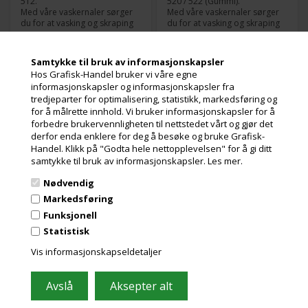
512.
520 / 522 (Gummi).
Med våre vaskernaler sørger
Med våre vaskernaler sørger
du for at vasking og skraping
du for at vasking og skraping
av farge fungerer 100 % jevnt.
av farge fungerer 100 % jevnt.
Les mer
Les mer
Modell:
512
Modell:
520 / 522 (Gummi)
Samtykke til bruk av informasjonskapsler
189,00
Kr.
189,00
Kr.
ekslusive. mva
ekslusive. mva
Type:
Gummi
Type:
Gummi
Hos Grafisk-Handel bruker vi våre egne
Lengde:
560 mm
Lengde:
572 mm
og miljøbidrag
og miljøbidrag
informasjonskapsler og informasjonskapsler fra
Bredde:
28 mm
Bredde:
24,5 mm
tredjeparter for optimalisering, statistikk, markedsføring og
Tykkelse:
5,0 mm
Tykkelse:
5,0 mm
Antall hull:
for å målrette innhold. Vi bruker informasjonskapsler for å
9
Antall hull:
9
forbedre brukervennligheten til nettstedet vårt og gjør det
derfor enda enklere for deg å besøke og bruke Grafisk-
Vaskeliste Ryobi -
Vaskeliste Ryobi -
Handel. Klikk på "Godta hele nettopplevelsen" for å gi ditt
520/522 (Plastik)
520/522 (Teflon for
samtykke til bruk av informasjonskapsler.
Les mer.
UV)
Nødvendig
Markedsføring
Funksjonell
Statistisk
Vis informasjonskapseldetaljer
Utsolgt