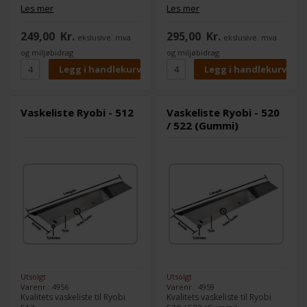
av farge fungerer 100 % jevnt.
av farge fungerer 100 % jevnt.
Les mer
Les mer
Modell:
480N / 500N
Modell:
500 KNP Number. Unit
249,00
Kr.
295,00
Kr.
ekslusive. mva
ekslusive. mva
Type:
Gummi
Type:
Metal
Lengde:
507 mm
Lengde:
510 mm
og miljøbidrag
og miljøbidrag
Bredde:
45 mm
Bredde:
42 mm
Tykkelse:
5,0 mm
Tykkelse:
0,5 mm
Antall hull:
9
Antall hull:
11
Vaskeliste Ryobi - 512
Vaskeliste Ryobi - 520
/ 522 (Gummi)
Utsolgt
Utsolgt
Varenr.: 4956
Varenr.: 4959
Kvalitets vaskeliste til Ryobi
Kvalitets vaskeliste til Ryobi