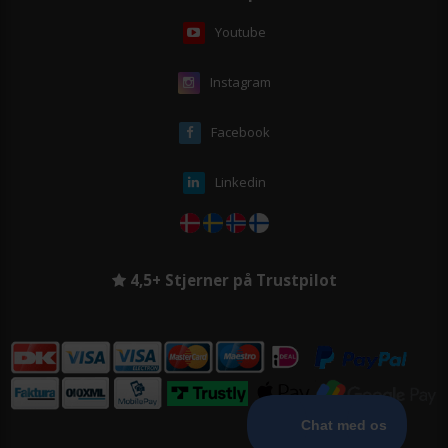
Youtube
Instagram
Facebook
Linkedin
4,5+ Stjerner på Trustpilot