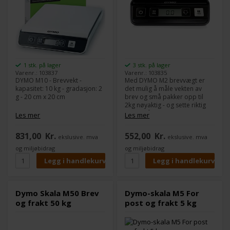
1 stk. på lager
3 stk. på lager
Varenr.: 103837
Varenr.: 103835
DYMO M10 - Brevvekt -
Med DYMO M2 brevvægt er
kapasitet: 10 kg - gradasjon: 2
det mulig å måle vekten av
g - 20 cm x 20 cm
brev og små pakker opp til
2kg nøyaktig - og sette riktig
porto på. Aldri mer en regning
Les mer
Les mer
grunnet for lite porto. Hold-
og nullstillingsfunksjonene,
831,00
Kr.
552,00
Kr.
ekslusive. mva
ekslusive. mva
pluss ekstra funksjoner, gir en
effektiv kombinasjon av
og miljøbidrag
og miljøbidrag
nøyaktig veiing med en
profesjonell betjent vekt.
Vekten vises nøyaktig og lett
lesbart i digital format på LCD-
skjermen - i kg/g eller lbs/oz.
Dymo Skala M50 Brev
Dymo-skala M5 For
Slår seg automatisk av når
og frakt 50 kg
post og frakt 5 kg
vekten ikke er i bruk -
forlenger batterilevetiden. 15
x 15cm veieplate. Drives av 3
stk. AAA-batterier (ikke