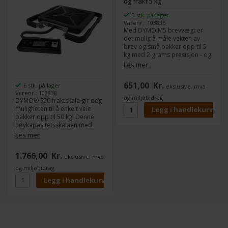
inkludert).
3 stk. på lager
Varenr.: 103836
Med DYMO M5 brevvægt er
det mulig å måle vekten av
brev og små pakker opp til 5
kg med 2 grams presisjon - og
sette riktig porto på. Aldri mer
Les mer
en regning på grunn av for lite
porto. Hold- og
651,00
Kr.
6 stk. på lager
ekslusive. mva
nullstillingsfunksjonene, pluss
Varenr.: 103838
ekstra funksjoner, gir den
og miljøbidrag
DYMO® S50 fraktskala gir deg
effektive kombinasjonen av
muligheten til å enkelt veie
presis veiing med en
pakker opp til 50 kg. Denne
profesjonelt betjent vekt.
høykapasitetsskalaen med
Vekten vises nøyaktig og lett
USB samsvarer med alle dine
Les mer
lesbart i digitalformat på LCD-
fraktbehov og utfører alle
skjermen - i kg/g eller lbs/oz.
veieoppgavene raskt og
Slår seg automatisk av når
1.766,00
Kr.
ekslusive. mva
nøyaktig. Den fastlåste digitale
vekten ikke er i bruk -
skjermen løser de mest
og miljøbidrag
forlenger batterilevetiden. 20
allsidige oppgavene.
x 20 cm veieplate. Drives av 3
Funksjoner og fordeler:
stk. AAA-batterier (følger ikke
• Digital skjerm for enkel lesing
med) eller USB-kabel (følger
• Konsistent nøyaktighet
med) koblet til en pc eller Mac.
• Bærehåndtak rundt skalaen
gjør den enkel å bære med
seg