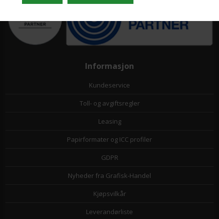
Informasjon
Kundeservice
Toll- og avgiftsregler
Leasing
Papirformater og ICC profiler
GDPR
Nyheder fra Grafisk-Handel
Kjøpsvilkår
Leverandørliste