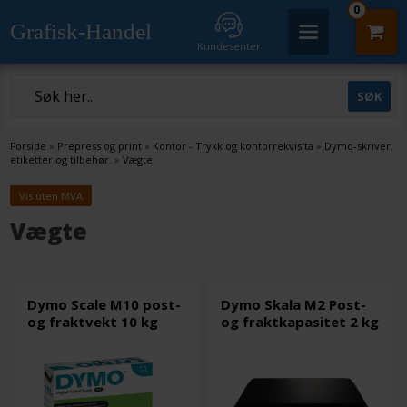
0
Grafisk-Handel
Kundesenter
Forside
»
Prepress og print
»
Kontor - Trykk og kontorrekvisita
»
Dymo-skriver,
etiketter og tilbehør.
»
Vægte
Vis uten MVA
Vægte
Dymo Scale M10 post-
Dymo Skala M2 Post-
og fraktvekt 10 kg
og fraktkapasitet 2 kg