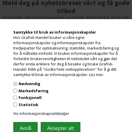
Meld deg på nyhetsbrevet vårt og få gode
• Avtagbar LCD-skjerm for
praktisk lesing i hånden eller
tilbud
på veggen
• USB-tilkobling
Inneholder ofte store besparelser og nyheter. Meld deg på, det er helt
• Automatisk avstenging
gratis og enkelt å avmelde seg.
• Tara-funksjonen lar deg
trekke fra vekten av
Samtykke til bruk av informasjonskapsler
beholderen hvis du veier
Hos Grafisk-Handel bruker vi våre egne
gjenstander i en beholder
informasjonskapsler og informasjonskapsler fra
• Minimumsvekt: 1 lb / 0,5 kg
tredjeparter for optimalisering, statistikk, markedsføring og
• Hold-funksjonen låser vekten
for å målrette innhold. Vi bruker informasjonskapsler for å
for store pakker for enkel
visning
forbedre brukervennligheten til nettstedet vårt og gjør det
• Gratis DYMO Scale-
derfor enda enklere for deg å besøke og bruke Grafisk-
programvare. Vis skalaens
Handel. Klikk på "Godta hele nettopplevelsen" for å gi ditt
vekt på skjermen til Mac® eller
samtykke til bruk av informasjonskapsler.
Les mer.
PCen din. Last ned DYMO
Scale-programvaren:
Nødvendig
www.dymo.com /
Grafisk-Handel A/S © 2009
Markedsføring
scalesoftware
Kærgårdsvej 1, 2650 Hvidovre
Funksjonell
Danmark
Statistisk
Tlf. +45 36 86 80 80
Email: shop@grafisk-handel.no
Vis informasjonskapseldetaljer
CVR: 27 39 12 14