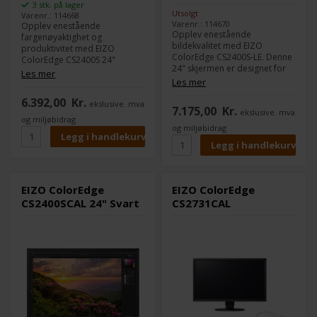
3 stk. på lager
Utsolgt
Varenr.: 114668
Varenr.: 114670
Opplev enestående
Opplev enestående
fargenøyaktighet og
bildekvalitet med EIZO
produktivitet med EIZO
ColorEdge CS2400S-LE. Denne
ColorEdge CS2400S 24"
24" skjermen er designet for
skjermen. Perfekt for
Les mer
kreative Windows-brukere og
Les mer
fotografer, videoredigerere
tilbyr bredt fargerom,
og designere som krever
6.392,00
Kr.
fargenøyaktighet og allsidig
ekslusive. mva
presisjon. Med USB-C
7.175,00
Kr.
ekslusive. mva
USB-C tilkobling. Få
tilkobling og 99% Adobe RGB
og miljøbidrag
profesjonell ytelse til en
dekning, er denne skjermen
og miljøbidrag
spesiell pris, så lenge lageret
designet for å løfte ditt
rekker.
kreative arbeid til nye høyder.
Optimalisert for komfort og
ytelse.
EIZO ColorEdge
EIZO ColorEdge
CS2400SCAL 24" Svart
CS2731CAL