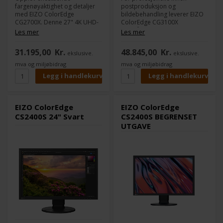
fargenøyaktighet og detaljer
postproduksjon og
med EIZO ColorEdge
bildebehandling leverer EIZO
CG2700X. Denne 27" 4K UHD-
ColorEdge CG3100X
skjermen er designet for
enestående fargenøyaktighet
Les mer
Les mer
kreative profesjonelle som
med sitt 30" 4K Wide Gamut
krever det beste. Med HDR-
IPS-panel og innebygde
31.195,00
Kr.
48.845,00
Kr.
ekslusive.
ekslusive.
støtte, bred fargeskala og
kalibreringssensor. Opplev
selvkalibrering leverer den
levende, virkelighetstro farger
mva og miljøbidrag
mva og miljøbidrag
enestående bildekvalitet til
og problemfri tilkobling via
arbeidet ditt.
USB-C. Optimaliser
arbeidsflyten din med denne
toppmodellen.
EIZO ColorEdge
EIZO ColorEdge
CS2400S 24" Svart
CS2400S BEGRENSET
UTGAVE