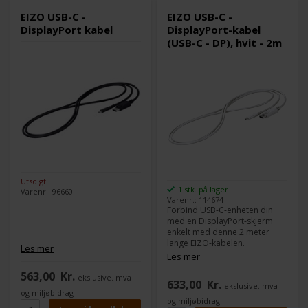
EIZO USB-C -
EIZO USB-C -
DisplayPort kabel
DisplayPort-kabel
(USB-C - DP), hvit - 2m
Utsolgt
1 stk. på lager
Varenr.: 96660
Varenr.: 114674
Forbind USB-C-enheten din
med en DisplayPort-skjerm
enkelt med denne 2 meter
lange EIZO-kabelen.
Les mer
Tilgjengelig i elegant hvit,
Les mer
perfekt for å matche
563,00
Kr.
oppsettet ditt. Opplev stabil
ekslusive. mva
633,00
Kr.
ekslusive. mva
bildeoverføring og utvid
og miljøbidrag
tilkoblingsmulighetene dine.
og miljøbidrag