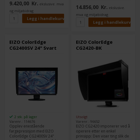
9.420,00
Kr.
kalibreringssensor og 10-bit
ekslusive. mva
high standards.
14.856,00
Kr.
ekslusive.
visning. Optimaliser
og miljøbidrag
arbeidsflyten din med denne
mva og miljøbidrag
høytytende grafikkskjermen.
EIZO ColorEdge
EIZO ColorEdge
CG2400SV 24" Svart
CG2420-BK
2 stk. på lager
Utsolgt
Varenr.: 114676
Varenr.: 96652
Opplev enestående
EIZO CG2420 imponerer ved å
fargepresisjon med EIZO
operere etter en enkel
ColorEdge CG2400SV 24"
prinsipp: Den viser ting slik de