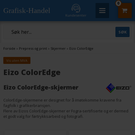
0
Grafisk-Handel
Kundesenter
Forside
»
Prepress og print
»
Skjermer
»
Eizo ColorEdge
Vis uten MVA
Eizo ColorEdge
Eizo ColorEdge-skjermer
ColorEdge-skjermene er designet for å imøtekomme kravene fra
fagfolk i grafikerbransjen.
Flere av Eizos ColorEdge-skjermer er Fogra-sertifiserte og er dermed
et godt valg for førtrykksarbeid og fotografi.