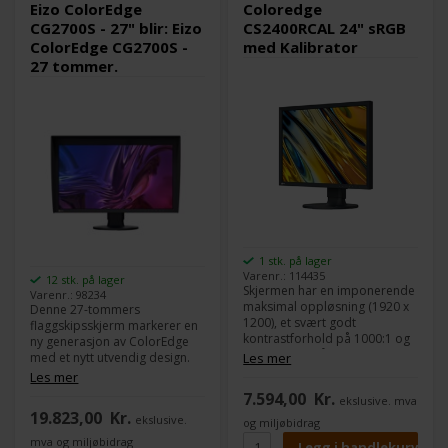
Eizo ColorEdge
Coloredge
CG2700S - 27" blir: Eizo
CS2400RCAL 24" sRGB
ColorEdge CG2700S -
med Kalibrator
27 tommer.
1 stk. på lager
Varenr.: 114435
12 stk. på lager
Skjermen har en imponerende
Varenr.: 98234
maksimal oppløsning (1920 x
Denne 27-tommers
1200), et svært godt
flaggskipsskjerm markerer en
kontrastforhold på 1000:1 og
ny generasjon av ColorEdge
en lysstyrke på 300 cd/m². For
med et nytt utvendig design.
Les mer
eksempel kan du redigere
Med 2K WQHD (2560 x 1440)
Les mer
grafikk og bilder ned til
oppløsning, 400 cd/m2 høy
7.594,00
Kr.
ekslusive. mva
pikselnivå. Som en ekstra
lysstyrke og HDR-gamma-
19.823,00
Kr.
fordel er tekstkonturene klare
ekslusive.
støtte, gjengir skjermen
og miljøbidrag
og presise. LCD-panelet med
innhold bemerkelsesverdig
mva og miljøbidrag