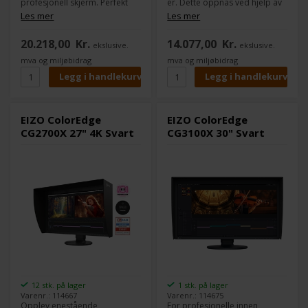
profesjonell skjerm. Perfekt
er. Dette oppnås ved hjelp av
for grafisk design og
EIZO-mikroprosessoren, som
Les mer
Les mer
videoredigering med Wide
ble spesielt utviklet for presis
Gamut IPS, HDR-støtte og
fargegjengivelse og
20.218,00
Kr.
14.077,00
Kr.
ekslusive.
ekslusive.
innebygd selvkalibrering.
kalibrering. Den fremragende
Optimaliser arbeidsflyten din
elektronikken til CG2420
mva og miljøbidrag
mva og miljøbidrag
med denne toppmodellen,
utnytter potensialet til den
som leverer perfekte farger
bredspektrede LCD-skjermen
og kontraster for krevende
på best mulig måte.
profesjonelle.
EIZO ColorEdge
EIZO ColorEdge
CG2700X 27" 4K Svart
CG3100X 30" Svart
12 stk. på lager
1 stk. på lager
Varenr.: 114667
Varenr.: 114675
Opplev enestående
For profesjonelle innen