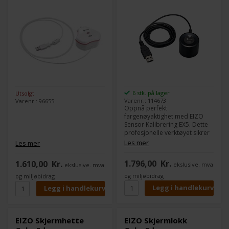
6 stk. på lager
Utsolgt
Varenr.: 114673
Varenr.: 96655
Oppnå perfekt
fargenøyaktighet med EIZO
Sensor Kalibrering EX5. Dette
profesjonelle verktøyet sikrer
nøyaktig skjermkalibrering for
Les mer
Les mer
fotografer, grafikere og
videoprodusenter. Enkel å
1.796,00
Kr.
1.610,00
Kr.
ekslusive. mva
ekslusive. mva
bruke med EIZO
ColorNavigator-programvare,
og miljøbidrag
og miljøbidrag
garanterer EX5 ensartede og
korrekte farger i din kreative
arbeidsflyt.
EIZO Skjermhette
EIZO Skjermlokk