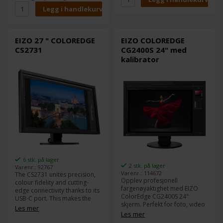
IPS-panelet gir en
detaljert.
visningsvinkel på 178 grader.
Sikrer at nyanser og kontrast
forblir stabile for betrakteren.
EIZO 27 " COLOREDGE
EIZO COLOREDGE
CS2731
CG2400S 24" med
kalibrator
6 stk. på lager
2 stk. på lager
Varenr.: 92767
Varenr.: 114672
The CS2731 unites precision,
Opplev profesjonell
colour fidelity and cutting-
fargenøyaktighet med EIZO
edge connectivity thanks to its
ColorEdge CG2400S 24"
USB-C port. This makes the
skjerm. Perfekt for foto, video
monitor the central interface
Les mer
og design med 99% Adobe
Les mer
for the graphic workflow of
RGB, innebygd
sophisticated creatives with