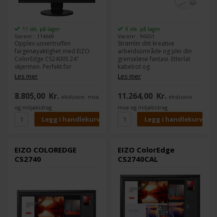
11 stk. på lager
9 stk. på lager
Varenr.: 114669
Varenr.: 96651
Opplev uovertruffen
Strømlin ditt kreative
fargenøyaktighet med EIZO
arbeidsområde og plei din
ColorEdge CS2400S 24"
grenseløse fantasi. Etterlat
skjermen. Perfekt for
kabelrot og
fotografer, videoredigerere
tilkoblingsproblemer med
Les mer
Les mer
og designere som krever
denne USB Type-C-utstyrte
nøyaktig fargegjengivelse.
fargestyringsmonitoren. Med
8.805,00
Kr.
11.264,00
Kr.
ekslusive. mva
ekslusive.
Med USB-C, 99% Adobe RGB
en enkel kabeltilkobling og 60
og maskinvarekalibrering får
W strømforsyning gir den
og miljøbidrag
mva og miljøbidrag
du et pålitelig verktøy til ditt
bekvemmelighet og et
kreative arbeid. Forbedre
strømlinjeformet
arbeidsflyten din og se
arbeidsområde, slik at du kan
prosjektene dine i ekte farger.
fokusere din kreative energi
der det betyr mest.
EIZO COLOREDGE
EIZO ColorEdge
CS2740
CS2740CAL