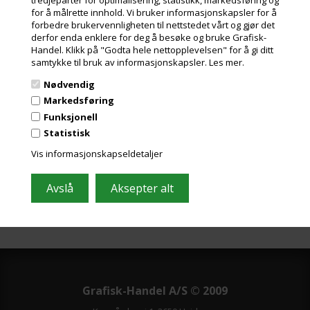
og miljøbidrag
for å målrette innhold. Vi bruker informasjonskapsler for å
forbedre brukervennligheten til nettstedet vårt og gjør det
derfor enda enklere for deg å besøke og bruke Grafisk-
Handel. Klikk på "Godta hele nettopplevelsen" for å gi ditt
samtykke til bruk av informasjonskapsler.
Les mer.
Nødvendig
Meld deg på nyhetsbrevet vårt og få gode
Markedsføring
tilbud
Funksjonell
Inneholder ofte store besparelser og nyheter. Meld deg på, det er helt
Statistisk
gratis og enkelt å avmelde seg.
Vis informasjonskapseldetaljer
Grafisk-Handel A/S © 2009