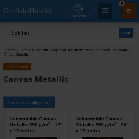
0
Grafisk-Handel
Kundesenter
Forside
»
Prepress og print
»
Papir og utskriftsmedier
»
Hahnemühle papir
»
Canvas Metallic
Vis uten MVA
Canvas Metallic
Sorter etter billigste m²
Hahnemühle Canvas
Hahnemühle Canvas
Metallic 350 g/m² - 17"
Metallic 350 g/m² - 24"
x 12 meter
x 12 meter