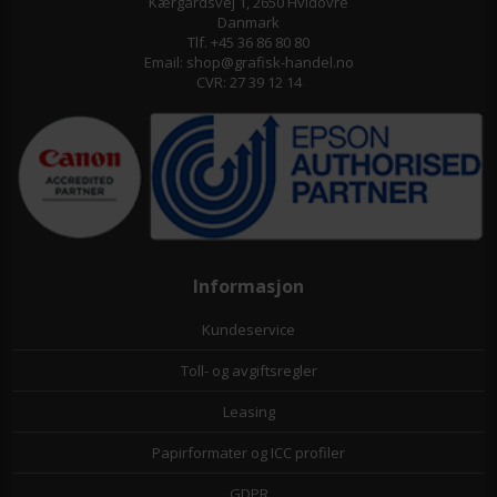
Kærgårdsvej 1, 2650 Hvidovre
Danmark
Tlf. +45 36 86 80 80
Email: shop@grafisk-handel.no
CVR: 27 39 12 14
Informasjon
Kundeservice
Toll- og avgiftsregler
Leasing
Papirformater og ICC profiler
GDPR