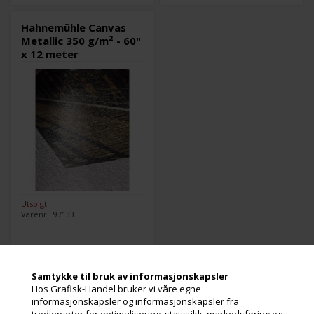
Hahnemühle Canvas
Metallic 350 g/m² - 60"
x 12 meter
Utsolgt
Varenr.: 97133
Les mer
Samtykke til bruk av informasjonskapsler
Hos Grafisk-Handel bruker vi våre egne
6.398,00
Kr.
informasjonskapsler og informasjonskapsler fra
ekslusive. mva
tredjeparter for optimalisering, statistikk, markedsføring og