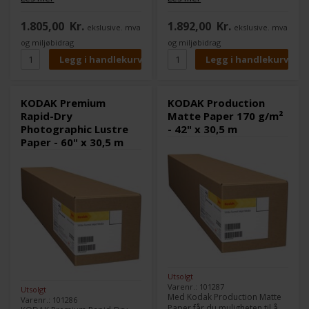
fotoreproduksjoner. Med
Med utmerket
utmerket fargekvalitet,
fargebildekvalitet, garantert
1.805,00
Kr.
1.892,00
Kr.
ekslusive. mva
ekslusive. mva
garantert lang levetid,
lang levetid, universell
universell kompatibilitet med
kompatibilitet med piezo- og
og miljøbidrag
og miljøbidrag
piezo- og pigmentbaserte
pigmentbaserte systemer og
systemer og støtten fra det
styrken fra KODAK-merket, er
anerkjente KODAK-merket, er
dette mediet for profesjonelle
dette mediet for profesjonelle
fotografer.
fotografer.
KODAK Premium
KODAK Production
Rapid-Dry
Matte Paper 170 g/m²
Photographic Lustre
- 42" x 30,5 m
Paper - 60" x 30,5 m
Utsolgt
Varenr.: 101287
Utsolgt
Med Kodak Production Matte
Varenr.: 101286
Paper får du muligheten til å