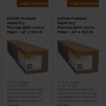
piezo- og pigment systemer
piezo- og pigmentbaserte
og kraften fra KODAK-merket
systemer og styrken fra
bak seg, er dette mediet for
KODAK-merket bak seg, er
den profesjonelle fotografen.
dette mediet for den
profesjonelle fotografen.
KODAK Premium
KODAK Premium
Rapid-Dry
Rapid-Dry
Photographic Lustre
Photographic Lustre
Paper - 42" x 30,5 m
Paper - 44" x 30,5 m
29 stk. på lager
41 stk. på lager
Varenr.: 101284
Varenr.: 101285
KODAK Premium Rapid-Dry
KODAK Premium Rapid-Dry
Lustre er et fotopapir som
Lustre er et fotopapir som gir
tilbyr den ideelle vekten,
den ideelle vekten, tykkelsen
tykkelsen og overflaten for
og overflaten for høykvalitets
høykvalitets
fotografiske reproduksjoner.
Les mer
Les mer