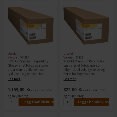
Utsolgt
Utsolgt
Varenr.: 101280
Varenr.: 101281
KODAK Premium Rapid-Dry
KODAK Premium Rapid-Dry
Glossy er et fotopapir som
Lustre er et fotopapir som
tilbyr den ideelle vekten,
tilbyr ideell vekt, tykkelse og
tykkelsen og finishen for
finish for høykvalitets
høykvalitets fotografiske
fotografiske reproduksjoner.
Les mer
Les mer
reproduksjoner. Med
Med utmerket
utmerket bildekvalitet i farger,
fargebildekvalitet, garantert
1.159,00
Kr.
822,00
Kr.
ekslusive. mva
ekslusive. mva
garanterer det lang levetid og
lang levetid, universal
har universell kompatibilitet
kompatibilitet med piezo- og
og miljøbidrag
og miljøbidrag
med piezo- og
pigmentssystemer, og styrken
pigmentsystemer. Med kraften
fra KODAK-merket bak seg, er
fra KODAK-merket bak seg, er
dette mediet for den
dette mediet for profesjonelle
profesjonelle fotografen.
fotografer.