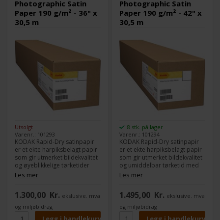
Photographic Satin
Photographic Satin
umiddelbart.
Paper 190 g/m² - 36" x
Paper 190 g/m² - 42" x
30,5 m
30,5 m
Utsolgt
8 stk. på lager
Varenr.: 101293
Varenr.: 101294
KODAK Rapid-Dry satinpapir
KODAK Rapid-Dry satinpapir
er et ekte harpiksbelagt papir
er et ekte harpiksbelagt papir
som gir utmerket bildekvalitet
som gir utmerket bildekvalitet
og øyeblikkelige tørketider
og umiddelbar tørketid med
med farge- og pigmentblekk.
fargestoff og pigmentblekk.
Les mer
Les mer
Utmerket fargetetthet og
Utmerket fargetetthet og
bredt fargerom gir flott
bredt fargerom gir flott
1.300,00
Kr.
1.495,00
Kr.
ekslusive. mva
ekslusive. mva
bildekvalitet. Innovative
bildekvalitet. Innovative
mikroporøse belegg sikrer
mikroporøse belegg sørger
og miljøbidrag
og miljøbidrag
rask tørking, noe som betyr
for rask tørking, noe som