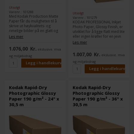
Utsolgt
Varenr.: 101288
Utsolgt
Med Kodak Production Matte
Varenr.: 101279
Paper får du muligheten til å
KODAK PROFESSIONAL Inkjet
skrive ut høykvalitets- og
Photo Paper, Glossy Finish, er
rimelige bilder på en glatt og
utviklet for å ligge flatt med lite
lys hvit overflate. Production
Les mer
eller ingen krøller for en jevn
Matte Paper dekker et bredt
og problemfri
Les mer
spekter av applikasjoner og er
utskriftsproduksjon.
1.076,00
Kr.
ekslusive. mva
perfekt for arkitekturtegninger
Produksjonen har blitt
1.007,00
Kr.
eller fargefotografier.
ekslusive. mva
oppdatert for å dra nytte av
og miljøbidrag
KODAK Production Matte
det bredere fargespekteret og
og miljøbidrag
Paper har en vanntett belegg
forbedret blekkteknologi fra
som tørker umiddelbart med
den siste generasjonen av
fargeblekk eller pigmentert
storformatprintere fra Canon,
blekk.
Epson og HP. Dette neste
generasjons papir har en
Kodak Rapid-Dry
Kodak Rapid-Dry
større fargeskala og høyere
Photographic Glossy
Photographic Glossy
Dmax for å sikre at fargene
Paper 190 g/m² - 24" x
Paper 190 g/m² - 36" x
som er fanget av kameraet
gjengis mer nøyaktig, samtidig
30,5 m
30,5 m
som det produserer dypere,
rikere svart, et utvidet
dynamisk område og ekstra
detaljer i skyggeområder.