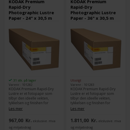
KODAK Premium
KODAK Premium
Rapid-Dry
Rapid-Dry
Photographic Lustre
Photographic Lustre
Paper - 24" x 30,5 m
Paper - 36" x 30,5 m
31 stk. på lager
Utsolgt
Varenr.: 101282
Varenr.: 101283
KODAK Premium Rapid-Dry
KODAK Premium Rapid-Dry
Lustre er et fotopapir som
Lustre er et fotopapir som
tilbyr den ideelle vekten,
tilbyr den ideelle vekten,
tykkelsen og finishen for
tykkelsen og finishen for
høykvalitets fotografiske
høykvalitets fotografiske
Les mer
Les mer
reproduksjoner. Med
reproduksjoner. Med
utmerket fargebildkvalitet,
utmerket fargebildekvalitet,
967,00
Kr.
1.811,00
Kr.
ekslusive. mva
ekslusive. mva
garantert lang levetid,
garantert lang levetid,
universell kompatibilitet med
universal kompatibilitet med
og miljøbidrag
og miljøbidrag