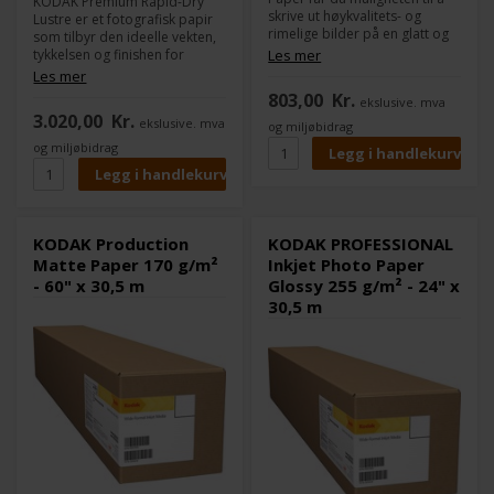
KODAK Premium Rapid-Dry
skrive ut høykvalitets- og
Lustre er et fotografisk papir
rimelige bilder på en glatt og
som tilbyr den ideelle vekten,
lys hvit overflate. Production
tykkelsen og finishen for
Les mer
Matte Paper dekker et bredt
høykvalitets fotografiske
Les mer
spekter av applikasjoner og er
reproduksjoner. Med
803,00
Kr.
ekslusive. mva
perfekt for arkitektoniske
utmerket fargebildekvalitet,
3.020,00
Kr.
tegninger eller
ekslusive. mva
garantert lang levetid,
og miljøbidrag
fargefotografier.
universell kompatibilitet med
og miljøbidrag
KODAK Production Matte
piezo- og pigment systemer
Paper har en vannavvisende
og styrken fra KODAK-merket
belegg som tørker
bak seg, er dette mediet for
umiddelbart med fargestoff
profesjonelle fotografer.
eller pigmentert blekk.
KODAK Production
KODAK PROFESSIONAL
Matte Paper 170 g/m²
Inkjet Photo Paper
- 60" x 30,5 m
Glossy 255 g/m² - 24" x
30,5 m