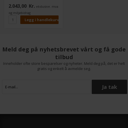
fargetetthet og et bredt
2.043,00
Kr.
ekslusive. mva
fargerom gir flott bildekvalitet.
Innovative mikroporøse
og miljøbidrag
belegg sørger for rask tørking,
noe som betyr mindre sjanse
for smudging og søl av blekk,
og evnen til å påføre laminat
umiddelbart.
Meld deg på nyhetsbrevet vårt og få gode
tilbud
Inneholder ofte store besparelser og nyheter. Meld deg på, det er helt
gratis og enkelt å avmelde seg.