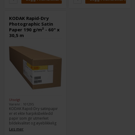
mindre sjanse for utstrekning
betyr mindre sjanse for
og søl av blekk, og evnen til å
utsmøring og søl av blekk, og
påføre laminat umiddelbart.
evnen til å påføre laminater
umiddelbart.
KODAK Rapid-Dry
Photographic Satin
Paper 190 g/m² - 60" x
30,5 m
Utsolgt
Varenr.: 101295
KODAK Rapid-Dry satinpapir
er et ekte harpiksbekledd
papir som gir utmerket
bildekvalitet og øyeblikkelig
tørketid med farge- eller
Les mer
pigmentblekk. Utmerket