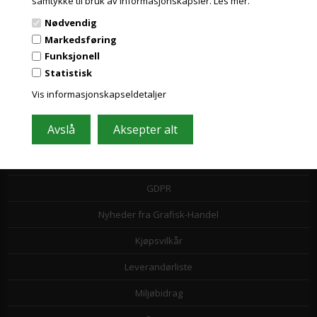
samtykke til bruk av informasjonskapsler.
Les mer.
Nødvendig
Markedsføring
Informasjon
Funksjonell
Statistisk
Kundeservice
Vis informasjonskapseldetaljer
Toll- og avgiftsregler
Leasing
Papirformater og ICC profiler
GDPR
Nyheder fra Grafisk-Handel
Kjøpsvilkår
Leverandørliste
Miljøbidrag