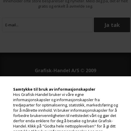
Inneholder ofte store besparelser og nyheter. Meld deg på, det er helt
gratis og enkelt å avmelde seg.
Grafisk-Handel A/S © 2009
Kærgårdsvej 1, 2650 Hvidovre
Danmark
Samtykke til bruk av informasjonskapsler
Tlf. +45 36 86 80 80
Hos Grafisk-Handel bruker vi våre egne
Email: shop@grafisk-handel.no
informasjonskapsler og informasjonskapsler fra
CVR: 27 39 12 14
tredjeparter for optimalisering, statistikk, markedsføring og
for å målrette innhold. Vi bruker informasjonskapsler for å
forbedre brukervennligheten til nettstedet vårt og gjør det
derfor enda enklere for deg å besøke og bruke Grafisk-
Handel. Klikk på "Godta hele nettopplevelsen" for å gi ditt