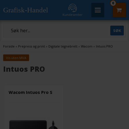
0
Grafisk-Handel
Kundesenter
Forside
»
Prepress og print
»
Digitale tegnebrett
»
Wacom
»
Intuos PRO
Vis uten MVA
Intuos PRO
Wacom Intuos Pro S