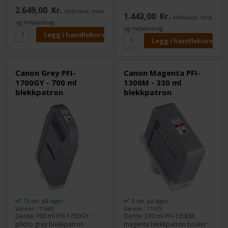
god densitet i fargene og et
2.649,00
Kr.
stort fargespekter.
ekslusive. mva
Innhold:
700 ml
1.443,00
Kr.
ekslusive. mva
Type:
Canon Lucia PRO
og miljøbidrag
Innhold:
330 ml
Farge:
Cyan
og miljøbidrag
Type:
Canon Lucia PRO
Farge:
Photo Grey
Kompatible med følgende
skrivere:
Kompatible med følgende
Canon imagePROGRAF PRO
skrivere:
2000
Canon Grey PFI-
Canon Magenta PFI-
Canon imagePROGRAF PRO
Canon imagePROGRAF PRO
1700GY - 700 ml
1300M - 330 ml
2000
4000
blekkpatron
blekkpatron
Canon imagePROGRAF PRO
Canon imagePROGRAF PRO
4000
4000S
Canon imagePROGRAF PRO
Canon imagePROGRAF PRO
4000S
6000
Canon imagePROGRAF PRO
6000
13 stk. på lager
9 stk. på lager
Varenr.: 11665
Varenr.: 11673
Denne 700 ml PFI-1700GY
Denne 330 ml PFI-1300M
photo grey blekkpatron
magenta blekkpatron bruker