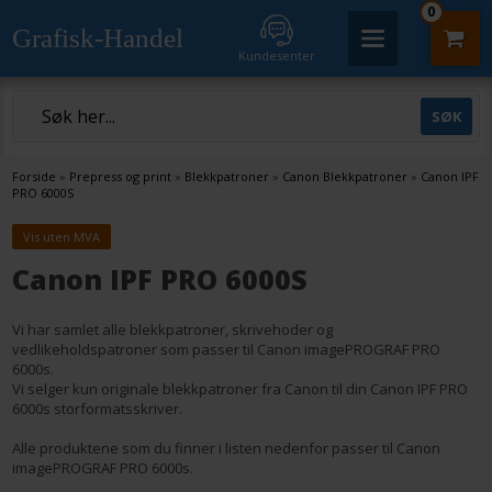
0
Grafisk-Handel
Kundesenter
Forside
»
Prepress og print
»
Blekkpatroner
»
Canon Blekkpatroner
»
Canon IPF
PRO 6000S
Vis uten MVA
Canon IPF PRO 6000S
Vi har samlet alle blekkpatroner, skrivehoder og
vedlikeholdspatroner som passer til Canon imagePROGRAF PRO
6000s.
Vi selger kun originale blekkpatroner fra Canon til din Canon IPF PRO
6000s storformatsskriver.
Alle produktene som du finner i listen nedenfor passer til Canon
imagePROGRAF PRO 6000s.