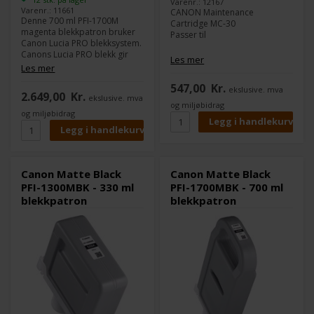
Varenr.: 12167
Varenr.: 11661
CANON Maintenance
Denne 700 ml PFI-1700M
Cartridge MC-30
magenta blekkpatron bruker
Passer til
Canon Lucia PRO blekksystem.
Canons Lucia PRO blekk gir
Canon imagePROGRAF PRO-
Les mer
god densitet i fargene og et
Les mer
2000
stort fargespekter.
Canon imagePROGRAFPRO-
547,00
Kr.
ekslusive. mva
4000
2.649,00
Kr.
ekslusive. mva
Innhold:
700 ml
Canon imagePROGRAFPRO-
og miljøbidrag
Type:
Canon Lucia PRO
4000S
og miljøbidrag
Farge:
Magenta
Canon imagePROGRAFPRO-
6000S
Kompatible med følgende
skrivere:
Canon imagePROGRAF PRO
Canon Matte Black
Canon Matte Black
2000
PFI-1300MBK - 330 ml
PFI-1700MBK - 700 ml
Canon imagePROGRAF PRO
blekkpatron
blekkpatron
4000
Canon imagePROGRAF PRO
4000S
Canon imagePROGRAF PRO
6000