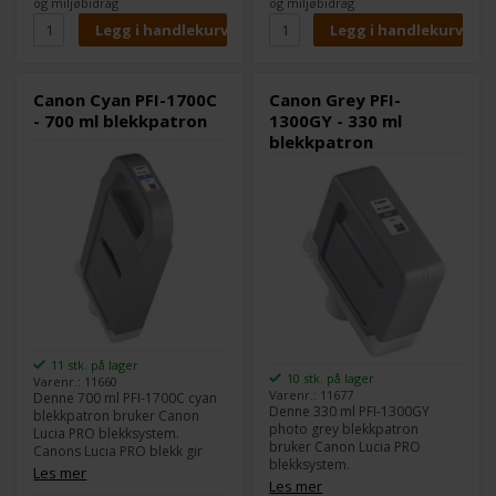
og miljøbidrag
og miljøbidrag
Farge:
Cyan
Kompatible med følgende
skrivere:
Canon imagePROGRAF PRO
Canon Cyan PFI-1700C
Canon Grey PFI-
2000
- 700 ml blekkpatron
1300GY - 330 ml
Canon imagePROGRAF PRO
blekkpatron
4000
Canon imagePROGRAF PRO
4000S
Canon imagePROGRAF PRO
6000
11 stk. på lager
10 stk. på lager
Varenr.: 11660
Varenr.: 11677
Denne 700 ml PFI-1700C cyan
Denne 330 ml PFI-1300GY
blekkpatron bruker Canon
photo grey blekkpatron
Lucia PRO blekksystem.
bruker Canon Lucia PRO
Canons Lucia PRO blekk gir
blekksystem.
god densitet i fargene og et
Les mer
Canons Lucia PRO blekk gir
Les mer
stort fargespekter.