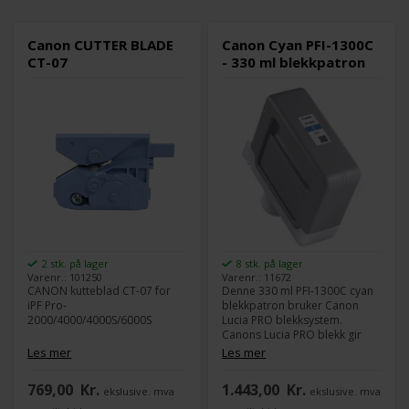
Canon CUTTER BLADE
Canon Cyan PFI-1300C
CT-07
- 330 ml blekkpatron
2 stk. på lager
8 stk. på lager
Varenr.: 101250
Varenr.: 11672
CANON kutteblad CT-07 for
Denne 330 ml PFI-1300C cyan
iPF Pro-
blekkpatron bruker Canon
2000/4000/4000S/6000S
Lucia PRO blekksystem.
Canons Lucia PRO blekk gir
god densitet i fargene og et
Les mer
Les mer
stort fargespekter.
769,00
Kr.
1.443,00
Kr.
ekslusive. mva
ekslusive. mva
Innhold:
330 ml
Type:
Canon Lucia PRO