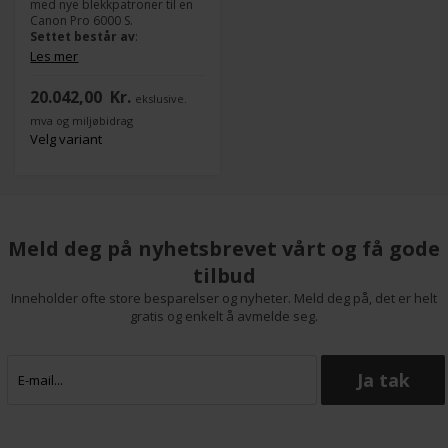
med nye blekkpatroner til en
Canon Pro 6000 S.
Settet består av
:
Les mer
1x Canon Cyan PFI-1700C
1x Canon Grey PFI-1700GY
20.042,00
Kr.
ekslusive.
1x Canon Magenta PFI-1700M
1x Canon Matte Black PFI-
mva og miljøbidrag
1700MBK
Velg variant
1x Canon Photo Black PFI-
1700PBK
1x Canon Photo Cyan PFI-
1700PC
1x Canon Photo Magenta PFI-
1700PM
Meld deg på nyhetsbrevet vårt og få gode
1x Canon Yellow PFI-1700Y
tilbud
Inneholder ofte store besparelser og nyheter. Meld deg på, det er helt
gratis og enkelt å avmelde seg.