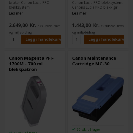
bruker Canon Lucia PRO
Canon Lucia PRO blekksystem.
blekksystem.
Canons Lucia PRO blekk gir
Canons Lucia PRO blekk gir
god densitet i fargene og et
Les mer
Les mer
god densitet i fargene og et
stort fargespekter.
stort fargespekter.
2.649,00
Kr.
1.443,00
Kr.
ekslusive. mva
ekslusive. mva
Innhold:
330 ml
Innhold:
700 ml
Type:
Canon Lucia PRO
og miljøbidrag
og miljøbidrag
Type:
Canon Lucia PRO
Farge:
Magenta
Farge:
Photo Grey
Kompatible med følgende
Kompatible med følgende
skrivere:
skrivere:
Canon imagePROGRAF PRO
Canon Magenta PFI-
Canon Maintenance
Canon imagePROGRAF PRO
2000
1700M - 700 ml
Cartridge MC-30
2000
Canon imagePROGRAF PRO
blekkpatron
Canon imagePROGRAF PRO
4000
4000
Canon imagePROGRAF PRO
Canon imagePROGRAF PRO
4000S
4000S
Canon imagePROGRAF PRO
Canon imagePROGRAF PRO
6000
6000
30 stk. på lager
12 stk. på lager