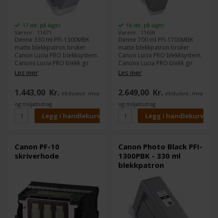
17 stk. på lager
16 stk. på lager
Varenr.: 11671
Varenr.: 11659
Denne 330 ml PFI-1300MBK
Denne 700 ml PFI-1700MBK
matte blekkpatron bruker
matte blekkpatron bruker
Canon Lucia PRO blekksystem.
Canon Lucia PRO blekksystem.
Canons Lucia PRO blekk gir
Canons Lucia PRO blekk gir
god densitet i fargene og et
god densitet i fargene og et
Les mer
Les mer
stort fargespekter.
stort fargespekter.
1.443,00
Kr.
2.649,00
Kr.
ekslusive. mva
ekslusive. mva
Innhold:
330 ml
Innhold:
700 ml
Type:
Canon Lucia PRO
Type:
Canon Lucia PRO
og miljøbidrag
og miljøbidrag
Farge:
Matte Black
Farge:
Matte Black
Kompatible med følgende
Kompatible med følgende
skrivere:
skrivere:
Canon imagePROGRAF PRO
Canon imagePROGRAF PRO
Canon PF-10
Canon Photo Black PFI-
2000
2000
skriverhode
1300PBK - 330 ml
Canon imagePROGRAF PRO
Canon imagePROGRAF PRO
blekkpatron
4000
4000
Canon imagePROGRAF PRO
Canon imagePROGRAF PRO
4000S
4000S
Canon imagePROGRAF PRO
Canon imagePROGRAF PRO
6000
6000