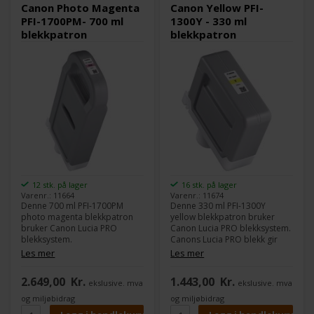
skrivere:
skrivere:
Canon Photo Magenta
Canon Yellow PFI-
Canon imagePROGRAF PRO
Canon imagePROGRAF PRO
PFI-1700PM- 700 ml
1300Y - 330 ml
2000
2000
blekkpatron
blekkpatron
Canon imagePROGRAF PRO
Canon imagePROGRAF PRO
4000
4000
Canon imagePROGRAF PRO
Canon imagePROGRAF PRO
4000S
4000S
Canon imagePROGRAF PRO
Canon imagePROGRAF PRO
6000
6000
12 stk. på lager
16 stk. på lager
Varenr.: 11664
Varenr.: 11674
Denne 700 ml PFI-1700PM
Denne 330 ml PFI-1300Y
photo magenta blekkpatron
yellow blekkpatron bruker
bruker Canon Lucia PRO
Canon Lucia PRO blekksystem.
blekksystem.
Canons Lucia PRO blekk gir
Canons Lucia PRO blekk gir
god densitet i fargene og et
Les mer
Les mer
god densitet i fargene og et
stort fargespekter.
stort fargespekter.
2.649,00
Kr.
1.443,00
Kr.
ekslusive. mva
ekslusive. mva
Innhold:
330 ml
Innhold:
700 ml
Type:
Canon Lucia PRO
og miljøbidrag
og miljøbidrag
Type:
Canon Lucia PRO
Farge:
Yellow