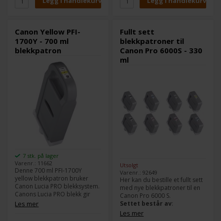
Farge:
Photo Myan
Kompatible med følgende
Kompatible med følgende
skrivere:
skrivere:
Canon imagePROGRAF PRO
Canon Yellow PFI-
Fullt sett
Canon imagePROGRAF PRO
2000
1700Y - 700 ml
blekkpatroner til
2000
Canon imagePROGRAF PRO
blekkpatron
Canon Pro 6000S - 330
Canon imagePROGRAF PRO
4000
4000
Canon imagePROGRAF PRO
ml
Canon imagePROGRAF PRO
4000S
4000S
Canon imagePROGRAF PRO
Canon imagePROGRAF PRO
6000
6000
7 stk. på lager
Varenr.: 11662
Utsolgt
Denne 700 ml PFI-1700Y
Varenr.: 92649
yellow blekkpatron bruker
Her kan du bestille et fullt sett
Canon Lucia PRO blekksystem.
med nye blekkpatroner til en
Canons Lucia PRO blekk gir
Canon Pro 6000 S.
god densitet i fargene og et
Les mer
Settet består av
:
stort fargespekter.
Les mer
1x Canon Cyan PFI-1300C