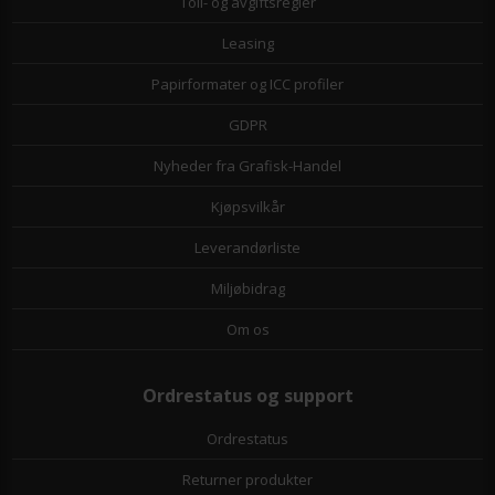
Toll- og avgiftsregler
Leasing
Papirformater og ICC profiler
GDPR
Nyheder fra Grafisk-Handel
Kjøpsvilkår
Leverandørliste
Miljøbidrag
Om os
Ordrestatus og support
Ordrestatus
Returner produkter