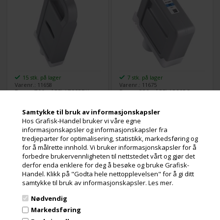
Canon imagePROGRAF PRO
6000
15 stk. på lager
7 stk. på lager
Varenr.: 11658
Varenr.: 11675
Denne 700 ml PFI-1700PBK
Denne 330 ml PFI-1300PC
photo black blekkpatron
photo cyan blekkpatron
bruker Canon Lucia PRO
bruker Canon Lucia PRO
Samtykke til bruk av informasjonskapsler
blekksystem.
blekksystem.
Hos Grafisk-Handel bruker vi våre egne
Canons Lucia PRO blekk gir
Canons Lucia PRO blekk gir
Les mer
Les mer
informasjonskapsler og informasjonskapsler fra
god densitet i fargene og et
god densitet i fargene og et
tredjeparter for optimalisering, statistikk, markedsføring og
stort fargespekter.
stort fargespekter.
2.742,00
Kr.
1.443,00
Kr.
ekslusive. mva
ekslusive. mva
for å målrette innhold. Vi bruker informasjonskapsler for å
Innhold:
700 ml
Innhold:
330 ml
forbedre brukervennligheten til nettstedet vårt og gjør det
og miljøbidrag
og miljøbidrag
Type:
Canon Lucia PRO
Type:
Canon Lucia PRO
derfor enda enklere for deg å besøke og bruke Grafisk-
Farge:
Photo Black
Farge:
Photo Cyan
Handel. Klikk på "Godta hele nettopplevelsen" for å gi ditt
samtykke til bruk av informasjonskapsler.
Les mer.
Kompatible med følgende
Kompatible med følgende
skrivere:
skrivere:
Nødvendig
Canon Photo Cyan PFI-
Canon Photo Magenta
Canon imagePROGRAF PRO
Canon imagePROGRAF PRO
1700PC - 700 ml
PFI-1300PM- 330 ml
Markedsføring
2000
2000
blekkpatron
blekkpatron
Canon imagePROGRAF PRO
Canon imagePROGRAF PRO