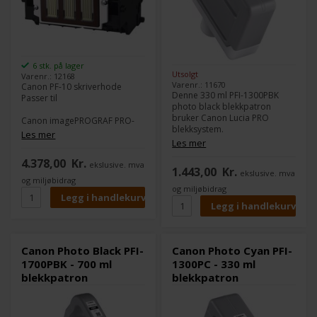
6 stk. på lager
Utsolgt
Varenr.: 12168
Varenr.: 11670
Canon PF-10 skriverhode
Denne 330 ml PFI-1300PBK
Passer til
photo black blekkpatron
bruker Canon Lucia PRO
Canon imagePROGRAF PRO-
blekksystem.
1000
Les mer
Canons Lucia PRO blekk gir
Les mer
Canon imagePROGRAF PRO-
god densitet i fargene og et
2000
4.378,00
Kr.
stort fargespekter.
ekslusive. mva
Canon imagePROGRAFPRO-
1.443,00
Kr.
ekslusive. mva
4000
og miljøbidrag
Innhold:
330 ml
Canon imagePROGRAFPRO-
og miljøbidrag
Type:
Canon Lucia PRO
4000S
Farge:
Photo Black
Canon imagePROGRAFPRO-
6000
Kompatible med følgende
Canon imagePROGRAFPRO-
skrivere:
6000S
Canon Photo Black PFI-
Canon Photo Cyan PFI-
Canon imagePROGRAF PRO
1700PBK - 700 ml
1300PC - 330 ml
2000
blekkpatron
blekkpatron
Canon imagePROGRAF PRO
4000
Canon imagePROGRAF PRO
4000S