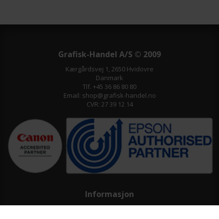
Grafisk-Handel A/S © 2009
Kærgårdsvej 1, 2650 Hvidovre
Danmark
Tlf. +45 36 86 80 80
Email: shop@grafisk-handel.no
CVR: 27 39 12 14
Informasjon
Kundeservice