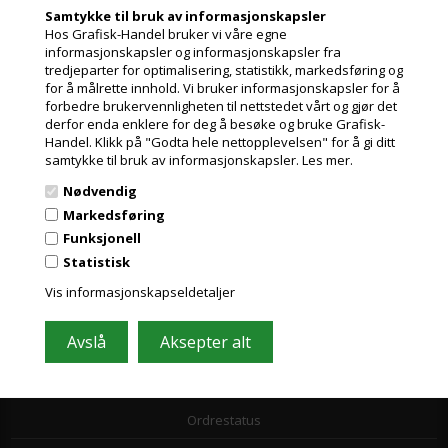
Samtykke til bruk av informasjonskapsler
Toll- og avgiftsregler
Hos Grafisk-Handel bruker vi våre egne
informasjonskapsler og informasjonskapsler fra
Leasing
tredjeparter for optimalisering, statistikk, markedsføring og
for å målrette innhold. Vi bruker informasjonskapsler for å
Papirformater og ICC profiler
forbedre brukervennligheten til nettstedet vårt og gjør det
derfor enda enklere for deg å besøke og bruke Grafisk-
GDPR
Handel. Klikk på "Godta hele nettopplevelsen" for å gi ditt
samtykke til bruk av informasjonskapsler.
Les mer.
Nyheder fra Grafisk-Handel
Nødvendig
Kjøpsvilkår
Markedsføring
Funksjonell
Leverandørliste
Statistisk
Miljøbidrag
Vis informasjonskapseldetaljer
Om os
Ordrestatus og support
Ordrestatus