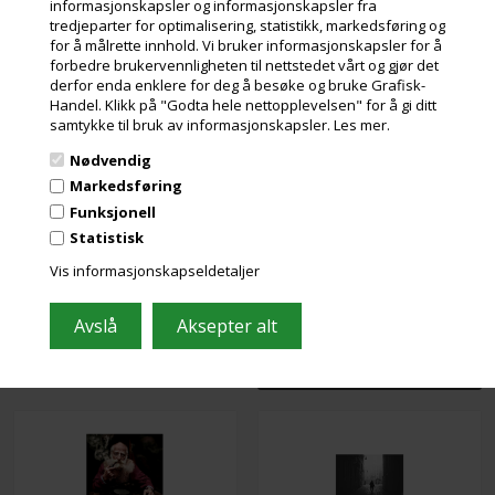
informasjonskapsler og informasjonskapsler fra
tredjeparter for optimalisering, statistikk, markedsføring og
for å målrette innhold. Vi bruker informasjonskapsler for å
forbedre brukervennligheten til nettstedet vårt og gjør det
derfor enda enklere for deg å besøke og bruke Grafisk-
Handel. Klikk på "Godta hele nettopplevelsen" for å gi ditt
samtykke til bruk av informasjonskapsler.
Les mer.
Photo Rag 500 g
Photo Rag Baryta
Nødvendig
Markedsføring
Funksjonell
Statistisk
Vis informasjonskapseldetaljer
Photo Rag Book & Album
Photo Rag Bright White
310 g