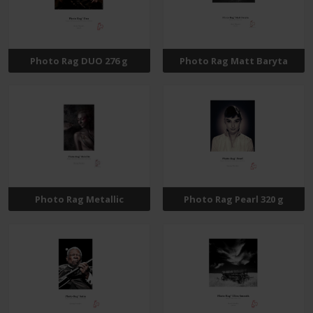
Photo Rag DUO 276 g
Photo Rag Matt Baryta
Photo Rag Metallic
Photo Rag Pearl 320 g