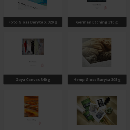
Foto Gloss Baryta X 320 g
German Etching 310 g
Goya Canvas 340 g
Hemp Gloss Baryta 305 g