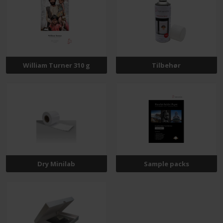
William Turner 310 g
Tilbehør
Dry Minilab
Sample packs