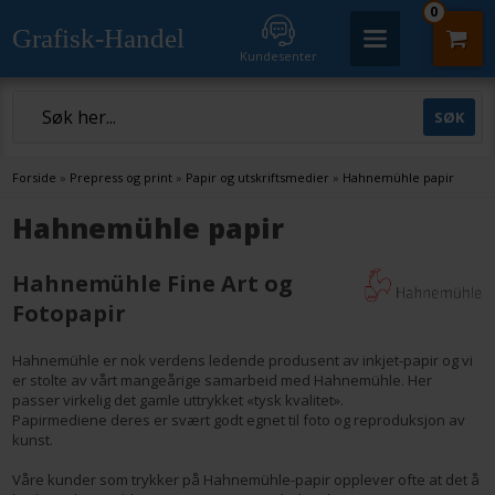
0
Grafisk-Handel
Kundesenter
Forside
»
Prepress og print
»
Papir og utskriftsmedier
»
Hahnemühle papir
Hahnemühle papir
Hahnemühle Fine Art og
Fotopapir
Hahnemühle er nok verdens ledende produsent av inkjet-papir og vi
er stolte av vårt mangeårige samarbeid med Hahnemühle. Her
passer virkelig det gamle uttrykket «tysk kvalitet».
Papirmediene deres er svært godt egnet til foto og reproduksjon av
kunst.
Våre kunder som trykker på Hahnemühle-papir opplever ofte at det å