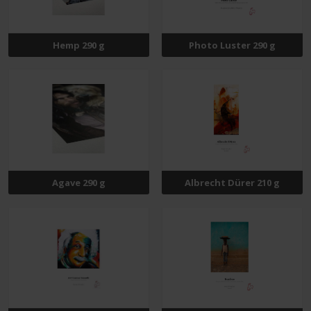
Hemp 290 g
Photo Luster 290 g
Agave 290 g
Albrecht Dürer 210 g