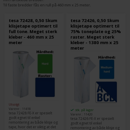
Til faste bredder fås en rull på 460 mm x 25 meter.
tesa 72428, 0,50 Skum
tesa 72426, 0,50 Skum
klisjetape optimert til
klisjetape optimert til
full tone. Meget sterk
75% toneplate og 25%
kleber - 460 mm x 25
raster. Meget sterk
meter
kleber - 1380 mm x 25
meter
Utsolgt
Varenr.: 11418
stk. på lager
tesa 72428 FE-X er spesielt
Varenr.: 11420
godt egnet til enkel
tesa 72426 FE-X er spesielt
remontering av både klisje og
godt egnet til enkel
tape, hvor det er viktig at det
remontering av både klisje og