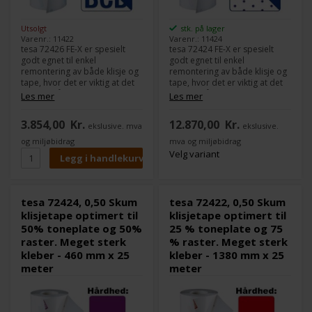
Utsolgt
stk. på lager
Varenr.: 11422
Varenr.: 11424
tesa 72426 FE-X er spesielt
tesa 72424 FE-X er spesielt
godt egnet til enkel
godt egnet til enkel
remontering av både klisje og
remontering av både klisje og
tape, hvor det er viktig at det
tape, hvor det er viktig at det
er enkelt å montere og
er enkelt å montere og
Les mer
Les mer
demontere.
demontere.
Sammenlignet med tesa
Sammenlignet med tesa
3.854,00
Kr.
12.870,00
Kr.
ekslusive. mva
ekslusive.
Softprint FE, er limet til
Softprint FE, er limet til
sylindersiden dobbelt så
sylindersiden dobbelt så
og miljøbidrag
mva og miljøbidrag
kraftig i denne tesa Softprint
kraftig i denne tesa Softprint
Velg variant
FE-X-serien.
FE-X-serien.
Dette er den blå utgaven som
Dette er den fiolette utgaven
er optimert for trykk med 75
som er optimert for trykk med
tesa 72424, 0,50 Skum
tesa 72422, 0,50 Skum
% toneplate og 25 % raster.
50 % toneplate og 50 %
klisjetape optimert til
klisjetape optimert til
raster.
50% toneplate og 50%
25 % toneplate og 75
Dette er det man kaller en
raster. Meget sterk
% raster. Meget sterk
loggrull, som du kan få skåret
kleber - 460 mm x 25
kleber - 1380 mm x 25
til nøyaktig de målene du skal
meter
meter
bruke i maskinen din.
Så de 1380 mm kan skjæres ut
til f.eks. 4 ruller á 345 mm x 25
meter.