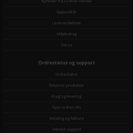
Nyheder fra Grafisk-Handel
Kjøpsvilkår
Leverandørliste
Miljøbidrag
Om os
Ordrestatus og support
Ordrestatus
Returner produkter
Fragt og levering
Spor ordren din
Betaling og faktura
Teknisk support