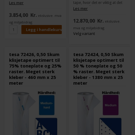
er enkelt å montere og
Les mer
tape, hvor det er viktig at det
demontere.
er enkelt å montere og
Les mer
Sammenlignet med tesa
demontere.
3.854,00
Kr.
ekslusive. mva
Softprint FE, er limet til
Sammenlignet med tesa
12.870,00
Kr.
sylindersiden dobbelt så
ekslusive.
Softprint FE, er limet til
og miljøbidrag
kraftig i denne tesa Softprint
sylindersiden dobbelt så
mva og miljøbidrag
FE-X-serien.
kraftig i denne tesa Softprint
Velg variant
FE-X-serien.
Dette er den grønne utgaven
som er optimert til fulltone-
Dette er den blå utgaven som
trykk.
er optimert for trykk med 75
tesa 72426, 0,50 Skum
tesa 72424, 0,50 Skum
% toneplate og 25 % raster.
klisjetape optimert til
klisjetape optimert til
75% toneplate og 25%
50 % toneplate og 50
Dette er det man kaller en
loggrull, som du kan få skåret
raster. Meget sterk
% raster. Meget sterk
til nøyaktig de målene du skal
kleber - 460 mm x 25
kleber - 1380 mm x 25
bruke i maskinen din.
meter
meter
Så de 1380 mm kan skjæres ut
til f.eks. 4 ruller á 345 mm x 25
meter.
Skjæring er uten ekstra
omkostninger, men
leveringstiden er ca. 14 dager.