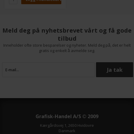
FE-X-serien.
Dette er den røde utgaven
som er optimert for trykk med
25% toneplate og 75% raster.
Meld deg på nyhetsbrevet vårt og få gode
tilbud
Inneholder ofte store besparelser og nyheter. Meld deg på, det er helt
gratis og enkelt å avmelde seg.
Grafisk-Handel A/S © 2009
Kærgårdsvej 1, 2650 Hvidovre
Danmark