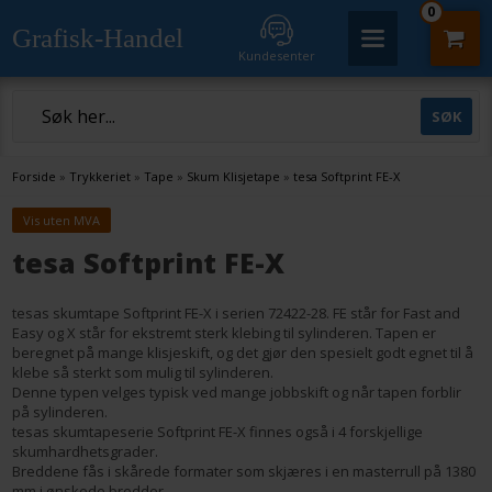
0
Grafisk-Handel
Kundesenter
Forside
»
Trykkeriet
»
Tape
»
Skum Klisjetape
»
tesa Softprint FE-X
Vis uten MVA
tesa Softprint FE-X
tesas skumtape Softprint FE-X i serien 72422-28. FE står for Fast and
Easy og X står for ekstremt sterk klebing til sylinderen. Tapen er
beregnet på mange klisjeskift, og det gjør den spesielt godt egnet til å
klebe så sterkt som mulig til sylinderen.
Denne typen velges typisk ved mange jobbskift og når tapen forblir
på sylinderen.
tesas skumtapeserie Softprint FE-X finnes også i 4 forskjellige
skumhardhetsgrader.
Breddene fås i skårede formater som skjæres i en masterrull på 1380
mm i ønskede bredder.