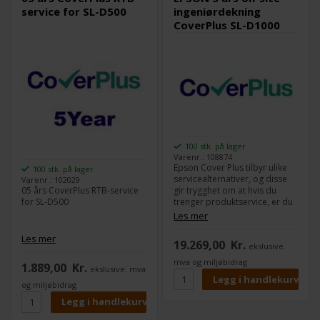
service for SL-D500
ingeniørdekning
CoverPlus SL-D1000
100 stk. på lager
Varenr.: 108874
Epson Cover Plus tilbyr ulike
100 stk. på lager
servicealternativer, og disse
Varenr.: 102029
05 års CoverPlus RTB-service
gir trygghet om at hvis du
for SL-D500
trenger produktservice, er du
dekket av Epsons høyt
Les mer
prioriterte støtte-,
reparasjons- eller
Les mer
19.269,00
Kr.
ekslusive.
erstatningsprogram.
mva og miljøbidrag
1.889,00
Kr.
ekslusive. mva
og miljøbidrag