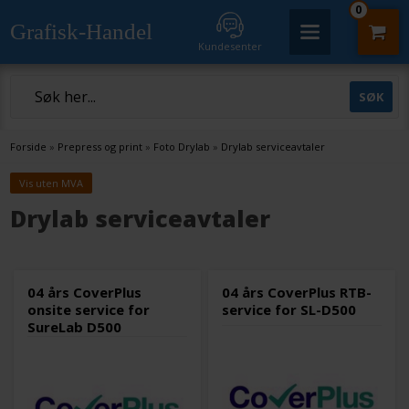
0
Grafisk-Handel
Kundesenter
Forside
»
Prepress og print
»
Foto Drylab
»
Drylab serviceavtaler
Vis uten MVA
Drylab serviceavtaler
04 års CoverPlus
04 års CoverPlus RTB-
onsite service for
service for SL-D500
SureLab D500