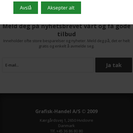
Meld deg på nyhetsbrevet vårt og få gode
tilbud
Inneholder ofte store besparelser og nyheter. Meld deg på, det er helt
gratis og enkelt å avmelde seg.
Grafisk-Handel A/S © 2009
Kærgårdsvej 1, 2650 Hvidovre
Danmark
Tlf. +45 36 86 80 80