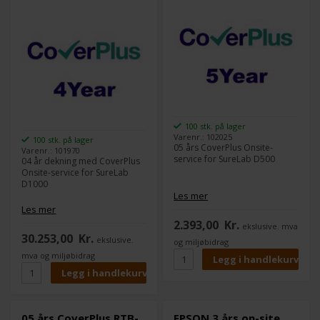
100 stk. på lager
Varenr.: 102025
100 stk. på lager
05 års CoverPlus Onsite-
Varenr.: 101970
service for SureLab D500
04 år dekning med CoverPlus
Onsite-service for SureLab
D1000
Les mer
Les mer
2.393,00
Kr.
ekslusive. mva
30.253,00
Kr.
ekslusive.
og miljøbidrag
mva og miljøbidrag
05 års CoverPlus RTB-
EPSON 3 års on-site