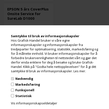
EPSON 5 års CoverPlus
Onsite Service for
SureLab D1000
Samtykke til bruk av informasjonskapsler
Hos Grafisk-Handel bruker vi våre egne
informasjonskapsler og informasjonskapsler fra
tredjeparter for optimalisering, statistikk, markedsføring og
for å målrette innhold. Vi bruker informasjonskapsler for å
forbedre brukervennligheten til nettstedet vårt og gjør det
100 stk. på lager
derfor enda enklere for deg å besøke og bruke Grafisk-
Varenr.: 108845
Handel. Klikk på "Godta hele nettopplevelsen" for å gi ditt
EPSON 5 års CoverPlus Onsite
samtykke til bruk av informasjonskapsler.
Les mer.
service for SureLab D1000
Nødvendig
Les mer
Markedsføring
Funksjonell
42.354,00
Kr.
ekslusive.
Statistisk
mva og miljøbidrag
Vis informasjonskapseldetaljer