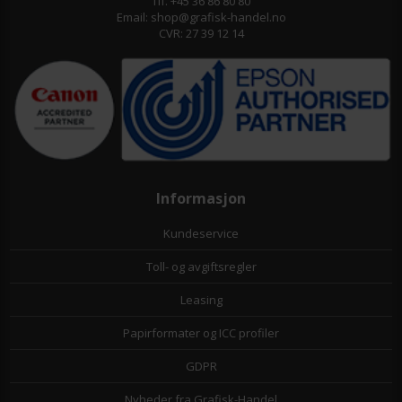
Tlf. +45 36 86 80 80
Email: shop@grafisk-handel.no
CVR: 27 39 12 14
Informasjon
Kundeservice
Toll- og avgiftsregler
Leasing
Papirformater og ICC profiler
GDPR
Nyheder fra Grafisk-Handel