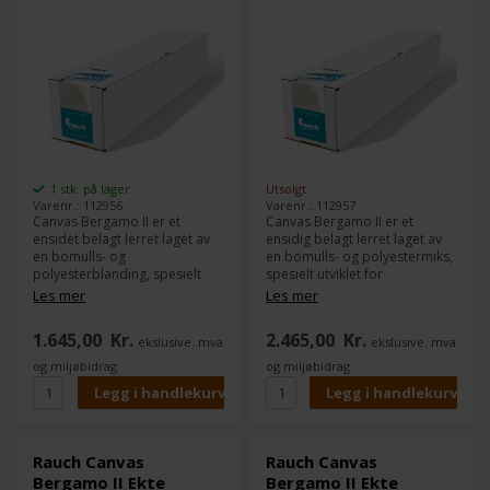
1 stk. på lager
Utsolgt
Varenr.: 112956
Varenr.: 112957
Canvas Bergamo II er et
Canvas Bergamo II er et
ensidet belagt lerret laget av
ensidig belagt lerret laget av
en bomulls- og
en bomulls- og polyestermiks,
polyesterblanding, spesielt
spesielt utviklet for
utviklet for fargeintensive
fargeintensive grafikk- og
Les mer
Les mer
grafikk- og kunstapplikasjoner
kunstapplikasjoner på alle
på alle vanlige inkjet-
vanlige inkjetplottere. Det
1.645,00
Kr.
2.465,00
Kr.
ekslusive. mva
ekslusive. mva
plottemaskiner. Det egner seg
egner seg perfekt til
perfekt til
bildepresentasjoner,
og miljøbidrag
og miljøbidrag
bildepresentasjoner,
kunsttrykk og
kunsttrykk og
fotoreproduksjoner.
fotoreproduksjoner.
Rauch Canvas
Rauch Canvas
Bergamo II Ekte
Bergamo II Ekte