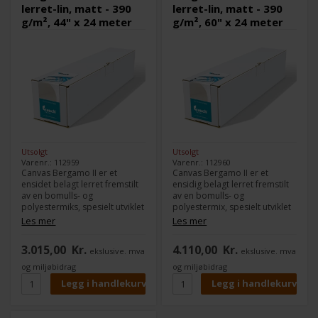
lerret-lin, matt - 390
lerret-lin, matt - 390
g/m², 44" x 24 meter
g/m², 60" x 24 meter
Utsolgt
Utsolgt
Varenr.: 112959
Varenr.: 112960
Canvas Bergamo II er et
Canvas Bergamo II er et
ensidet belagt lerret fremstilt
ensidig belagt lerret fremstilt
av en bomulls- og
av en bomulls- og
polyestermiks, spesielt utviklet
polyestermix, spesielt utviklet
for fargeintensive grafikk- og
for fargeintensive grafikk- og
Les mer
Les mer
kunstapplikasjoner på alle
kunstapplikasjoner på alle
vanlige inkjetplottere. Det
vanlige inkjetplottere. Det
3.015,00
Kr.
4.110,00
Kr.
ekslusive. mva
ekslusive. mva
egner seg perfekt til
egner seg perfekt til
bildepresentasjoner,
bildepresentasjoner,
og miljøbidrag
og miljøbidrag
kunsttrykk og
kunsttrykk og
fotoreproduksjoner.
fotoreproduksjoner.