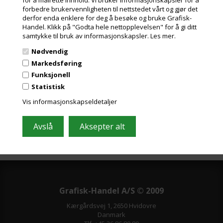
forbedre brukervennligheten til nettstedet vårt og gjør det
derfor enda enklere for deg å besøke og bruke Grafisk-
Handel. Klikk på "Godta hele nettopplevelsen" for å gi ditt
samtykke til bruk av informasjonskapsler.
Les mer.
Meld deg på nyhetsbrevet vårt og få gode
Nødvendig
tilbud
Markedsføring
Inneholder ofte store besparelser og nyheter. Meld deg på, det er helt
Funksjonell
gratis og enkelt å avmelde seg.
Statistisk
Vis informasjonskapseldetaljer
Grafisk-Handel A/S © 2009
Kærgårdsvej 1, 2650 Hvidovre
Danmark