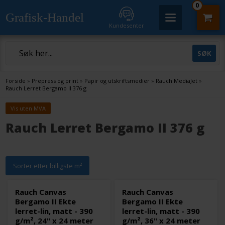
0
Grafisk-Handel
Kundesenter
Forside
»
Prepress og print
»
Papir og utskriftsmedier
»
Rauch MediaJet
»
Rauch Lerret Bergamo II 376 g
Vis uten MVA
Rauch Lerret Bergamo II 376 g
Sorter etter billigste m²
Rauch Canvas
Rauch Canvas
Bergamo II Ekte
Bergamo II Ekte
lerret-lin, matt - 390
lerret-lin, matt - 390
g/m², 24" x 24 meter
g/m², 36" x 24 meter