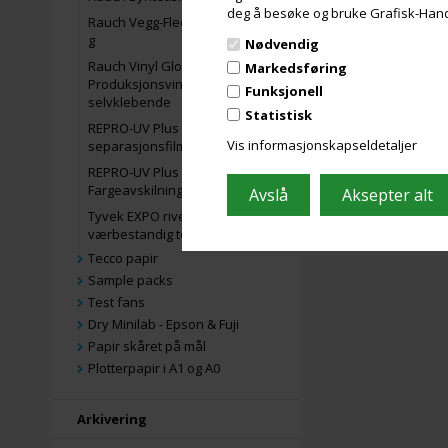
deg å besøke og bruke Grafisk-Handel
Rauch Vegg-Fleece Deco 200
g
Nødvendig
Rauch Vinyl Gloss PRO 280
Markedsføring
Produksjonsvinylfilm,
Funksjonell
selvklebende
Statistisk
REPRO-UV Plus Inkjet farge
Vis informasjonskapseldetaljer
separasjonsfilm
REPRO-UV Plus XL Inkjet
Fargeavskilningsfilm
Tyvek EXPO rivesterk og
værbestandig teksturbanner
Tecco papir
Sample packs
Test fans
Dry Minilab - Epson & Fuji
Papir skåret på mål
Plotterpapir i A1 og A0
Arkivering