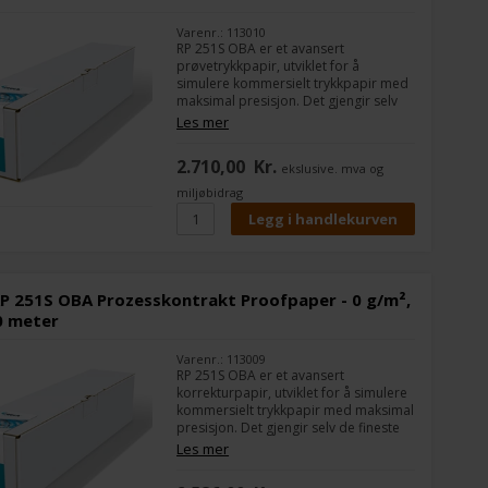
Varenr.: 113010
RP 251S OBA er et avansert
prøvetrykkpapir, utviklet for å
simulere kommersielt trykkpapir med
maksimal presisjon. Det gjengir selv
de fineste skyggforløp og detaljer i
Les mer
prepress-fasen og er ideelt for
profesjonelle kontraktprøver.
2.710,00
Kr.
ekslusive. mva og
miljøbidrag
P 251S OBA Prozesskontrakt Proofpaper - 0 g/m²,
0 meter
Varenr.: 113009
RP 251S OBA er et avansert
korrekturpapir, utviklet for å simulere
kommersielt trykkpapir med maksimal
presisjon. Det gjengir selv de fineste
skyggeforløp og detaljer i prepress-
Les mer
fasen og er ideelt for profesjonelle
kontraktkorrekturer.