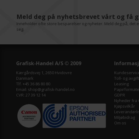
Meld deg på nyhetsbrevet vårt og få g
Inneholder ofte store besparelser og nyheter. Meld deg på, det er
seg.
Grafisk-Handel A/S © 2009
Informas
Kærgårdsvej 1, 2650 Hvidovre
Kundeservic
Danmark
Toll- og avgif
Tlf. +45 36 86 80 80
Leasing
Email: shop@grafisk-handel.no
Papirformater
CVR: 27 39 12 14
GDPR
Nyheder fra 
Kjøpsvilkår
Leverandørli
Miljøbidrag
Om os