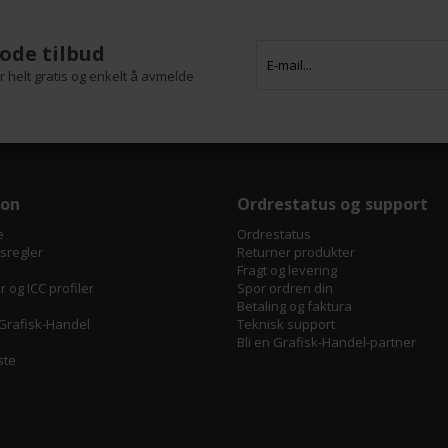
ode tilbud
 helt gratis og enkelt å avmelde
jon
Ordrestatus og support
e
Ordrestatus
tsregler
Returner produkter
Fragt og levering
 og ICC profiler
Spor ordren din
Betaling og faktura
Grafisk-Handel
Teknisk support
Bli en Grafisk-Handel-partner
ste