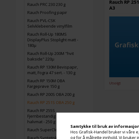
Rauch RP 25
Rauch PRC 230 230 g
A3
Rauch Proofing papir
Rauch PVL-CSK
Selvklebeende vinylfilm
Rauch Roll-Up 180MS
DisplayPlus Stoplight matt -
180µ
Rauch Roll-Up 200M "hvit
bakside" 220µ
Rauch RP 130M Bevispapir,
matt, Fogra 47 sert. - 130 g
Rauch RP 150M OBA
Utsolgt
Fargeprøve 150 g
Rauch RP 200S OBA 200 g
Rauch RP 251S OBA 250 g
Rauch RP 255S
Fjernbestandig papir,
halvmat - 250 g
Samtykke til bruk av informasjo
Rauch SuperClear RS 115µ
Hos Grafisk-Handel bruker vi våre eg
og for å målrette innhold. Vi bruker
Rauch Syntetisk Papir 180µ