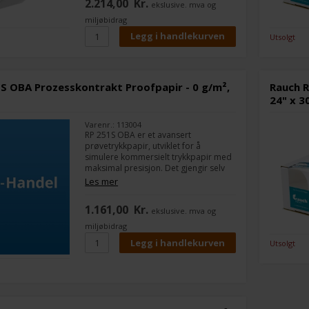
2.214,00
Kr.
ekslusive. mva og
miljøbidrag
Utsolgt
S OBA Prozesskontrakt Proofpapir - 0 g/m²,
Rauch R
24" x 3
Varenr.: 113004
RP 251S OBA er et avansert
prøvetrykkpapir, utviklet for å
simulere kommersielt trykkpapir med
maksimal presisjon. Det gjengir selv
de fineste skyggeforløp og detaljer i
Les mer
prepress-fasen og er ideelt for
profesjonelle kontraktprøver.
1.161,00
Kr.
ekslusive. mva og
miljøbidrag
Utsolgt