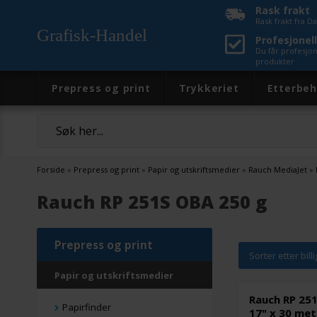
Rask frakt
Rask frakt fra 
Grafisk-Handel
Profesjonell
Du får profesjo
produkter
Prepress og print
Trykkeriet
Etterbeh
Forside
»
Prepress og print
»
Papir og utskriftsmedier
»
Rauch MediaJet
»
Rauch RP 251S OBA 250 g
Prepress og print
Sorter etter bill
Papir og utskriftsmedier
Rauch RP 251
Papirfinder
17" x 30 met