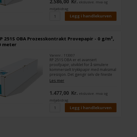
2.586,00
Kr.
ekslusive. mva og
miljøbidrag
P 251S OBA Prozesskontrakt Provepapir - 0 g/m²,
0 meter
Varenr.: 113007
RP 251S OBA er et avansert
proofpapir, utviklet for å simulere
kommersielt trykkpapir med maksimal
presisjon. Det gjengir selv de fineste
skyggeforløp og detaljer i prepress-
Les mer
fasen og er ideelt for profesjonelle
kontraktproofs.
1.477,00
Kr.
ekslusive. mva og
miljøbidrag