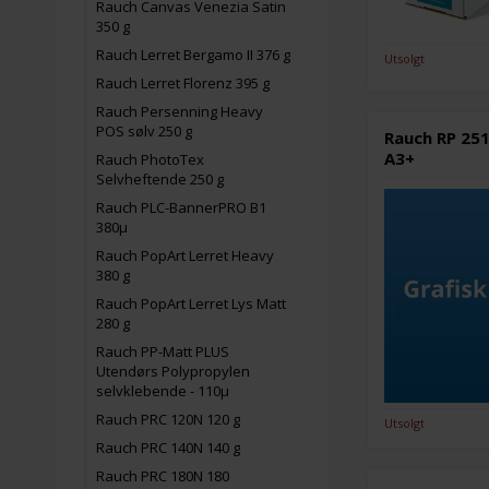
Rauch Canvas Venezia Satin
350 g
Rauch Lerret Bergamo II 376 g
Utsolgt
Rauch Lerret Florenz 395 g
Rauch Persenning Heavy
POS sølv 250 g
Rauch RP 251
A3+
Rauch PhotoTex
Selvheftende 250 g
Rauch PLC-BannerPRO B1
380µ
Rauch PopArt Lerret Heavy
380 g
Rauch PopArt Lerret Lys Matt
280 g
Rauch PP-Matt PLUS
Utendørs Polypropylen
selvklebende - 110µ
Rauch PRC 120N 120 g
Utsolgt
Rauch PRC 140N 140 g
Rauch PRC 180N 180