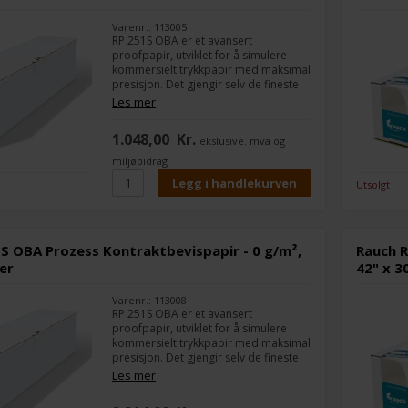
Varenr.: 113005
RP 251S OBA er et avansert
proofpapir, utviklet for å simulere
kommersielt trykkpapir med maksimal
presisjon. Det gjengir selv de fineste
skyggeforløp og detaljer i prepress-
Les mer
fasen og er ideelt for profesjonelle
kontraktproofs.
1.048,00
Kr.
ekslusive. mva og
miljøbidrag
Utsolgt
S OBA Prozess Kontraktbevispapir - 0 g/m²,
Rauch R
er
42" x 3
Varenr.: 113008
RP 251S OBA er et avansert
proofpapir, utviklet for å simulere
kommersielt trykkpapir med maksimal
presisjon. Det gjengir selv de fineste
skyggeforløp og detaljer i prepress-
Les mer
fasen og er ideelt for profesjonelle
kontraktproofs.