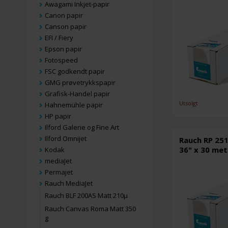
Awagami Inkjet-papir
Canon papir
Canson papir
EFI / Fiery
Epson papir
Fotospeed
FSC godkendt papir
GMG prøvetrykkspapir
Grafisk-Handel papir
Utsolgt
Hahnemühle papir
HP papir
Ilford Galerie og Fine Art
Ilford Omnijet
Rauch RP 251
36" x 30 met
Kodak
mediaJet
Permajet
Rauch MediaJet
Rauch BLF 200AS Matt 210µ
Rauch Canvas Roma Matt 350
g