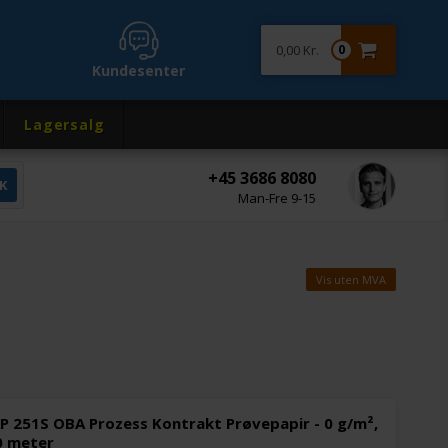
0,00 Kr.
0
Kundesenter
Lagersalg
+45 3686 8080
Man-Fre 9-15
Vis uten MVA
P 251S OBA Prozess Kontrakt Prøvepapir - 0 g/m²,
0 meter