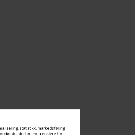
alisering, statistikk, markedsføring
og gjør det derfor enda enklere for