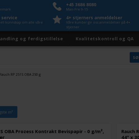
+45 3686 8080
Danmark
Man-Fre 9-15
 service
4+ stjerners anmeldelser
nell kunnskap om alle våre
Våre kunder gir oss anmeldelser på 4+
stjerner
andling og ferdigstillelse
Kvalitetskontroll og QA
Rauch RP 251S OBA 250 g
igste m²
S OBA Prozess Kontrakt Bevispapir - 0 g/m²,
Rauch R
er
44" x 3