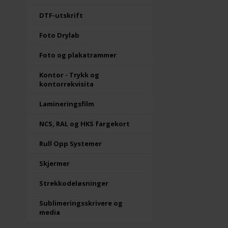
DTF-utskrift
Foto Drylab
Foto og plakatrammer
Kontor - Trykk og
kontorrekvisita
Lamineringsfilm
NCS, RAL og HKS fargekort
Rull Opp Systemer
Skjermer
Strekkodeløsninger
Sublimeringsskrivere og
media