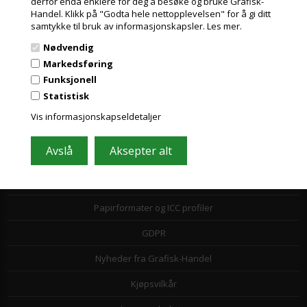
derfor enda enklere for deg å besøke og bruke Grafisk-
Handel. Klikk på "Godta hele nettopplevelsen" for å gi ditt
samtykke til bruk av informasjonskapsler.
Les mer.
Nødvendig
Markedsføring
Funksjonell
Statistisk
Informasjon
Vis informasjonskapseldetaljer
Kundeservice
Toll- og avgiftsregler
Leasing
Papirformater og ICC profiler
GDPR
Nyheder fra Grafisk-Handel
Kjøpsvilkår