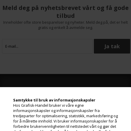
Meld deg på nyhetsbrevet vårt og få gode
tilbud
Inneholder ofte store besparelser og nyheter. Meld deg på, det er helt
gratis og enkelt å avmelde seg.
Grafisk-Handel A/S © 2009
Samtykke til bruk av informasjonskapsler
Kærgårdsvej 1, 2650 Hvidovre
Hos Grafisk-Handel bruker vi våre egne
Danmark
informasjonskapsler og informasjonskapsler fra
Tlf. +45 36 86 80 80
tredjeparter for optimalisering, statistikk, markedsføring og
Email: shop@grafisk-handel.no
for å målrette innhold. Vi bruker informasjonskapsler for å
CVR: 27 39 12 14
forbedre brukervennligheten til nettstedet vårt og gjør det