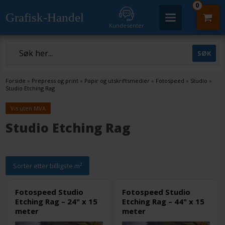
0
Grafisk-Handel
Kundesenter
Forside
»
Prepress og print
»
Papir og utskriftsmedier
»
Fotospeed
»
Studio
»
Studio Etching Rag
Vis uten MVA
Studio Etching Rag
Sorter etter billigste m²
Fotospeed Studio
Fotospeed Studio
Etching Rag – 24" x 15
Etching Rag – 44" x 15
meter
meter