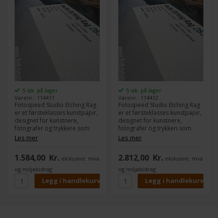
5 stk. på lager
5 stk. på lager
Varenr.: 114411
Varenr.: 114412
Fotospeed Studio Etching Rag
Fotospeed Studio Etching Rag
er et førsteklasses kunstpapir,
er et førsteklasses kunstpapir,
designet for kunstnere,
designet for kunstnere,
fotografer og trykkere som
fotografer og trykkeri som
ønsker eksepsjonell
ønsker eksepsjonell
Les mer
Les mer
detaljgrad og dybde i sine
detaljgrad og dybde i sine
trykk. Med sin myke, lett
trykk. Med sin myke, lett
1.584,00
Kr.
2.812,00
Kr.
ekslusive. mva
ekslusive. mva
kornete overflate, fremhever
kornete overflate, fremhever
papiret vakkert både farge- og
papiret både farge- og
og miljøbidrag
og miljøbidrag
svart/hvitt-bilder, og tilfører en
sort/hvitt-bilder på en vakker
diskré tekstur som
måte og tilfører en diskret
komplementerer kunstneriske
tekstur som komplementerer
uttrykk.
kunstneriske uttrykk.