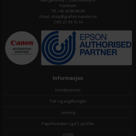
Kærgårdsvej 1, 2650 Hvidovre
Danmark
Tlf. +45 36 86 80 80
Email: shop@grafisk-handel.no
CVR: 27 39 12 14
Informasjon
Kundeservice
Toll- og avgiftsregler
Leasing
Papirformater og ICC profiler
GDPR