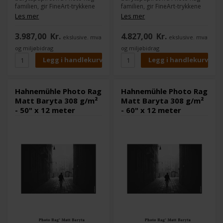
familien, gir FineArt-trykkene
familien, gir FineArt-trykkene
en helt unik karakter og
en helt unik karakter og
Les mer
Les mer
kunstnerisk tone.
kunstnerisk tone.
Det hvite bomullspapiret
Det hvite bomullspapiret
3.987,00
Kr.
4.827,00
Kr.
ekslusive. mva
ekslusive. mva
inneholder ingen optiske
inneholder ingen optiske
blekemidler og har en veldig
blekemidler og har en veldig
og miljøbidrag
og miljøbidrag
fin, diskret overflate.
fin, diskret overflate.
Kombinert med det matte
Kombinert med det matte
førsteklasses blekkbelegget
førsteklasses blekkbelegget
garanterer det utmerkede
garanterer det utmerkede
utskriftsresultater med
utskriftsresultater med
Hahnemühle Photo Rag
Hahnemühle Photo Rag
imponerende gjengivelse av
imponerende gjengivelse av
Matt Baryta 308 g/m²
Matt Baryta 308 g/m²
livlige farger, detaljer og dype
livlige farger, detaljer og dype
- 50" x 12 meter
- 60" x 12 meter
svarte farger.
svarte farger.