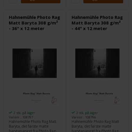
førsteklasses blekkbelegget
førsteklasses blekkbelegget
garanterer det utmerkede
garanterer det utmerkede
utskriftsresultater med
utskriftsresultater med
Hahnemühle Photo Rag
Hahnemühle Photo Rag
imponerende gjengivelse av
imponerende gjengivelse av
Matt Baryta 308 g/m²
Matt Baryta 308 g/m²
livlige farger, detaljer og dype
livlige farger, detaljer og dype
- 36" x 12 meter
- 44" x 12 meter
svarte farger.
svarte farger.
2 stk. på lager
2 stk. på lager
Varenr.: 108797
Varenr.: 108796
Hahnemühle Photo Rag Matt
Hahnemühle Photo Rag Matt
Baryta, det første matte
Baryta, det første matte
barytapapiret fra Photo Rag-
barytapapiret fra Photo Rag-