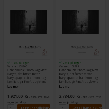
1 stk. på lager
2 stk. på lager
Varenr.: 108800
Varenr.: 108798
Hahnemühle Photo Rag Matt
Hahnemühle Photo Rag Matt
Baryta, det første matte
Baryta, det første matte
barytapapiret fra Photo Rag-
barytapapiret fra Photo Rag-
familien, gir FineArt-trykkene
familien, gir FineArt-trykkene
en helt unik karakter og
en helt unik karakter og
Les mer
Les mer
kunstnerisk tone.
kunstnerisk tone.
Det hvite bomullspapiret
Det hvite bomullspapiret
1.921,00
Kr.
2.784,00
Kr.
ekslusive. mva
ekslusive. mva
inneholder ingen optiske
inneholder ingen optiske
blekemidler og har en veldig
blekemidler og har en veldig
og miljøbidrag
og miljøbidrag
fin, diskret overflate.
fin, diskret overflate.
Kombinert med det matte
Kombinert med det matte