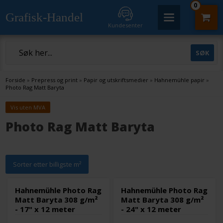
0
Grafisk-Handel
Kundesenter
Forside
»
Prepress og print
»
Papir og utskriftsmedier
»
Hahnemühle papir
»
Photo Rag Matt Baryta
Vis uten MVA
Photo Rag Matt Baryta
Sorter etter billigste m²
Hahnemühle Photo Rag
Hahnemühle Photo Rag
Matt Baryta 308 g/m²
Matt Baryta 308 g/m²
- 17" x 12 meter
- 24" x 12 meter