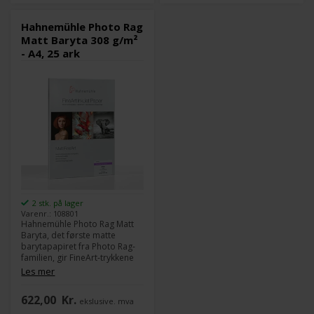
garanterer det utmerkede
garanterer det utmerkede
utskriftsresultater med
utskriftsresultater med
Hahnemühle Photo Rag
imponerende gjengivelse av
imponerende gjengivelse av
Matt Baryta 308 g/m²
livlige farger, detaljer og dype
livlige farger, detaljer og dype
- A4, 25 ark
svarte farger.
svarte farger.
2 stk. på lager
Varenr.: 108801
Hahnemühle Photo Rag Matt
Baryta, det første matte
barytapapiret fra Photo Rag-
familien, gir FineArt-trykkene
en helt unik karakter og
Les mer
kunstnerisk tone.
Det hvite bomullspapiret
622,00
Kr.
ekslusive. mva
inneholder ingen optiske
blekemidler og har en veldig