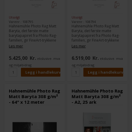
Utsolgt
Utsolgt
Varenr.: 108795
Varenr.: 108794
Hahnemühle Photo Rag Matt
Hahnemühle Photo Rag Matt
Baryta, det første matte
Baryta, det første matte
barytapapiret fra Photo Rag-
barytapapiret fra Photo Rag-
familien, gir FineArt-trykkene
familien, gir FineArt-trykkene
en helt unik karakter og
en helt unik karakter og
Les mer
Les mer
kunstnerisk tone.
kunstnerisk tone.
Det hvite bomullspapiret
Det hvite bomullspapiret
5.425,00
Kr.
6.519,00
Kr.
ekslusive. mva
ekslusive. mva
inneholder ingen optiske
inneholder ingen optiske
blekemidler og har en veldig
blekemidler og har en veldig
og miljøbidrag
og miljøbidrag
fin, diskret overflate.
fin, diskret overflate.
Kombinert med det matte
Kombinert med det matte
førsteklasses blekkbelegget
førsteklasses blekkbelegget
garanterer det utmerkede
garanterer det utmerkede
utskriftsresultater med
utskriftsresultater med
Hahnemühle Photo Rag
Hahnemühle Photo Rag
imponerende gjengivelse av
imponerende gjengivelse av
Matt Baryta 308 g/m²
Matt Baryta 308 g/m²
livlige farger, detaljer og dype
livlige farger, detaljer og dype
- 64" x 12 meter
- A2, 25 ark
svarte farger.
svarte farger.