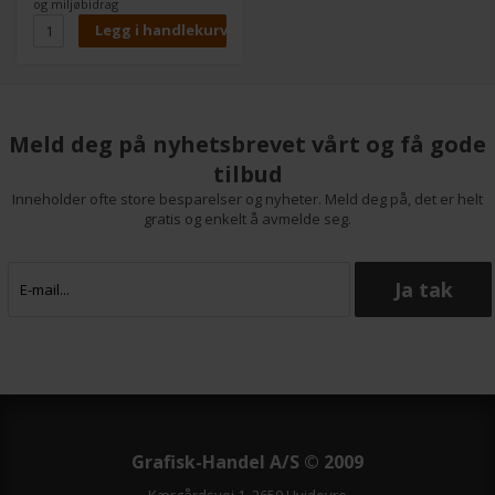
og miljøbidrag
fin, diskret overflate.
Kombinert med det matte
førsteklasses blekkbelegget
garanterer det utmerkede
utskriftsresultater med
imponerende gjengivelse av
livlige farger, detaljer og dype
Meld deg på nyhetsbrevet vårt og få gode
svarte farger.
tilbud
Inneholder ofte store besparelser og nyheter. Meld deg på, det er helt
gratis og enkelt å avmelde seg.
Grafisk-Handel A/S © 2009