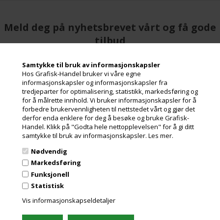
Meld deg på nyhetsbrevet vårt og få gode
tilbud
Inneholder ofte store besparelser og nyheter. Meld deg på, det er helt
gratis og enkelt å avmelde seg.
Samtykke til bruk av informasjonskapsler
Hos Grafisk-Handel bruker vi våre egne
informasjonskapsler og informasjonskapsler fra
tredjeparter for optimalisering, statistikk, markedsføring og
for å målrette innhold. Vi bruker informasjonskapsler for å
forbedre brukervennligheten til nettstedet vårt og gjør det
derfor enda enklere for deg å besøke og bruke Grafisk-
Handel. Klikk på "Godta hele nettopplevelsen" for å gi ditt
samtykke til bruk av informasjonskapsler.
Les mer.
Nødvendig
Markedsføring
Grafisk-Handel A/S © 2009
Funksjonell
Kærgårdsvej 1, 2650 Hvidovre
Statistisk
Danmark
Vis informasjonskapseldetaljer
Tlf. +45 36 86 80 80
Email: shop@grafisk-handel.no
CVR: 27 39 12 14