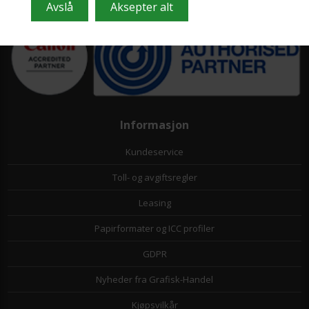
Informasjon
Kundeservice
Toll- og avgiftsregler
Leasing
Papirformater og ICC profiler
GDPR
Nyheder fra Grafisk-Handel
Kjøpsvilkår