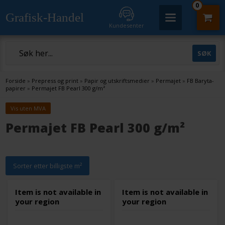
0
Grafisk-Handel
Kundesenter
Forside
»
Prepress og print
»
Papir og utskriftsmedier
»
Permajet
»
FB Baryta-
papirer
»
Permajet FB Pearl 300 g/m²
Vis uten MVA
Permajet FB Pearl 300 g/m²
Sorter etter billigste m²
Item is not available in
Item is not available in
your region
your region