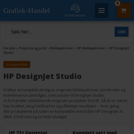
0
Grafisk-Handel
Kundesenter
Forside
»
Prepress og print
»
Blekkpatroner
»
HP Blekkpatroner
»
HP DesignJet
Studio
Vis uten MVA
HP DesignJet Studio
Vi tilbyr et komplett utvalg av originale blekkpatroner, printhoder og
maintenance cartridges, som passer til Designjet studio.
Vi forhandler utelukkende originale produkter fra HP, så du er sikret
høy kvalitet, lang holdbarhet og pålitelige resultater – hver gang.
Alle produktene på siden er kompatible med både HP DesignJet XL
3800. Scroll ned og se hele utvalget.
HP 731 DesignJet
Komplett sett med