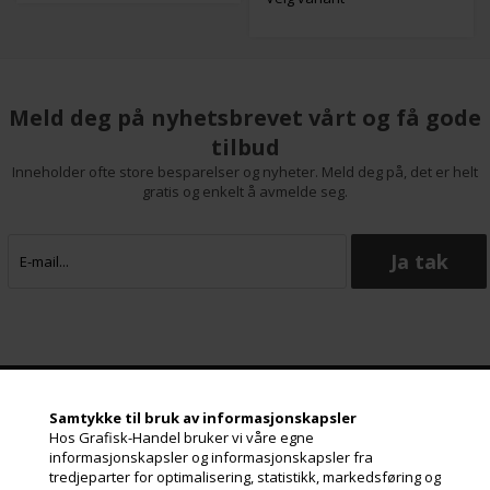
Meld deg på nyhetsbrevet vårt og få gode
tilbud
Inneholder ofte store besparelser og nyheter. Meld deg på, det er helt
gratis og enkelt å avmelde seg.
Samtykke til bruk av informasjonskapsler
Grafisk-Handel A/S © 2009
Hos Grafisk-Handel bruker vi våre egne
informasjonskapsler og informasjonskapsler fra
Kærgårdsvej 1, 2650 Hvidovre
tredjeparter for optimalisering, statistikk, markedsføring og
Danmark