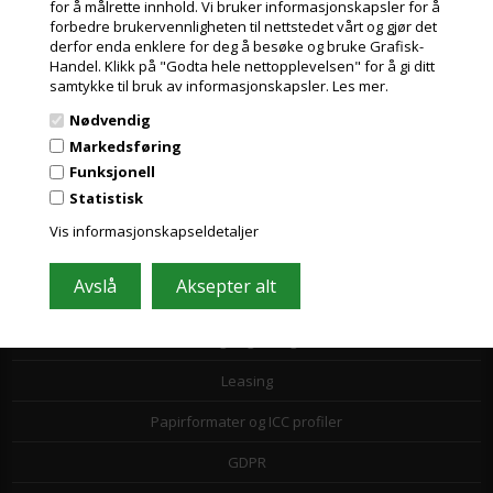
for å målrette innhold. Vi bruker informasjonskapsler for å
Tlf. +45 36 86 80 80
forbedre brukervennligheten til nettstedet vårt og gjør det
Email: shop@grafisk-handel.no
derfor enda enklere for deg å besøke og bruke Grafisk-
CVR: 27 39 12 14
Handel. Klikk på "Godta hele nettopplevelsen" for å gi ditt
samtykke til bruk av informasjonskapsler.
Les mer.
Nødvendig
Markedsføring
Funksjonell
Statistisk
Vis informasjonskapseldetaljer
Informasjon
Kundeservice
Toll- og avgiftsregler
Leasing
Papirformater og ICC profiler
GDPR