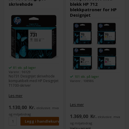
skrivehode
blekk HP 712
blekkpatroner for HP
Designjet
81 stk. på lager
Varenr.: 96129
No731 DesignJet skrivehode
101 stk. på lager
kompatibelt med HP DesignJet
Varenr.: 108986
T1700-skriver
Les mer
Les mer
1.130,00
Kr.
ekslusive. mva
og miljøbidrag
1.369,00
Kr.
ekslusive. mva
og miljøbidrag
Velg variant