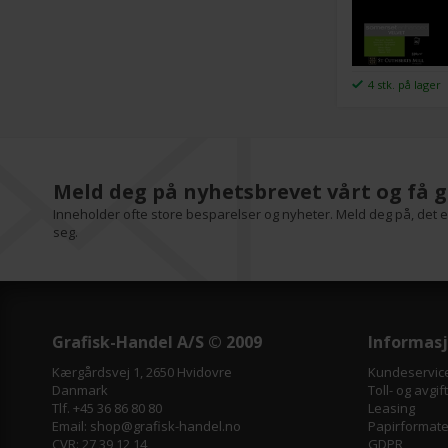
4 stk. på lager
Meld deg på nyhetsbrevet vårt og få g
Inneholder ofte store besparelser og nyheter. Meld deg på, det er
seg.
Grafisk-Handel A/S © 2009
Informas
Kærgårdsvej 1, 2650 Hvidovre
Kundeservic
Danmark
Toll- og avgif
Tlf. +45 36 86 80 80
Leasing
Email: shop@grafisk-handel.no
Papirformater
CVR: 27 39 12 14
GDPR