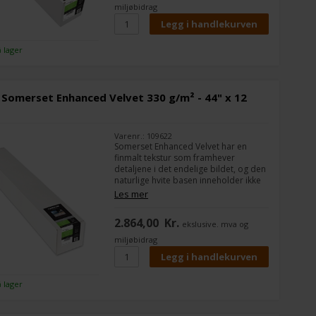
miljøbidrag
å lager
Somerset Enhanced Velvet 330 g/m² - 44" x 12
Varenr.: 109622
Somerset Enhanced Velvet har en
finmalt tekstur som framhever
detaljene i det endelige bildet, og den
naturlige hvite basen inneholder ikke
optiske lysskinnende midler, noe som
Les mer
gir liv og dybde til fargen, utmerket
kontrast og svært dype svartnyanser.
2.864,00
Kr.
ekslusive. mva og
miljøbidrag
å lager