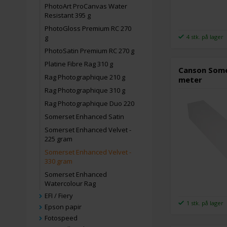
PhotoArt ProCanvas Water
Resistant 395 g
PhotoGloss Premium RC 270
4 stk. på lager
g
PhotoSatin Premium RC 270 g
Platine Fibre Rag 310 g
Canson Some
Rag Photographique 210 g
meter
Rag Photographique 310 g
Rag Photographique Duo 220
Somerset Enhanced Satin
Somerset Enhanced Velvet -
225 gram
Somerset Enhanced Velvet -
330 gram
Somerset Enhanced
Watercolour Rag
EFI / Fiery
1 stk. på lager
Epson papir
Fotospeed