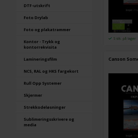
DTF-utskrift
Foto Drylab
Foto og plakatrammer
5 stk. på lager
Kontor - Trykk og
kontorrekvisita
Canson Somer
Lamineringsfilm
NCS, RAL og HKS fargekort
Rull Opp Systemer
Skjermer
Strekkodeløsninger
Sublimeringsskrivere og
media