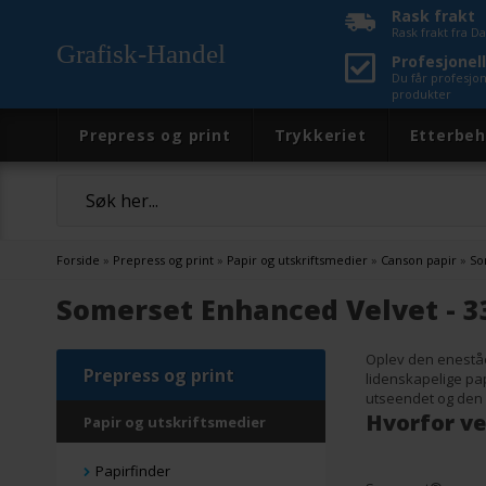
Rask frakt
Rask frakt fra 
Grafisk-Handel
Profesjonell
Du får profesjo
produkter
Prepress og print
Trykkeriet
Etterbeh
Forside
»
Prepress og print
»
Papir og utskriftsmedier
»
Canson papir
»
So
Somerset Enhanced Velvet - 
Oplev den eneståe
Prepress og print
lidenskapelige pap
utseendet og den 
Hvorfor ve
Papir og utskriftsmedier
Papirfinder