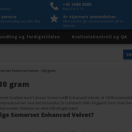
+45 3686 8080
Danmark
Man-Fre 9-15
 service
4+ stjerners anmeldelser
nell kunnskap om alle våre
Våre kunder gir oss anmeldelser på 4+
stjerner
andling og ferdigstillelse
Kvalitetskontroll og QA
merset Enhanced Velvet - 330 gram
330 gram
nde kvalitet med Canson Somerset® Enhanced Velvet, et 100% bomuldsbasert
irprodusenter ved det historiske St Cuthberts Mill i England, hvor man ben
luksuriøse følelsen av ekte håndlaget papir.
lge Somerset Enhanced Velvet?