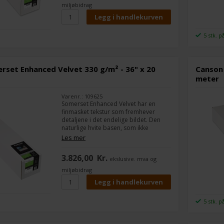
miljøbidrag
5 stk. p
rset Enhanced Velvet 330 g/m² - 36" x 20
Canson 
meter
Varenr.: 109625
Somerset Enhanced Velvet har en
finmasket tekstur som fremhever
detaljene i det endelige bildet. Den
naturlige hvite basen, som ikke
inneholder optiske lyselementer, gir
Les mer
liv og dybde til fargen, og gir utmerket
kontrast og dype svarte nyanser.
3.826,00
Kr.
ekslusive. mva og
miljøbidrag
5 stk. p