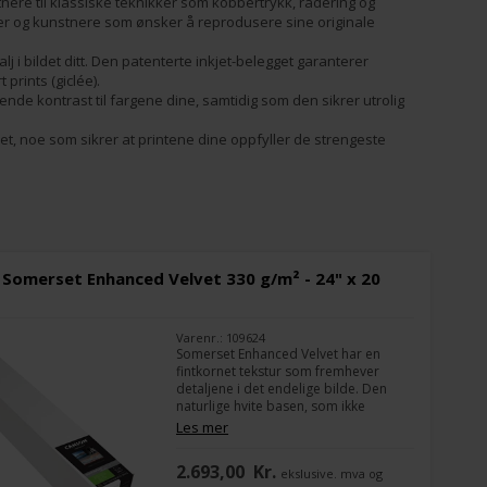
nere til klassiske teknikker som kobbertrykk, radering og
afer og kunstnere som ønsker å reprodusere sine originale
 i bildet ditt. Den patenterte inkjet-belegget garanterer
prints (giclée).
gende kontrast til fargene dine, samtidig som den sikrer utrolig
fret, noe som sikrer at printene dine oppfyller de strengeste
Somerset Enhanced Velvet 330 g/m² - 24" x 20
Varenr.: 109624
Somerset Enhanced Velvet har en
fintkornet tekstur som fremhever
detaljene i det endelige bilde. Den
naturlige hvite basen, som ikke
inneholder optiske lysende midler, gir
Les mer
liv og dybde til fargene, med utmerket
kontrast og veldig dype svarte
2.693,00
Kr.
ekslusive. mva og
nyanser.