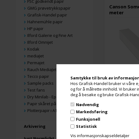
FSC godkendt papir
Canson Some
GMG prøvetrykkspapir
meter
Grafisk-Handel papir
Hahnemühle papir
HP papir
Ilford Galerie og Fine Art
Ilford Omnijet
Kodak
mediaJet
Permajet
Rauch MediaJet
Tecco papir
Samtykke til bruk av informasjo
Sample packs
Hos Grafisk-Handel bruker vi våre eg
7 stk. på lager
og for å målrette innhold. Vi bruker
Test fans
deg å besøke og bruke Grafisk-Handel
Dry Minilab - Epson & Fuji
Papir skåret på mål
Nødvendig
Canson Some
Plotterpapir i A1 og A0
Markedsføring
meter
Funksjonell
Arkivering
Statistisk
Vis informasjonskapseldetaljer
Just Normlicht