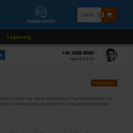
0,00 Kr.
0
Kundesenter
Lagersalg
+45 3686 8080
Man-Fre 9-15
Vis uten MVA
 (cotton rag) digitalt fine art papir. Papiret produseres av
ytter en tradisjonell sylinderform for å skape det autentiske