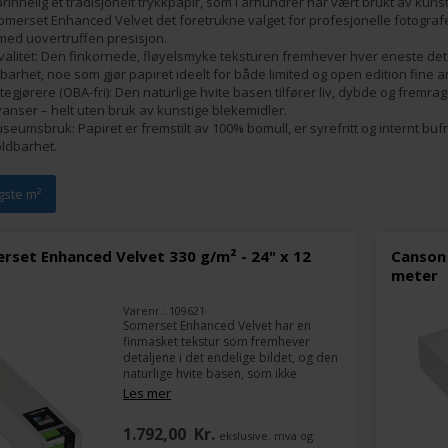
nnelig et tradisjonelt trykkpapir, som i århundrer har vært brukt av kunst
r Somerset Enhanced Velvet det foretrukne valget for profesjonelle fotogr
 med uovertruffen presisjon.
alitet: Den finkornede, fløyelsmyke teksturen fremhever hver eneste detalj
rhet, noe som gjør papiret ideelt for både limited og open edition fine art 
tegjørere (OBA-fri): Den naturlige hvite basen tilfører liv, dybde og fremra
yanser – helt uten bruk av kunstige blekemidler.
 Museumsbruk: Papiret er fremstilt av 100% bomull, er syrefritt og internt bu
oldbarhet.
igste m²
rset Enhanced Velvet 330 g/m² - 24" x 12
Canson 
meter
Varenr.: 109621
Somerset Enhanced Velvet har en
finmasket tekstur som fremhever
detaljene i det endelige bildet, og den
naturlige hvite basen, som ikke
inneholder optiske lysende midler, gir
Les mer
liv og dybde til fargen, utmerket
kontrast og dype svarte nyanser.
1.792,00
Kr.
ekslusive. mva og