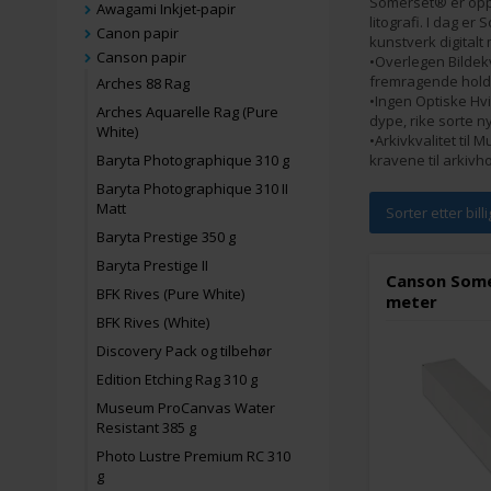
Somerset® er oppri
Awagami Inkjet-papir
litografi. I dag e
Canon papir
kunstverk digitalt
Canson papir
•Overlegen Bildekv
fremragende holdba
Arches 88 Rag
•Ingen Optiske Hvi
Arches Aquarelle Rag (Pure
dype, rike sorte n
White)
•Arkivkvalitet til
Baryta Photographique 310 g
kravene til arkivh
Baryta Photographique 310 II
Matt
Sorter etter bill
Baryta Prestige 350 g
Baryta Prestige II
Canson Some
BFK Rives (Pure White)
meter
BFK Rives (White)
Discovery Pack og tilbehør
Edition Etching Rag 310 g
Museum ProCanvas Water
Resistant 385 g
Photo Lustre Premium RC 310
g