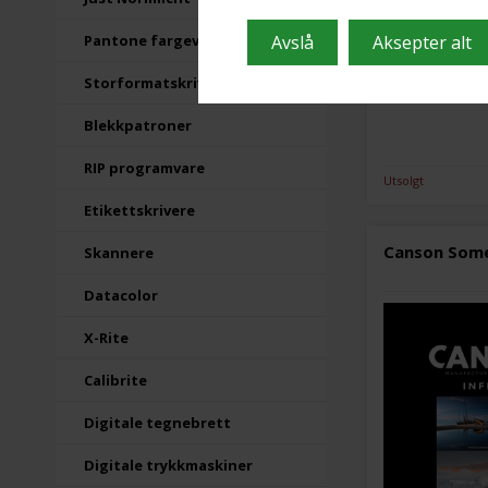
Pantone fargevifter
Storformatskrivere
Blekkpatroner
RIP programvare
Utsolgt
Etikettskrivere
Canson Somer
Skannere
Datacolor
X-Rite
Calibrite
Digitale tegnebrett
Digitale trykkmaskiner