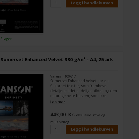
på lager
Somerset Enhanced Velvet 330 g/m² - A4, 25 ark
Varenr.: 109617
Somerset Enhanced Velvet har en
finkornet tekstur, som fremhever
detaljene i det endelige bildet, og den
naturlige hvite baseen, som ikke
inneholder optiske lysende midler,
Les mer
tilfører liv og dybde til fargen,
utmerket kontrast og veldig dype
443,00
Kr.
ekslusive. mva og
svarte nyanser.
miljøbidrag