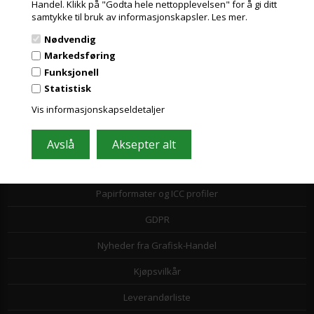
Handel. Klikk på "Godta hele nettopplevelsen" for å gi ditt
samtykke til bruk av informasjonskapsler.
Les mer.
Nødvendig
Markedsføring
Funksjonell
Informasjon
Statistisk
Vis informasjonskapseldetaljer
Kundeservice
Toll- og avgiftsregler
Leasing
Papirformater og ICC profiler
GDPR
Nyheder fra Grafisk-Handel
Kjøpsvilkår
Leverandørliste