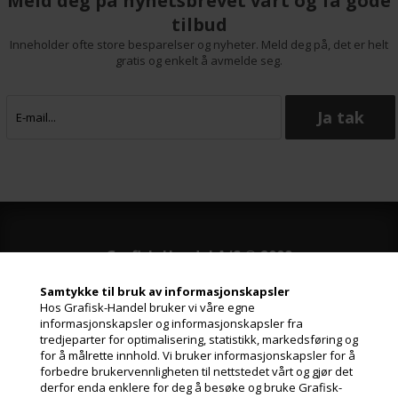
Meld deg på nyhetsbrevet vårt og få gode
tilbud
Inneholder ofte store besparelser og nyheter. Meld deg på, det er helt
gratis og enkelt å avmelde seg.
Grafisk-Handel A/S © 2009
Kærgårdsvej 1, 2650 Hvidovre
Samtykke til bruk av informasjonskapsler
Danmark
Hos Grafisk-Handel bruker vi våre egne
Tlf. +45 36 86 80 80
informasjonskapsler og informasjonskapsler fra
Email: shop@grafisk-handel.no
tredjeparter for optimalisering, statistikk, markedsføring og
CVR: 27 39 12 14
for å målrette innhold. Vi bruker informasjonskapsler for å
forbedre brukervennligheten til nettstedet vårt og gjør det
derfor enda enklere for deg å besøke og bruke Grafisk-