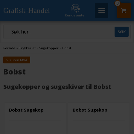
0
Grafisk-Handel
Kundesenter
Forside
»
Trykkeriet
»
Sugekopper
»
Bobst
Vis uten MVA
Bobst
Sugekopper og sugeskiver til Bobst
Bobst Sugekop
Bobst Sugekop