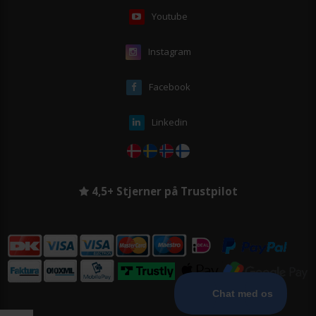
Youtube
Instagram
Facebook
Linkedin
4,5+ Stjerner på Trustpilot