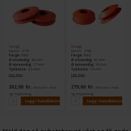
Utsolgt
Utsolgt
Varenr.: 9179
Varenr.: 9180
Farge:
Rød
Farge:
Rød
Ø utvendig:
46 mm
Ø utvendig:
41 mm
Ø innvendig:
17 mm
Ø innvendig:
16 mm
Tykkelse:
9,5 mm
Tykkelse:
14 mm
Pakning:
12 stk
Pakning:
12 stk
Les mer
Les mer
362,00
Kr.
279,00
Kr.
ekslusive. mva
ekslusive. mva
og miljøbidrag
og miljøbidrag