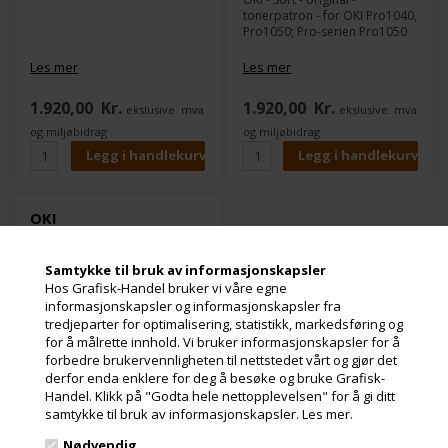
tonerpatron - for OKI Pro1040,
Pro1050; Pro-serien Pro1050
Les mer
Les mer
1.920,00
Kr.
1.920,00
Kr.
ekslusive. mva
ekslusive. mva
og miljøbidrag
og miljøbidrag
OKI
Toner-/Trommelpatron
OKI Magenta 9000
Samtykke til bruk av informasjonskapsler
sider Pro1040/1050
Hos Grafisk-Handel bruker vi våre egne
informasjonskapsler og informasjonskapsler fra
tredjeparter for optimalisering, statistikk, markedsføring og
for å målrette innhold. Vi bruker informasjonskapsler for å
forbedre brukervennligheten til nettstedet vårt og gjør det
derfor enda enklere for deg å besøke og bruke Grafisk-
Handel. Klikk på "Godta hele nettopplevelsen" for å gi ditt
samtykke til bruk av informasjonskapsler.
Les mer.
Nødvendig