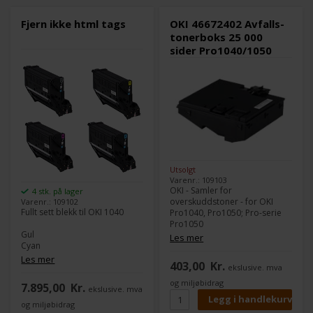
Fjern ikke html tags
OKI 46672402 Avfalls-
tonerboks 25 000
sider Pro1040/1050
Utsolgt
Varenr.: 109103
OKI - Samler for
4 stk. på lager
overskuddstoner - for OKI
Varenr.: 109102
Fullt sett blekk til OKI 1040
Pro1040, Pro1050; Pro-serie
Pro1050
Gul
Les mer
Cyan
Magenta
Les mer
403,00
Kr.
ekslusive. mva
Svart
og miljøbidrag
7.895,00
Kr.
ekslusive. mva
og miljøbidrag