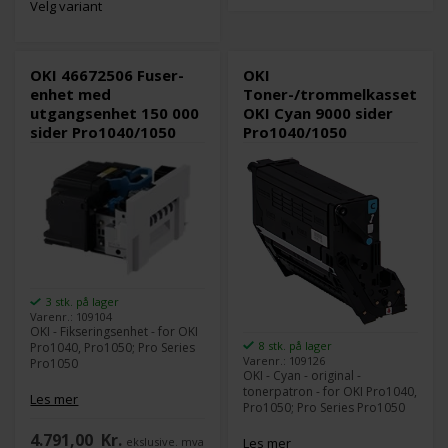
Velg variant
OKI 46672506 Fuser-
OKI
enhet med
Toner-/trommelkassett
utgangsenhet 150 000
OKI Cyan 9000 sider
sider Pro1040/1050
Pro1040/1050
3 stk. på lager
Varenr.: 109104
OKI - Fikseringsenhet - for OKI
8 stk. på lager
Pro1040, Pro1050; Pro Series
Varenr.: 109126
Pro1050
OKI - Cyan - original -
tonerpatron - for OKI Pro1040,
Les mer
Pro1050; Pro Series Pro1050
4.791,00
Kr.
OKI - Cyan - original -
Les mer
ekslusive. mva