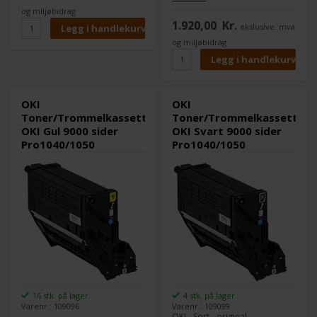
tonerkassett - for OKI
og miljøbidrag
Pro1040, Pro1050; Pro Series
1.920,00
Kr.
ekslusive. mva
Pro1050
og miljøbidrag
OKI
OKI
Toner/Trommelkassett
Toner/Trommelkassett
OKI Gul 9000 sider
OKI Svart 9000 sider
Pro1040/1050
Pro1040/1050
16 stk. på lager
4 stk. på lager
Varenr.: 109096
Varenr.: 109099
OKI - Sort - original -