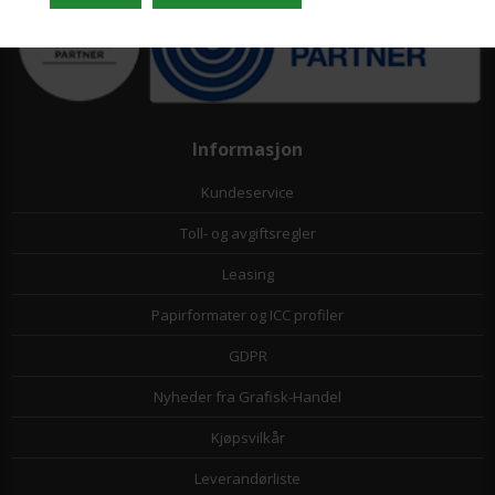
Informasjon
Kundeservice
Toll- og avgiftsregler
Leasing
Papirformater og ICC profiler
GDPR
Nyheder fra Grafisk-Handel
Kjøpsvilkår
Leverandørliste