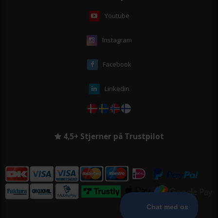
Youtube
Instagram
Facebook
Linkedin
4,5+ Stjerner på Trustpilot