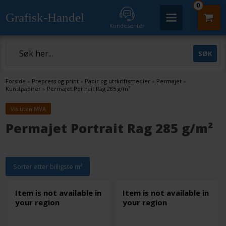
0
Grafisk-Handel
Kundesenter
Forside
»
Prepress og print
»
Papir og utskriftsmedier
»
Permajet
»
Kunstpapirer
»
Permajet Portrait Rag 285 g/m²
Vis uten MVA
Permajet Portrait Rag 285 g/m²
Sorter etter billigste m²
Item is not available in
Item is not available in
your region
your region