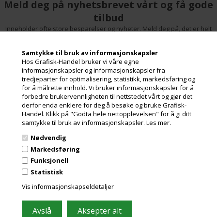
Meld deg på nyhetsbrevet vårt og få gode
tilbud
Inneholder ofte store besparelser og nyheter. Meld deg på, det er helt
gratis og enkelt å avmelde seg.
Samtykke til bruk av informasjonskapsler
Hos Grafisk-Handel bruker vi våre egne
informasjonskapsler og informasjonskapsler fra
tredjeparter for optimalisering, statistikk, markedsføring og
for å målrette innhold. Vi bruker informasjonskapsler for å
forbedre brukervennligheten til nettstedet vårt og gjør det
derfor enda enklere for deg å besøke og bruke Grafisk-
Handel. Klikk på "Godta hele nettopplevelsen" for å gi ditt
samtykke til bruk av informasjonskapsler.
Les mer.
Nødvendig
Grafisk-Handel A/S © 2009
Markedsføring
Kærgårdsvej 1, 2650 Hvidovre
Funksjonell
Danmark
Statistisk
Tlf. +45 36 86 80 80
Email: shop@grafisk-handel.no
Vis informasjonskapseldetaljer
CVR: 27 39 12 14