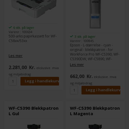
6 stk. på lager
Varenr.: 100634
500-arks papirkassett for WF-
3 stk. på lager
C58xx/53xx
Varenr.: 100845
Epson - L-størrelse - cyan -
original - blekkpatron - for
WorkForce Pro WF-C5390, WF-
Les mer
C5390DW, WF-C5890, WF-
C5890DWF
Les mer
2.281,00
Kr.
ekslusive. mva
og miljøbidrag
662,00
Kr.
ekslusive. mva
og miljøbidrag
WF-C5390 Blekkpatron
WF-C5390 Blekkpatron
L Gul
L Magenta