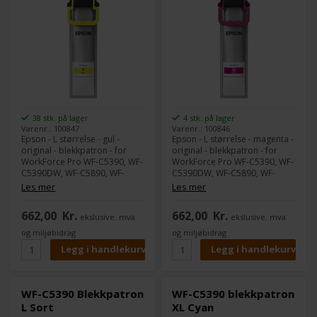
38 stk. på lager
4 stk. på lager
Varenr.: 100847
Varenr.: 100846
Epson - L størrelse - gul -
Epson - L størrelse - magenta -
original - blekkpatron - for
original - blekkpatron - for
WorkForce Pro WF-C5390, WF-
WorkForce Pro WF-C5390, WF-
C5390DW, WF-C5890, WF-
C5390DW, WF-C5890, WF-
C5890DWF
C5890DWF
Les mer
Les mer
662,00
Kr.
662,00
Kr.
ekslusive. mva
ekslusive. mva
og miljøbidrag
og miljøbidrag
WF-C5390 Blekkpatron
WF-C5390 blekkpatron
L Sort
XL Cyan