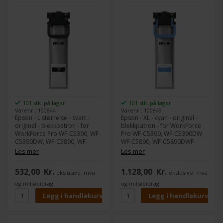
101 stk. på lager
101 stk. på lager
Varenr.: 100844
Varenr.: 100849
Epson - L størrelse - svart -
Epson - XL - cyan - original -
original - blekkpatron - for
blekkpatron - for WorkForce
WorkForce Pro WF-C5390, WF-
Pro WF-C5390, WF-C5390DW,
C5390DW, WF-C5890, WF-
WF-C5890, WF-C5890DWF
C5890DWF
Les mer
Les mer
532,00
Kr.
1.128,00
Kr.
ekslusive. mva
ekslusive. mva
og miljøbidrag
og miljøbidrag