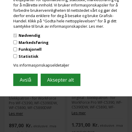
for å målrette innhold. Vi bruker informasjonskapsler for å
forbedre brukervennligheten til nettstedet vårt og gjør det
WF-C5390 blekkpatron
WF-C5390 blekkpatron
derfor enda enklere for deg å besøke og bruke Grafisk-
XL svart
XXL svart
Handel. Klikk på "Godta hele nettopplevelsen" for å gi ditt
samtykke til bruk av informasjonskapsler.
Les mer.
Nødvendig
Markedsføring
Funksjonell
Statistisk
Vis informasjonskapseldetaljer
101 stk. på lager
90 stk. på lager
Varenr.: 100824
Varenr.: 100848
Epson - størrelse XXL - svart -
Epson - XL - svart - original -
original - blekkpatron - for
blekkpatron - for WorkForce
WorkForce Pro WF-C5390, WF-
Pro WF-C5390, WF-C5390DW,
C5390DW, WF-C5890, WF-
WF-C5890, WF-C5890DWF
C5890DWF
Les mer
Les mer
1.731,00
Kr.
897,00
Kr.
ekslusive. mva
ekslusive. mva
og miljøbidrag