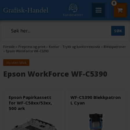
0
Grafisk-Handel
Kundesenter
Forside
»
Prepress og print
»
Kontor - Trykk og kontorrekvisita
»
Blekkpatroner
»
Epson WorkForce WF-C5390
Vis uten MVA
Epson WorkForce WF-C5390
Epson Papirkassett
WF-C5390 Blekkpatron
for WF-C58xx/53xx,
L Cyan
500 ark