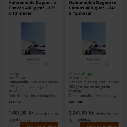
Hahnemühle Daguerre
Hahnemühle Daguerre
Canvas 400 g/m² - 17"
Canvas 400 g/m² - 24"
x 12 meter
x 12 meter
Utsolgt
1 stk. på lager
Varenr.: 7030
Varenr.: 7031
Hahnemühle Daguerre Canvas
Hahnemühle Daguerre Canvas
400 g/m² har en meget fin
400 g/m² har en meget fin
struktur.
struktur.
Dette bomullslerretet har høy
Dette bomullslerretet har høy
optisk hvithetsgrad, som gjør
optisk hvithetsgrad, som gjør
Les mer
Les mer
at bildene blir meget klare og
at bildene blir meget klare og
med sterke farger og
med sterke farger og
1.601,00
Kr.
2.241,00
Kr.
ekslusive. mva
ekslusive. mva
kontraster.
kontraster.
Dette gjør også Hahnemühle
Dette gjør også Hahnemühle
og miljøbidrag
og miljøbidrag
Daguerre Canvas til et meget
Daguerre Canvas til et meget