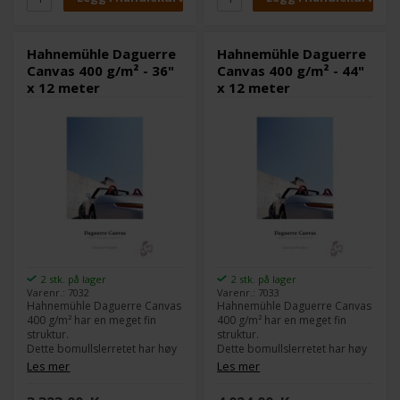
godt valg til sort/hvit-bilder.
godt valg til sort/hvit-bilder.
Daguerre Canvas er lett å
Daguerre Canvas er lett å
strekke rundt en ramme, som
strekke rundt en ramme, som
Hahnemühle Daguerre
Hahnemühle Daguerre
Gallerie Wrap, uten at du ser
Gallerie Wrap, uten at du ser
Canvas 400 g/m² - 36"
Canvas 400 g/m² - 44"
knekk på trykket.
knekk på trykket.
x 12 meter
x 12 meter
Du kan også lakke trykkene
Du kan også lakke trykkene
dine, noe som gir dem ekstra
dine, noe som gir dem ekstra
lang levetid og lekker finish.
lang levetid og lekker finish.
2 stk. på lager
2 stk. på lager
Varenr.: 7032
Varenr.: 7033
Hahnemühle Daguerre Canvas
Hahnemühle Daguerre Canvas
400 g/m² har en meget fin
400 g/m² har en meget fin
struktur.
struktur.
Dette bomullslerretet har høy
Dette bomullslerretet har høy
optisk hvithetsgrad, som gjør
optisk hvithetsgrad, som gjør
Les mer
Les mer
at bildene blir meget klare og
at bildene blir meget klare og
med sterke farger og
med sterke farger og