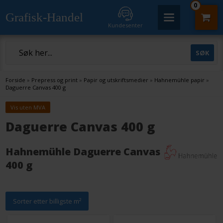
0
Grafisk-Handel
Kundesenter
Forside
»
Prepress og print
»
Papir og utskriftsmedier
»
Hahnemühle papir
»
Daguerre Canvas 400 g
Vis uten MVA
Daguerre Canvas 400 g
Hahnemühle Daguerre Canvas
400 g
Sorter etter billigste m²