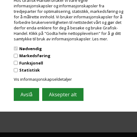
Hos Grafisk-Handel bruker vi våre egne
optisk hvithetsgrad, som gjør
Les mer
informasjonskapsler og informasjonskapsler fra
at bildene blir meget klare og
tredjeparter for optimalisering, statistikk, markedsføring og
med sterke farger og
5.425,00
Kr.
for å målrette innhold. Vi bruker informasjonskapsler for å
ekslusive. mva
kontraster.
forbedre brukervennligheten til nettstedet vårt og gjør det
Dette gjør også Hahnemühle
og miljøbidrag
derfor enda enklere for deg å besøke og bruke Grafisk-
Daguerre Canvas til et meget
godt valg til sort/hvit-bilder.
Handel. Klikk på "Godta hele nettopplevelsen" for å gi ditt
samtykke til bruk av informasjonskapsler.
Les mer.
Daguerre Canvas er lett å
strekke rundt en ramme, som
Nødvendig
Gallerie Wrap, uten at du ser
Markedsføring
knekk på trykket.
Meld deg på nyhetsbrevet vårt og få gode
Du kan også lakke trykkene
Funksjonell
dine, noe som gir dem ekstra
tilbud
Statistisk
lang levetid og lekker finish.
Inneholder ofte store besparelser og nyheter. Meld deg på, det er helt
Vis informasjonskapseldetaljer
gratis og enkelt å avmelde seg.