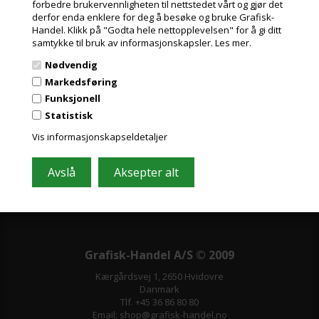
forbedre brukervennligheten til nettstedet vårt og gjør det
derfor enda enklere for deg å besøke og bruke Grafisk-
Handel. Klikk på "Godta hele nettopplevelsen" for å gi ditt
samtykke til bruk av informasjonskapsler.
Les mer.
Meld deg på nyhetsbrevet vårt og få gode
Nødvendig
tilbud
Markedsføring
Inneholder ofte store besparelser og nyheter. Meld deg på, det er helt
Funksjonell
gratis og enkelt å avmelde seg.
Statistisk
Vis informasjonskapseldetaljer
Grafisk-Handel A/S © 2009
Kærgårdsvej 1, 2650 Hvidovre
Danmark
Tlf. +45 36 86 80 80
Email: shop@grafisk-handel.no