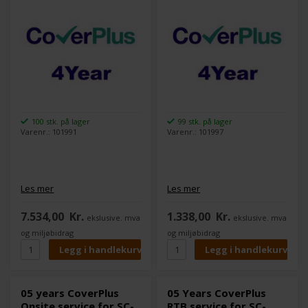
eierkostnader minimerer
uforutsette servicekostnader.
100 stk. på lager
99 stk. på lager
Varenr.: 101991
Varenr.: 101997
Les mer
Les mer
7.534,00
Kr.
1.338,00
Kr.
ekslusive. mva
ekslusive. mva
og miljøbidrag
og miljøbidrag
05 years CoverPlus
05 Years CoverPlus
Onsite service for SC-
RTB service for SC-