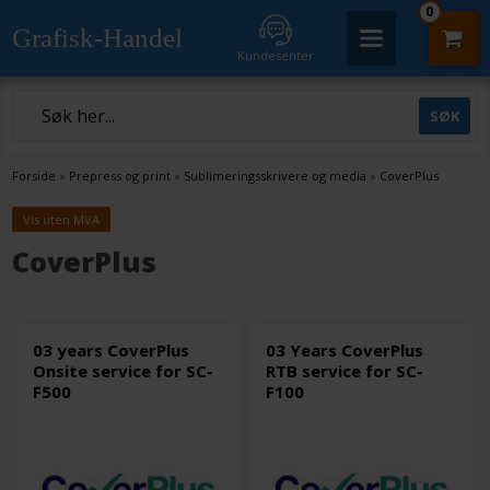
0
Grafisk-Handel
Kundesenter
Forside
»
Prepress og print
»
Sublimeringsskrivere og media
»
CoverPlus
Vis uten MVA
CoverPlus
03 years CoverPlus
03 Years CoverPlus
Onsite service for SC-
RTB service for SC-
F500
F100