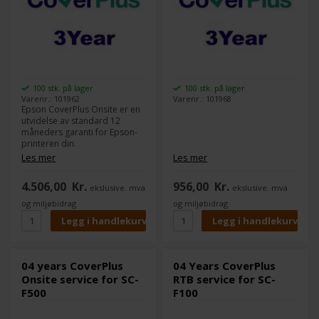
100 stk. på lager
100 stk. på lager
Varenr.: 101962
Varenr.: 101968
Epson CoverPlus Onsite er en
utvidelse av standard 12
måneders garanti for Epson-
printeren din.
Dette er en Onsite-
Les mer
Les mer
servicepakke, noe som betyr
at Epson stiller med en
4.506,00
Kr.
956,00
Kr.
ekslusive. mva
ekslusive. mva
servicetekniker på stedet ditt
hvis noe skulle gå galt.
og miljøbidrag
og miljøbidrag
Hvorfor CoverPlus?
- Opptil fem års service og
kontinuerlig support gir deg
ekstra trygghet i investeringen
04 years CoverPlus
04 Years CoverPlus
din.
Onsite service for SC-
RTB service for SC-
- Service og reparasjon innen
F500
F100
to arbeidsdager reduserer
uforutsett nedetid.
- Oversikt over totale