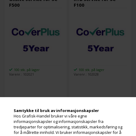
F500
F100
100 stk. på lager
100 stk. på lager
Varenr.: 102021
Varenr.: 102028
Les mer
Les mer
Samtykke til bruk av informasjonskapsler
11.282,00
Kr.
2.095,00
Kr.
ekslusive.
ekslusive. mva
Hos Grafisk-Handel bruker vi våre egne
mva og miljøbidrag
og miljøbidrag
informasjonskapsler og informasjonskapsler fra
tredjeparter for optimalisering, statistikk, markedsføring og
for å målrette innhold. Vi bruker informasjonskapsler for å