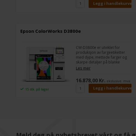
Epson ColorWorks D3800e
CW-D3800e er utviklet for
produksjon av fargeetiketter
med dype, mettede farger og
skarpe detaljer på blanke
medier. Det nye pigmentblekket
Les mer
gir høy motstandsdyktighet mot
slitasje og rengjøring med
16.878,00 Kr.
ekslusive. mva
alkohol, noe som gjør det godt
egnet for produkter som ofte
15 stk. på lager
håndteres eller tørkes av.
Meld deg på nyhetsbrevet vårt og få g