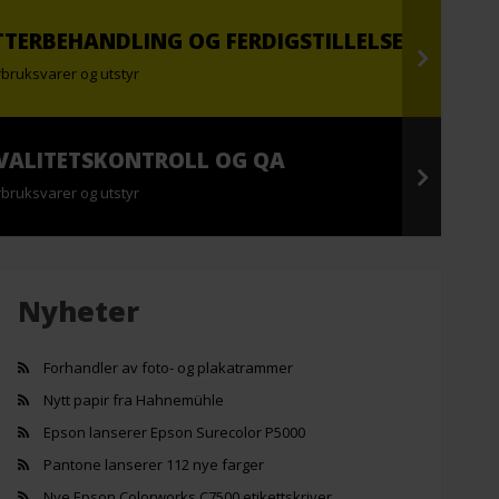
TTERBEHANDLING OG FERDIGSTILLELSE
rbruksvarer og utstyr
VALITETSKONTROLL OG QA
rbruksvarer og utstyr
Nyheter
Forhandler av foto- og plakatrammer
Nytt papir fra Hahnemühle
Epson lanserer Epson Surecolor P5000
Pantone lanserer 112 nye farger
Nye Epson Colorworks C7500 etikettskriver