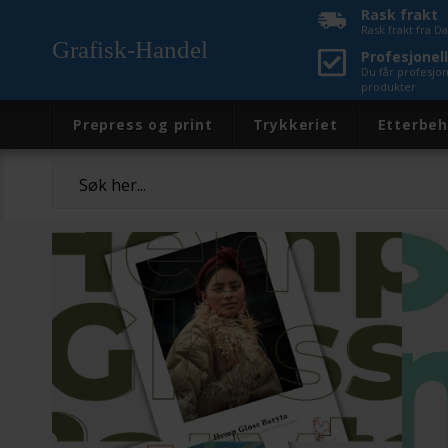
Rask frakt
Rask frakt fra 
Grafisk-Handel
Profesjonell
Du får profesjo
produkter
Prepress og print
Trykkeriet
Etterbeh