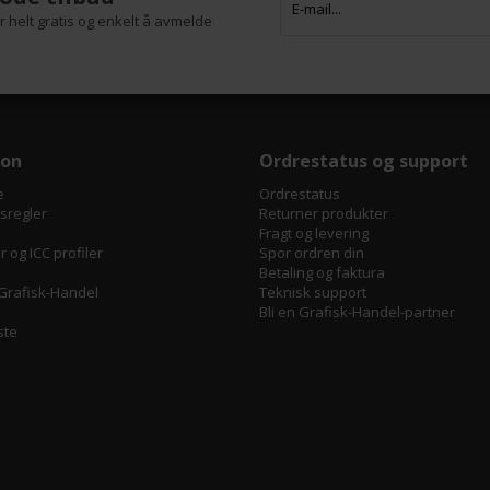
 helt gratis og enkelt å avmelde
jon
Ordrestatus og support
e
Ordrestatus
tsregler
Returner produkter
Fragt og levering
 og ICC profiler
Spor ordren din
Betaling og faktura
Grafisk-Handel
Teknisk support
Bli en Grafisk-Handel-partner
ste