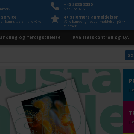
+45 3686 8080
Danmark
Man-Fre 9-15
 service
4+ stjerners anmeldelser
nell kunnskap om alle våre
Våre kunder gir oss anmeldelser på 4+
stjerner
andling og ferdigstillelse
Kvalitetskontroll og QA
P
Fo
T
Fo