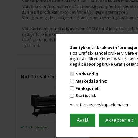
Vår misjon med Grafisk-Handel er vi ønsker å levere markedet
Vårt fokus er å kombinere vårt produktutvalg med de største m
spare på produkter hvor det finnes billigere alternativer.
Vi vil gjerne gi deg mulighet til å velge, men uten å gå på kom
Vårt sortiment teller i dag mer enn 10.000 forskjellige produkt
nyttige for våre kunder.
Grafisk-Handels hovedmarkeder er Danmark, Sverige, Norge og 
Tyskland.
Samtykke til bruk av informasjo
Hos Grafisk-Handel bruker vi våre eg
og for å målrette innhold. Vi bruker
deg å besøke og bruke Grafisk-Handel
Nødvendig
Not for sale in your region
Markedsføring
Funksjonell
Not for sale in your region
Statistisk
Vis informasjonskapseldetaljer
Les mer
200.000,00 Kr.
2 stk. på lager
ekslusive.
mva