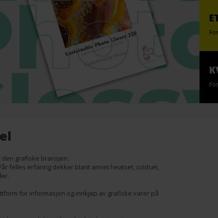
E
Fo
K
Fo
el
v den grafiske bransjen.
år felles erfaring dekker blant annet heatset, coldset,
der.
tform for informasjon og innkjøp av grafiske varer på