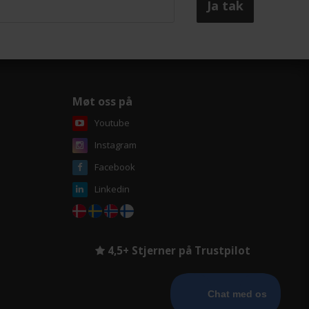
å ha ruller skåret på spesialmål.
Vi vet at flere av våre kunder
ofte setter skriveren til å skrive
ut over natten, derfor har vi
sørget for å maksimere lengden
på rullen, slik at du kan få mest
mulig ut av skriveren og tiden
over natten og dagen. Dette
Møt oss på
betyr selvfølgelig også at dere
vil ha færre papirbytter i løpet
Youtube
av produksjonen.
Instagram
Facebook
Linkedin
4,5+ Stjerner på Trustpilot