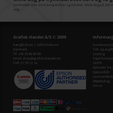
Inneholder ofte store besparelser og nyheter. Meld deg på, det er
seg.
Grafisk-Handel A/S © 2009
Informas
Kærgårdsvej 1, 2650 Hvidovre
Kundeservic
Danmark
Toll- og avgif
Tlf. +45 36 86 80 80
Leasing
Email: shop@grafisk-handel.no
Papirformater
CVR: 27 39 12 14
GDPR
Nyheder fra 
Kjøpsvilkår
Leverandørli
Miljøbidrag
Om os