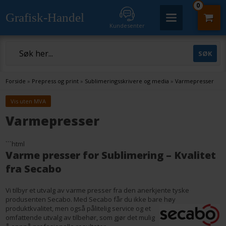
0
Grafisk-Handel
Kundesenter
Forside
»
Prepress og print
»
Sublimeringsskrivere og media
»
Varmepresser
Vis uten MVA
Varmepresser
```html
Varme presser for Sublimering – Kvalitet
fra Secabo
Vi tilbyr et utvalg av varme presser fra den anerkjente tyske
produsenten Secabo. Med Secabo får du ikke bare høy
produktkvalite
t, men også pålitelig service og et
omfattende utvalg av tilbehør, som gjør det mulig