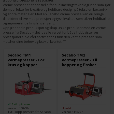
å oppnå profesjonelle resultater.
Varme presser er essensielle for sublimeringsteknologi, noe som gjør
dem perfekte for kreative og holdbare design på tekstiler, keramikk
og andre materialer. Med en Secabo varme presse kan du bringe
dine ideer til live med presisjon og tysk kvalitet, som sikrer holdbarhet
og imponerende finish hver gang.
Oppgrader din produksjon og skap unike produkter med en varme
presse fra Secabo – det ideelle valget for både hobbyister og
profesjonelle. Se vårt sortiment og finn den varme pressen som
matcher dine behov og krav til kvalitet.
```
Secabo TM1
Secabo TM2
varmepresser - For
varmepresser - Til
krus og kopper
kopper og flasker
3 stk. på lager
Utsolgt
Varenr.: 110296
TM1 kopp pressen fra Secabo
Varenr.: 110297