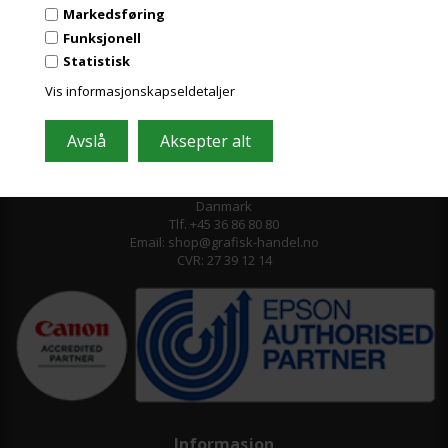
Markedsføring
Funksjonell
Statistisk
Vis informasjonskapseldetaljer
Grafisk-Handel A/S © 2009
Kærgårdsvej 1, 2650 Hvidovre
Danmark
Tlf. +45 36 86 80 80
Email: shop@grafisk-handel.no
CVR: 27 39 12 14
Informasjon