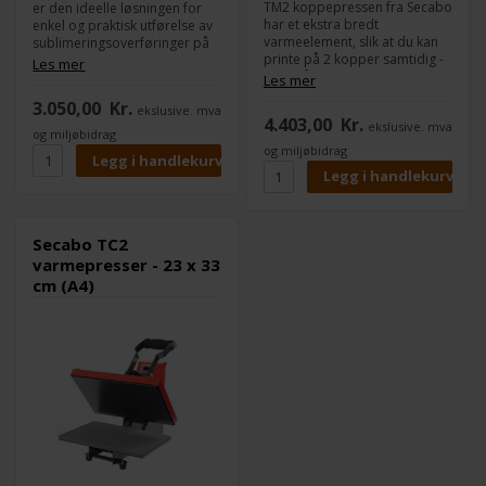
TM2 koppepressen fra Secabo
er den ideelle løsningen for
har et ekstra bredt
enkel og praktisk utførelse av
varmeelement, slik at du kan
sublimeringsoverføringer på
printe på 2 kopper samtidig -
keramiske kopper og lignende
Les mer
eller på en stor kopp eller krus
gjenstander. Secabo TM1
Les mer
med en høyde på opptil 21
transfer presse er egnet både
3.050,00
Kr.
cm.
ekslusive. mva
for nybegynnere og
4.403,00
Kr.
ekslusive. mva
profesjonelle, da den kan
og miljøbidrag
betjenes raskt og sikkert via
og miljøbidrag
sitt digitale kontrollpanel.
Secabo TC2
varmepresser - 23 x 33
cm (A4)