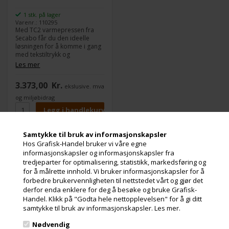
1 stk. på lager
Varenr.: 110295
Med TC2 varmepressen fra
Secabo får du den ideelle
løsningen for å komme i gang
med tekstiltrykk og
sublimering. Denne
Les mer
varmepressen er optimal
sammen med f.eks. Epson
3.373,00
Kr.
ekslusive. mva
F100, da den kan håndtere alt
opp til A4 og på den måten
og miljøbidrag
spiller de perfekt hånd i hånd.
Samtykke til bruk av informasjonskapsler
Hos Grafisk-Handel bruker vi våre egne
informasjonskapsler og informasjonskapsler fra
Meld deg på nyhetsbrevet vårt og få gode
tredjeparter for optimalisering, statistikk, markedsføring og
for å målrette innhold. Vi bruker informasjonskapsler for å
tilbud
forbedre brukervennligheten til nettstedet vårt og gjør det
Inneholder ofte store besparelser og nyheter. Meld deg på, det er helt
derfor enda enklere for deg å besøke og bruke Grafisk-
gratis og enkelt å avmelde seg.
Handel. Klikk på "Godta hele nettopplevelsen" for å gi ditt
samtykke til bruk av informasjonskapsler.
Les mer.
Nødvendig