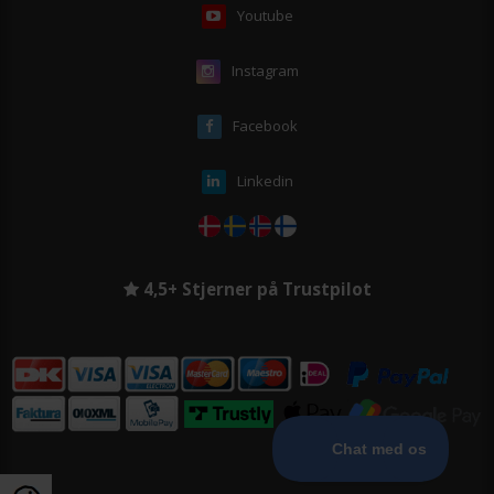
Youtube
Instagram
Facebook
Linkedin
4,5+ Stjerner på Trustpilot