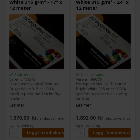
White 315 g/m² - 17" x
White 315 g/m² - 24" x
12 meter
12 meter
2 stk. på lager
2 stk. på lager
Varenr.: 109375
Varenr.: 109376
Fotospeed Natural Textured
Fotospeed Natural Textured
Bright White 315 er 100%
Bright White 315 er et 100 %
syrefritt papir med en kraftig
syrefritt papir med en kraftig
struktur.
struktur.
Natural Textured Bright White
Natural Textured Bright White
Les mer
Les mer
315 finnes også i en Soft
315 finnes også i en Soft
Textured-variant, som er
Textured variant, som er
1.370,00
Kr.
1.892,00
Kr.
ekslusive. mva
ekslusive. mva
mindre hvit og har mindre
mindre hvit og har mindre
struktur.
struktur.
og miljøbidrag
og miljøbidrag
Papirets lyse hvite base gir en
Papirets lyse hvite base gir en
mer tradisjonell følelse og er
mer tradisjonell følelse og er
derfor spesielt egnet for
derfor spesielt egnet for