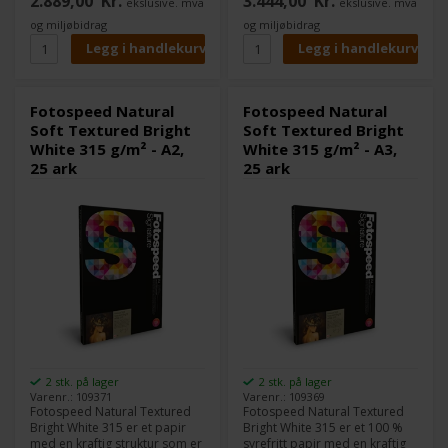
2.889,00
Kr.
3.444,00
Kr.
ekslusive. mva
ekslusive. mva
og har mindre struktur.
mindre hvit og med mindre
Papirets lyse hvite bunn gir en
struktur.
og miljøbidrag
og miljøbidrag
mer tradisjonell følelse og
Papirets lyse hvite bunn gir en
egner seg derfor spesielt godt
mer tradisjonell følelse og er
til kunstneriske bilder eller
derfor spesielt egnet for
akvarel reproduksjoner.
kunstneriske bilder eller
akvarellreproduksjoner.
Fotospeed Natural
Fotospeed Natural
Soft Textured Bright
Soft Textured Bright
White 315 g/m² - A2,
White 315 g/m² - A3,
25 ark
25 ark
2 stk. på lager
2 stk. på lager
Varenr.: 109371
Varenr.: 109369
Fotospeed Natural Textured
Fotospeed Natural Textured
Bright White 315 er et papir
Bright White 315 er et 100 %
med en kraftig struktur som er
syrefritt papir med en kraftig