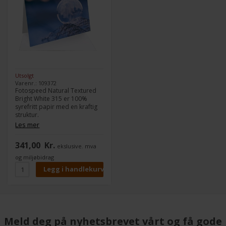
Utsolgt
Varenr.: 109372
Fotospeed Natural Textured
Bright White 315 er 100%
syrefritt papir med en kraftig
struktur.
Natural Textured Bright White
Les mer
315 finnes også i en Soft
Textured-variant, som er
341,00
Kr.
ekslusive. mva
mindre hvit og har mindre
struktur.
og miljøbidrag
Papirets lys hvite bunn tilfører
en mer tradisjonell følelse og
er derfor spesielt egnet for
kunstneriske bilder eller
akvarelreproduksjoner.
Meld deg på nyhetsbrevet vårt og få gode