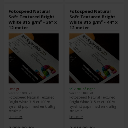
kunstneriske bilder eller
kunstneriske bilder eller
akvarellreproduksjoner.
akvarellreproduksjoner.
Fotospeed Natural
Fotospeed Natural
Soft Textured Bright
Soft Textured Bright
White 315 g/m² - 36" x
White 315 g/m² - 44" x
12 meter
12 meter
Utsolgt
2 stk. på lager
Varenr.: 109377
Varenr.: 109378
Fotospeed Natural Textured
Fotospeed Natural Textured
Bright White 315 er 100 %
Bright White 315 er et 100 %
syrefritt papir med en kraftig
syrefritt papir med en kraftig
struktur.
struktur.
Natural Textured Bright White
Natural Textured Bright White
Les mer
Les mer
315 finnes også i en Soft
315 finnes også i en Soft
Textured, som er mindre hvit
Textured versjon, som er