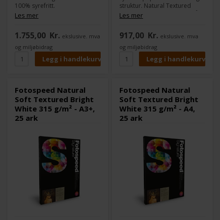
100% syrefritt.
struktur. Natural Textured
Natural Textured Bright White
Bright White 315 finnes også i
Les mer
Les mer
315 finnes også i en Soft
en Soft Textured-variant, som
Textured variant, som er
er mindre hvit og har mindre
1.755,00
Kr.
917,00
Kr.
ekslusive. mva
ekslusive. mva
mindre hvit og har mindre
struktur. Papirets lyse hvite
struktur.
bakgrunn gir en mer
og miljøbidrag
og miljøbidrag
Papirets lyse hvite base gir en
tradisjonell følelse og egner
mer tradisjonell følelse og er
seg derfor spesielt godt til
derfor spesielt egnet for
kunstneriske bilder eller
kunstneriske bilder eller
akvarellreproduksjoner.
akvarellreproduksjoner.
Fotospeed Natural
Fotospeed Natural
Soft Textured Bright
Soft Textured Bright
White 315 g/m² - A3+,
White 315 g/m² - A4,
25 ark
25 ark