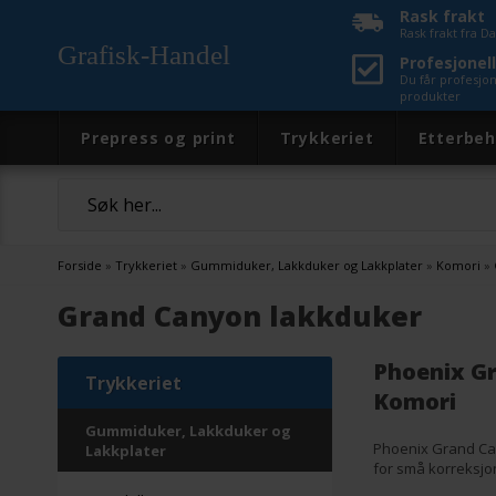
Rask frakt
Rask frakt fra 
Grafisk-Handel
Profesjonell
Du får profesjo
produkter
Prepress og print
Trykkeriet
Etterbeh
Forside
»
Trykkeriet
»
Gummiduker, Lakkduker og Lakkplater
»
Komori
»
Grand Canyon lakkduker
Phoenix Gr
Trykkeriet
Komori
Gummiduker, Lakkduker og
Phoenix Grand Cany
Lakkplater
for små korreksjo