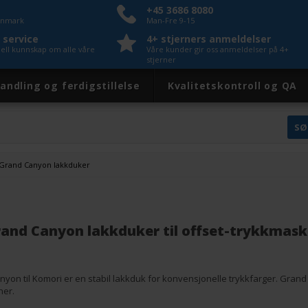
+45 3686 8080
Danmark
Man-Fre 9-15
 service
4+ stjerners anmeldelser
nell kunnskap om alle våre
Våre kunder gir oss anmeldelser på 4+
stjerner
andling og ferdigstillelse
Kvalitetskontroll og QA
Grand Canyon lakkduker
and Canyon lakkduker til offset-trykkmask
on til Komori er en stabil lakkduk for konvensjonelle trykkfarger. Grand C
ner.