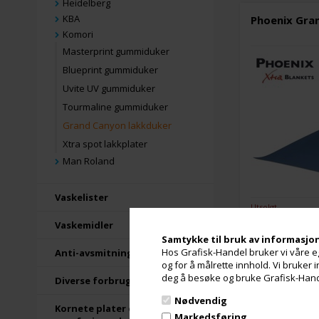
Heidelberg
KBA
Phoenix Gran
Komori
Masterprint gummiduker
Blueprint gummiduker
Uvite UV gummiduker
Tourmaline gummiduker
Grand Canyon lakkduker
Xtra spot lakkplater
Man Roland
Vaskelister
Utsolgt
Vaskemidler
Samtykke til bruk av informasjo
Hos Grafisk-Handel bruker vi våre eg
Anti-avsmitning
Phoenix Gran
og for å målrette innhold. Vi bruker
deg å besøke og bruke Grafisk-Handel
Diverse forbrugsartikler
Nødvendig
Kornete plater og
Markedsføring