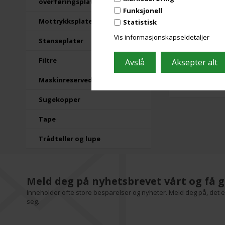
overføringsplater
Funksjonell
Mottrykksplater
Statistisk
Vis informasjonskapseldetaljer
Stanseplater
Filtre
Maskinreservedeler
Utsolgt
Sugekopper
Tape
Trådteller og lupe
Meld deg på nyhetsbrevet vårt og få g
Inneholder ofte store besparelser og nyheter. Meld deg på, det er
seg.