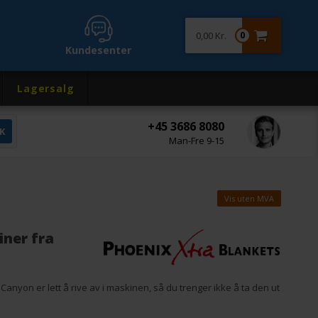
0,00 Kr.
0
Kundesenter
Lagersalg
+45 3686 8080
Man-Fre 9-15
Vis uten MVA
iner fra
anyon er lett å rive av i maskinen, så du trenger ikke å ta den ut