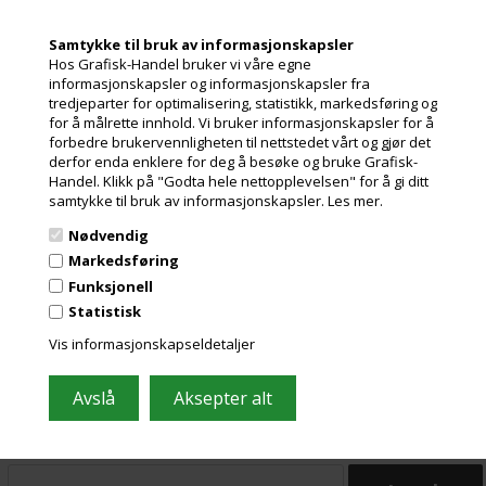
Tykkelse:
1,96
Tykkelse:
1,96
Skinner:
Stahl-R
Skinner:
Alu skinne
Utsolgt
Samtykke til bruk av informasjonskapsler
Varenr.: 12116
Hos Grafisk-Handel bruker vi våre egne
Phoenix Xtra Blankets
informasjonskapsler og informasjonskapsler fra
gummiduk Tourmaline er
deres high-end gummiduk fra
tredjeparter for optimalisering, statistikk, markedsføring og
serien CARAT. Denne
for å målrette innhold. Vi bruker informasjonskapsler for å
gummiduken har en
Les mer
forbedre brukervennligheten til nettstedet vårt og gjør det
ekstraordinær slippevne som
derfor enda enklere for deg å besøke og bruke Grafisk-
sikrer et skarpt punkt og god
Handel. Klikk på "Godta hele nettopplevelsen" for å gi ditt
2.057,00
Kr.
ekslusive. mva
avvikling av vannfargebalanse
samtykke til bruk av informasjonskapsler.
Les mer.
i trykkverket.
og miljøbidrag
Gummiduken er dessuten
Nødvendig
oppbygget av flere vev som
sikrer en konstant stabilitet og
Markedsføring
minimal redusering av dukens
Funksjonell
kompressibilitet.
Denne gummiduken er
Statistisk
spesielt god til produksjon
Vis informasjonskapseldetaljer
Meld deg på nyhetsbrevet vårt og få gode
med FM-raster
tilbud
Tourmaline anbefales til
sheetfed, emballasje, vannfri
Inneholder ofte store besparelser og nyheter. Meld deg på, det er helt
og etikettproduksjon.
gratis og enkelt å avmelde seg.
Den kan med fordel benyttes
til både konvensjonell, UV eller
hybrid farge.