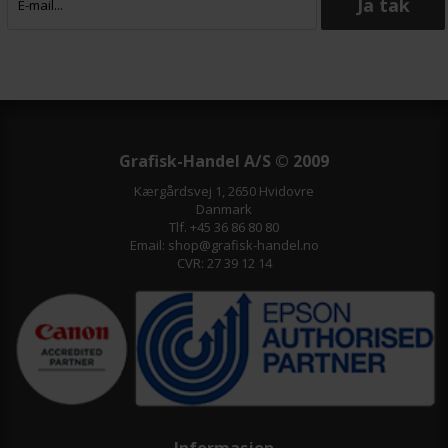
Maskin(er):
Roland 900
Format:
146,0 x 116,4 cm
Tykkelse:
1,96
Skinner:
Alu Skinne
Grafisk-Handel A/S © 2009
Kærgårdsvej 1, 2650 Hvidovre
Danmark
Tlf. +45 36 86 80 80
Email: shop@grafisk-handel.no
CVR: 27 39 12 14
Informasjon