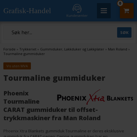
0
Grafisk-Handel
Kundesenter
Forside
»
Trykkeriet
»
Gummiduker, Lakkduker og Lakkplater
»
Man Roland
»
Tourmaline gummiduker
Vis uten MVA
Tourmaline gummiduker
Phoenix
Tourmaline
CARAT gummiduker til offset-
trykkmaskiner fra Man Roland
Phoenix Xtra Blankets gummiduk Tourmaline er deres eksklusive
gummiduk fra CARAT-serien. Denne gummiduken har en