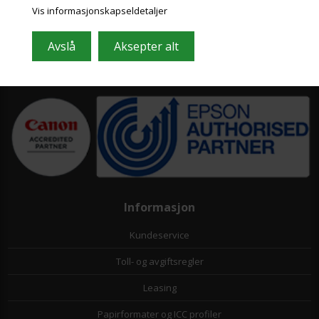
Grafisk-Handel A/S © 2009
Vis informasjonskapseldetaljer
Kærgårdsvej 1, 2650 Hvidovre
Danmark
Tlf. +45 36 86 80 80
Email: shop@grafisk-handel.no
CVR: 27 39 12 14
Informasjon
Kundeservice
Toll- og avgiftsregler
Leasing
Papirformater og ICC profiler