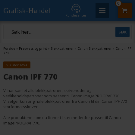
0
Grafisk-Handel
Kundesenter
Forside
»
Prepress og print
»
Blekkpatroner
»
Canon Blekkpatroner
»
Canon IPF
770
Vis uten MVA
Canon IPF 770
Vi har samlet alle blekkpatroner, skrivehoder og
vedlikeholdspatroner som passer til Canon imagePROGRAF 770.
Vi selger kun originale blekkpatroner fra Canon til din Canon IPF 770
storformatsskriver.
Alle produktene som du finner i listen nedenfor passer til Canon
imagePROGRAF 770.