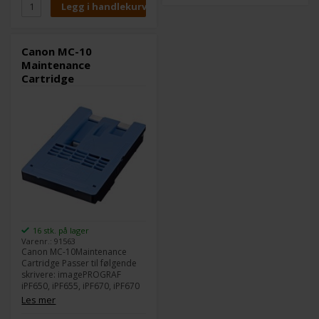
Kompatible med følgende
Kompatible med følgende
skrivere:
skrivere:
Canon imagePROGRAF iPF670
Canon imagePROGRAF iPF670
Canon imagePROGRAF iPF770
Canon MC-10
Canon imagePROGRAF iPF770
Maintenance
Cartridge
16 stk. på lager
Varenr.: 91563
Canon MC-10Maintenance
Cartridge Passer til følgende
skrivere: imagePROGRAF
iPF650, iPF655, iPF670, iPF670
MFP L24, iPF680, iPF750,
Les mer
iPF755, iPF760, iPF765, iPF770,