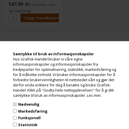
iPF770 MFP L36, iPF770 MFP
547,00
Kr.
ekslusive. mva
L36e, iPF780, iPF785, iPF850
MFP M40
og miljøbidrag
Meld deg på nyhetsbrevet vårt og få gode
Samtykke til bruk av informasjonskapsler
tilbud
Hos Grafisk-Handel bruker vi våre egne
Inneholder ofte store besparelser og nyheter. Meld deg på, det er helt
informasjonskapsler og informasjonskapsler fra
gratis og enkelt å avmelde seg.
tredjeparter for optimalisering, statistikk, markedsføring og
for å målrette innhold. Vi bruker informasjonskapsler for å
forbedre brukervennligheten til nettstedet vårt og gjør det
derfor enda enklere for deg å besøke og bruke Grafisk-
Handel. Klikk på "Godta hele nettopplevelsen" for å gi ditt
samtykke til bruk av informasjonskapsler.
Les mer.
Nødvendig
Markedsføring
Funksjonell
Statistisk