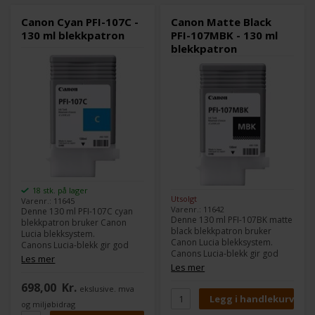
Canon Cyan PFI-107C -
Canon Matte Black
130 ml blekkpatron
PFI-107MBK - 130 ml
blekkpatron
18 stk. på lager
Utsolgt
Varenr.: 11645
Varenr.: 11642
Denne 130 ml PFI-107C cyan
Denne 130 ml PFI-107BK matte
blekkpatron bruker Canon
black blekkpatron bruker
Lucia blekksystem.
Canon Lucia blekksystem.
Canons Lucia-blekk gir god
Canons Lucia-blekk gir god
utskriftskvalitet og holdbarhet.
Les mer
utskriftskvalitet og holdbarhet.
Les mer
Innhold:
130 ml
698,00
Kr.
Innhold:
130 ml
ekslusive. mva
Type:
Canon Lucia
Type:
Canon Lucia
Farge:
Cyan
og miljøbidrag
Farge:
Matte Black