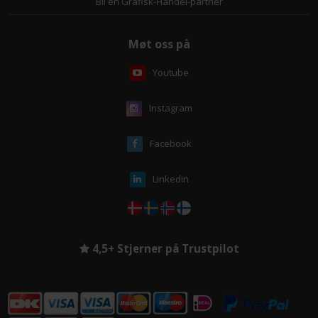
Bli en Grafisk-Handel-partner
Møt oss på
Youtube
Instagram
Facebook
Linkedin
4,5+ Stjerner på Trustpilot