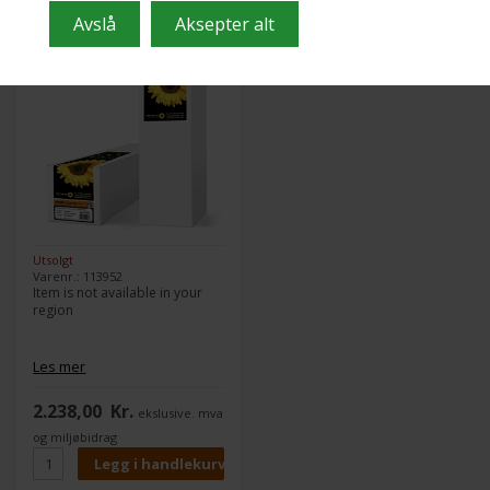
your region
Utsolgt
Varenr.: 113952
Item is not available in your
region
Les mer
2.238,00
Kr.
ekslusive. mva
og miljøbidrag