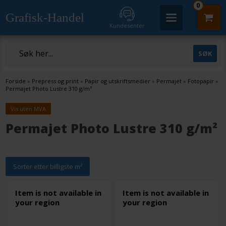
0
Grafisk-Handel
Kundesenter
Forside
»
Prepress og print
»
Papir og utskriftsmedier
»
Permajet
»
Fotopapir
»
Permajet Photo Lustre 310 g/m²
Vis uten MVA
Permajet Photo Lustre 310 g/m²
Sorter etter billigste m²
Item is not available in
Item is not available in
your region
your region