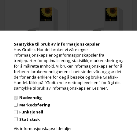
Samtykke til bruk av informasjonskapsler
Hos Grafisk-Handel bruker vi våre egne
informasjonskapsler og informasjonskapsler fra
tredjeparter for optimalisering, statistikk, markedsføring og
4 stk. på lager
Utsolgt
Varenr.: 113950
Varenr.: 113951
for å målrette innhold. Vi bruker informasjonskapsler for å
Item is not available in your
Item is not available in your
forbedre brukervennligheten til nettstedet vårt og gjør det
region
region
derfor enda enklere for deg å besøke og bruke Grafisk-
Handel. Klikk på "Godta hele nettopplevelsen" for å gi ditt
samtykke til bruk av informasjonskapsler.
Les mer.
Les mer
Les mer
Nødvendig
1.223,00
Kr.
1.830,00
Kr.
ekslusive. mva
ekslusive. mva
Markedsføring
og miljøbidrag
og miljøbidrag
Funksjonell
Statistisk
Vis informasjonskapseldetaljer
Item is not available in