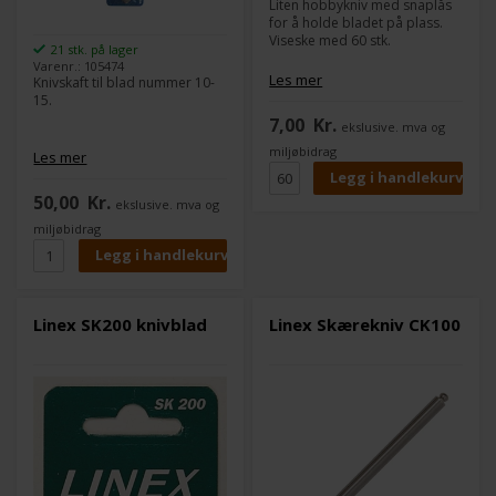
Liten hobbykniv med snaplås
for å holde bladet på plass.
Viseske med 60 stk.
21 stk. på lager
Varenr.: 105474
Les mer
Knivskaft til blad nummer 10-
15.
7,00
Kr.
ekslusive. mva og
miljøbidrag
Les mer
50,00
Kr.
ekslusive. mva og
miljøbidrag
Linex SK200 knivblad
Linex Skærekniv CK100