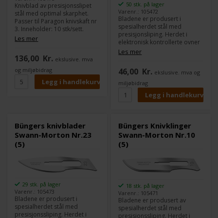
50 stk. på lager
Knivblad av presisjonsslipet
Varenr.: 105472
stål med optimal skarphet.
Bladene er produsert i
Passer til Paragon knivskaft nr
spesialherdet stål med
3. Inneholder: 10 stk/sett.
presisjonsliping. Herdet i
Les mer
elektronisk kontrollerte ovner
som gir bladene ønsket
Les mer
136,00
Kr.
herding, styrke og veloverveid
ekslusive. mva
elastisitet. Pakke med 5 stk.
og miljøbidrag
46,00
Kr.
ekslusive. mva og
miljøbidrag
Büngers knivblader
Büngers Knivklinger
Swann-Morton Nr.23
Swann-Morton Nr.10
(5)
(5)
29 stk. på lager
18 stk. på lager
Varenr.: 105473
Varenr.: 105471
Bladene er produsert i
Bladene er produsert av
spesialherdet stål med
spesialherdet stål med
presisjonssliping. Herdet i
presisjonssliping. Herdet i