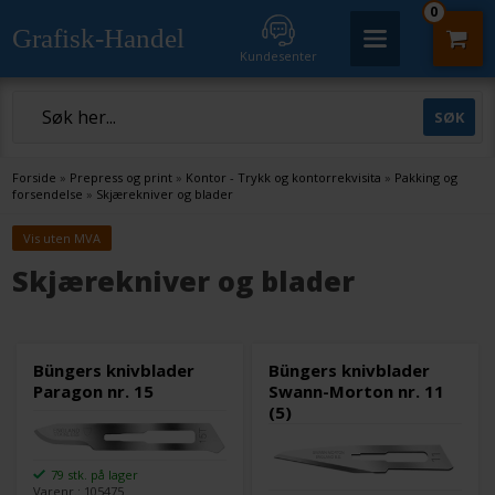
0
Grafisk-Handel
Kundesenter
Forside
»
Prepress og print
»
Kontor - Trykk og kontorrekvisita
»
Pakking og
forsendelse
»
Skjærekniver og blader
Vis uten MVA
Skjærekniver og blader
Büngers knivblader
Büngers knivblader
Paragon nr. 15
Swann-Morton nr. 11
(5)
79 stk. på lager
Varenr.: 105475