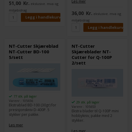
Les mer
51,00
Kr.
ekslusive. mva og
200P x 5, BDC-200P x 5)
miljøbidrag
36,00
Kr.
ekslusive. mva og
miljøbidrag
NT-Cutter Skjæreblad
NT-Cutter
NT-Cutter BD-100
Skjæreblader NT-
5/sett
Cutter for Q-100P
2/sett
77 stk. på lager
Varenr.: 105656
29 stk. på lager
Ekstrablad BD-100 (30gr) for
Varenr.: 105653
presisjonskniv D-400P. 5
Ekstra blader til Q-100P mini
stykker per pakke.
hobbykniv, pakke med 2
stykker.
Les mer
Les mer