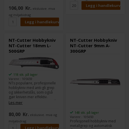
106,00
Kr.
ekslusive. mva
og miljøbidrag
NT-Cutter Hobbykniv
NT-Cutter Hobbykniv
NT-Cutter 18mm L-
NT-Cutter 9mm A-
500GRP
300GRP
118 stk. på lager
Varenr.: 105659
NTs populære, profesjonelle
hobbykniv med anti-gli grep
og sikkerhetslås, som også
gjør kniven mer effektiv.
Knivbladet kan knekkes av på
Les mer
endestykket. Laget av
gjenvinningsmaterialer og
148 stk. på lager
80,00
Kr.
ekslusive. mva og
inneholder et ekstra knivblad.
Varenr.: 105650
Profesjonell hobbykniv med
miljøbidrag
metallgrep og automatisk