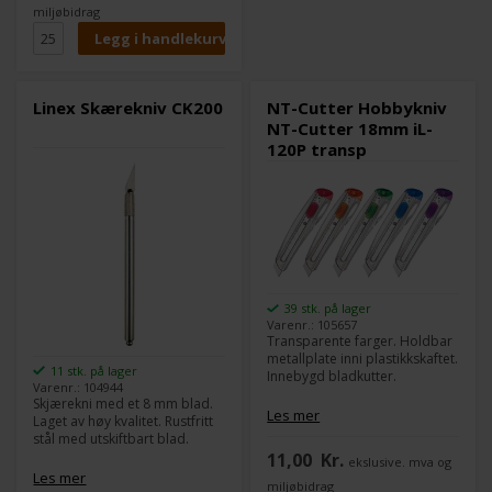
miljøbidrag
Linex Skærekniv CK200
NT-Cutter Hobbykniv
NT-Cutter 18mm iL-
120P transp
39 stk. på lager
Varenr.: 105657
Transparente farger. Holdbar
metallplate inni plastikkskaftet.
11 stk. på lager
Innebygd bladkutter.
Varenr.: 104944
Skjærekni med et 8 mm blad.
Les mer
Laget av høy kvalitet. Rustfritt
stål med utskiftbart blad.
11,00
Kr.
ekslusive. mva og
Les mer
miljøbidrag