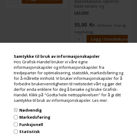
låsemekanisme, egnet for
både venstre- og
høyrehendte. Bruk knivbladet:
Les mer
BA-170.
55,00
Kr.
ekslusive. mva og
miljøbidrag
Samtykke til bruk av informasjonskapsler
NT-Cutter Kartonkniv
NT-Cutter Kartonkniv
Hos Grafisk-Handel bruker vi våre egne
NT-Cutter Quick Knife
NT-Cutter R-1200
informasjonskapsler og informasjonskapsler fra
Q-100P
tredjeparter for optimalisering, statistikk, markedsføring og
for å målrette innhold. Vi bruker informasjonskapsler for å
forbedre brukervennligheten til nettstedet vårt og gjør det
derfor enda enklere for deg å besøke og bruke Grafisk-
Handel. Klikk på "Godta hele nettopplevelsen" for å gi ditt
samtykke til bruk av informasjonskapsler.
Les mer.
Nødvendig
471 stk. på lager
Varenr.: 105660
Markedsføring
En enkel kartongkniv med et
Funksjonell
knivblad som kan oppbevares
i plasthåndtaket for sikker
Statistisk
Utsolgt
oppbevaring. Tilgjengelig i
Varenr.: 105661