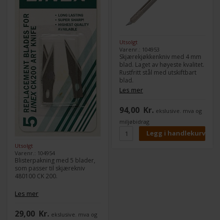
Utsolgt
Varenr.: 104953
Skjærekjøkkenkniv med 4 mm
blad. Laget av høyeste kvalitet.
Rustfritt stål med utskiftbart
blad.
Les mer
94,00
Kr.
ekslusive. mva og
miljøbidrag
Utsolgt
Varenr.: 104954
Blisterpakning med 5 blader,
som passer til skjærekniv
480100 CK 200.
Les mer
29,00
Kr.
ekslusive. mva og