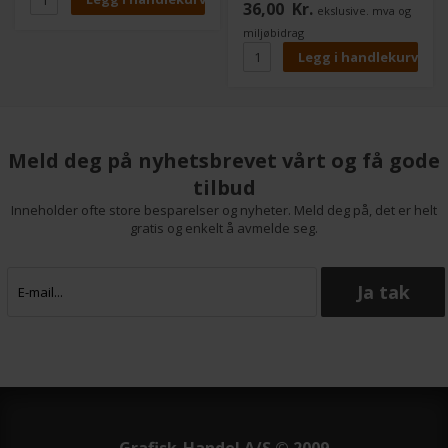
36,00
Kr.
ekslusive. mva og
kartong, gummi, skinn, kork,
tepper, linoleum, osv.
miljøbidrag
Meld deg på nyhetsbrevet vårt og få gode
tilbud
Inneholder ofte store besparelser og nyheter. Meld deg på, det er helt
gratis og enkelt å avmelde seg.
Grafisk-Handel A/S © 2009