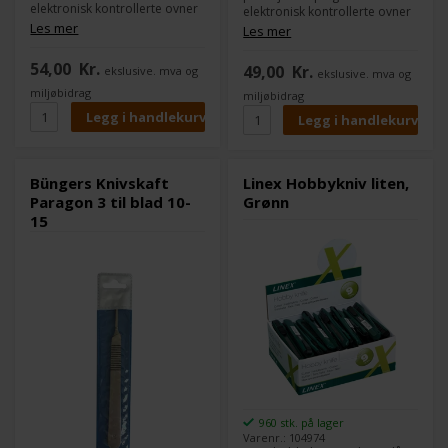
elektronisk kontrollerte ovner
elektronisk kontrollerte ovner
som gir bladene ønsket
som gir bladene ønsket
Les mer
Les mer
hardhet, styrke og nøye
hardhet, styrke og veloverveid
vurdert elastisitet. Pakke med
elastisitet. Pakke med 5 stk.
54,00
Kr.
49,00
Kr.
ekslusive. mva og
5 stk blad.
ekslusive. mva og
blader.
miljøbidrag
miljøbidrag
Büngers Knivskaft
Linex Hobbykniv liten,
Paragon 3 til blad 10-
Grønn
15
960 stk. på lager
Varenr.: 104974