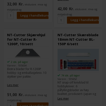
32,00
Kr.
ekslusive. mva og
42,00
Kr.
ekslusive. mva og
miljøbidrag
miljøbidrag
NT-Cutter Skjærehjul
NT-Cutter Skæreblade
for NT-Cutter R-
18mm NT-Cutter BL-
1200P, 10/sett
150P 6/sett
2 stk. på lager
Varenr.: 105654
Ekstra blader for R-1200P
hobby- og emballasjekniv. 10
74 stk. på lager
stykker per pakke.
Varenr.: 105652
NT snap-off knivblad til
Les mer
hobbykniver. 6
påfyllingsblader av høy
kvalitet, produsert i Japan og
51,00
Kr.
ekslusive. mva og
pakket i en praktisk
Les mer
miljøbidrag
blisterpakke med hull for
opphenging. Egnet for: