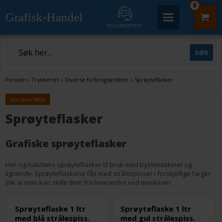
0
Grafisk-Handel
Kundesenter
Forside
»
Trykkeriet
»
Diverse forbrugsartikler
»
Sprøyteflasker
Vis uten MVA
Sprøyteflasker
Grafiske sprøyteflasker
Hel- og halvliters sprøyteflasker til bruk med trykkmaskiner og
lignende. Sprøyteflaskene fås med strålespisser i forskjellige farger
slik at man kan skille dem fra hverandre ved maskinen.
Sprøyteflaske 1 ltr
Sprøyteflaske 1 ltr
med blå strålespiss.
med gul strålespiss.