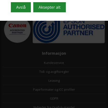
Tlf. +45 36 86 80 80
Email: shop@grafisk-handel.no
CVR: 27 39 12 14
Informasjon
Kundeservice
Toll- og avgiftsregler
Leasing
Papirformater og ICC profiler
GDPR
Nyheder fra Grafisk-Handel