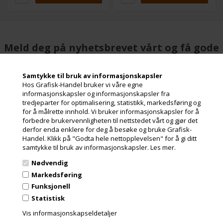
Meld deg på nyhetsbrevet vårt og få gode
tilbud
Inneholder ofte store besparelser og nyheter. Meld deg på, det er helt
Samtykke til bruk av informasjonskapsler
gratis og enkelt å avmelde seg.
Hos Grafisk-Handel bruker vi våre egne
informasjonskapsler og informasjonskapsler fra
tredjeparter for optimalisering, statistikk, markedsføring og
for å målrette innhold. Vi bruker informasjonskapsler for å
forbedre brukervennligheten til nettstedet vårt og gjør det
derfor enda enklere for deg å besøke og bruke Grafisk-
Handel. Klikk på "Godta hele nettopplevelsen" for å gi ditt
samtykke til bruk av informasjonskapsler.
Les mer.
Nødvendig
Markedsføring
Funksjonell
Grafisk-Handel A/S © 2009
Statistisk
Kærgårdsvej 1, 2650 Hvidovre
Vis informasjonskapseldetaljer
Danmark