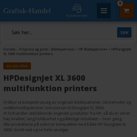
0
Grafisk-Handel
Kundesenter
Forside
»
Prepress og print
»
Blekkpatroner
»
HP Blekkpatroner
»
HPDesignJet
XL 3600 multifunktion printers
Vis uten MVA
HPDesignJet XL 3600
multifunktion printers
Vi tilbyr et komplett utvalg av originale blekkpatroner, skrivehoder og
vedlikeholdspatroner som passer til DesignJet XL 3600.
Vi forhandler utelukkende originale produkter fra HP, så du er sikret
høy kvalitet, lang holdbarhet og pålitelige resultater – hver gang.
Alle produktene på siden er kompatible med både HP DesignJet XL
3800. Scroll ned og se hele utvalget.