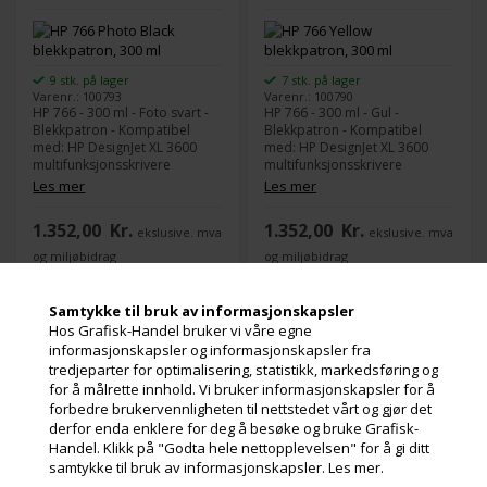
9 stk. på lager
7 stk. på lager
Varenr.: 100793
Varenr.: 100790
HP 766 - 300 ml - Foto svart -
HP 766 - 300 ml - Gul -
Blekkpatron - Kompatibel
Blekkpatron - Kompatibel
med: HP DesignJet XL 3600
med: HP DesignJet XL 3600
multifunksjonsskrivere
multifunksjonsskrivere
Les mer
Les mer
1.352,00
Kr.
1.352,00
Kr.
ekslusive. mva
ekslusive. mva
og miljøbidrag
og miljøbidrag
Samtykke til bruk av informasjonskapsler
Hos Grafisk-Handel bruker vi våre egne
informasjonskapsler og informasjonskapsler fra
tredjeparter for optimalisering, statistikk, markedsføring og
for å målrette innhold. Vi bruker informasjonskapsler for å
Meld deg på nyhetsbrevet vårt og få gode
forbedre brukervennligheten til nettstedet vårt og gjør det
tilbud
derfor enda enklere for deg å besøke og bruke Grafisk-
Handel. Klikk på "Godta hele nettopplevelsen" for å gi ditt
Inneholder ofte store besparelser og nyheter. Meld deg på, det er helt
samtykke til bruk av informasjonskapsler.
Les mer.
gratis og enkelt å avmelde seg.