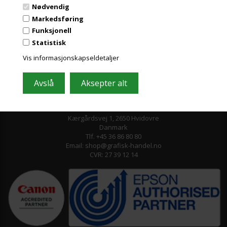
Nødvendig
Markedsføring
Funksjonell
Statistisk
Vis informasjonskapseldetaljer
Grafisk-Handel A/S © 2009
Kærgårdsvej 1, 2650 Hvidovre
Danmark
Tlf. +45 36 86 80 80
Email: shop@grafisk-handel.no
CVR: 27 39 12 14