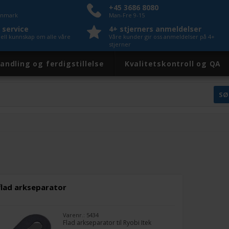
+45 3686 8080
Danmark
Man-Fre 9-15
 service
4+ stjerners anmeldelser
nell kunnskap om alle våre
Våre kunder gir oss anmeldelser på 4+
stjerner
andling og ferdigstillelse
Kvalitetskontroll og QA
 flad arkseparator
Varenr.: 5434
Flad arkseparator til Ryobi Itek