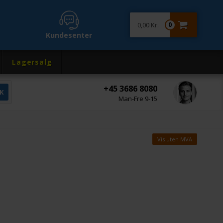
0,00 Kr.
0
Kundesenter
Lagersalg
+45 3686 8080
Man-Fre 9-15
Vis uten MVA