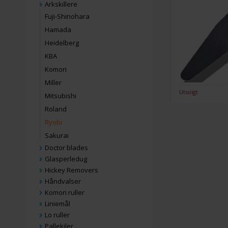
Arkskillere
Fuji-Shinohara
Hamada
Heidelberg
KBA
Komori
Miller
Utsolgt
Mitsubishi
Roland
Ryobi
Sakurai
Doctor blades
Glasperledug
Hickey Removers
Håndvalser
Komori ruller
Liniemål
Lo ruller
Pallekiler