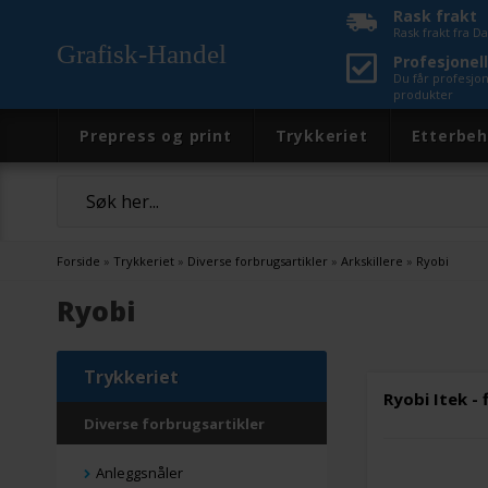
Rask frakt
Rask frakt fra 
Grafisk-Handel
Profesjonell
Du får profesjo
produkter
Prepress og print
Trykkeriet
Etterbeh
Forside
»
Trykkeriet
»
Diverse forbrugsartikler
»
Arkskillere
»
Ryobi
Ryobi
Trykkeriet
Ryobi Itek -
Diverse forbrugsartikler
Anleggsnåler