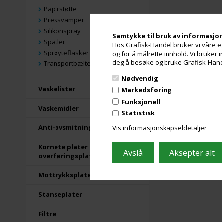
Papirstøtte
Pressvamper
Silikonspray
Samtykke til bruk av informasjo
Spatler
Hos Grafisk-Handel bruker vi våre eg
Sprøyteflasker
og for å målrette innhold. Vi bruker
deg å besøke og bruke Grafisk-Handel
Transportbælter
Nødvendig
Vaskelister
Markedsføring
Funksjonell
Vaskemidler
Statistisk
Anti-avsmitning
Vis informasjonskapseldetaljer
Kornete plater og
overføringsplater
Mottrykksplater
Stanseplater
Filtre