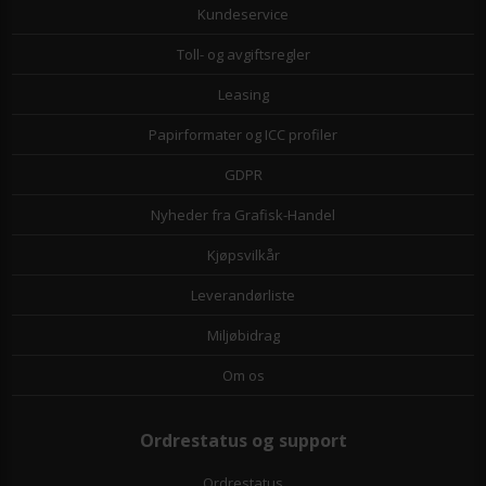
Kundeservice
Toll- og avgiftsregler
Leasing
Papirformater og ICC profiler
GDPR
Nyheder fra Grafisk-Handel
Kjøpsvilkår
Leverandørliste
Miljøbidrag
Om os
Ordrestatus og support
Ordrestatus