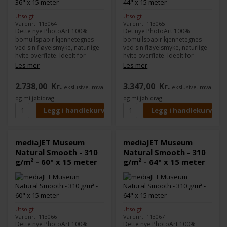
Utsolgt
Utsolgt
Varenr.: 113064
Varenr.: 113065
Dette nye PhotoArt 100%
Det nye PhotoArt 100%
bomullspapir kjennetegnes
bomullspapir kjennetegnes
ved sin fløyelsmyke, naturlige
ved sin fløyelsmyke, naturlige
hvite overflate. Ideelt for
hvite overflate. Ideelt for
fotografiske applikasjoner og
fotografiske applikasjoner og
Les mer
Les mer
høykvalitets foto- og
høykvalitets foto- og
kunsttrykk, Museum Natural
kunsttrykk, Museum Natural
2.738,00
Kr.
3.347,00
Kr.
ekslusive. mva
ekslusive. mva
Smooth er tilgjengelig i to
Smooth er tilgjengelig i to
gramvekter, mellom- og
gramvikt, middels og tungvekt,
og miljøbidrag
og miljøbidrag
tungvekt, med en matt inkjet-
med en matt inkjet-belegg på
belegg på den ene siden.
den ene siden.
mediaJET Museum
mediaJET Museum
Natural Smooth - 310
Natural Smooth - 310
g/m² - 60" x 15 meter
g/m² - 64" x 15 meter
Utsolgt
Utsolgt
Varenr.: 113066
Varenr.: 113067
Dette nye PhotoArt 100%
Dette nye PhotoArt 100%