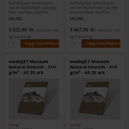
bomullspapir kjennetegnes
bomullspapir kjennetegnes
ved sin fløyelsmyke, naturlige
ved sin fløyelsmyke, naturlige
hvite overflate. Ideelt for
hvite overflate. Ideelt for
fotografiske applikasjoner og
fotografiske applikasjoner og
Les mer
Les mer
høykvalitets foto- og
høy kvalitets foto- og
kunsttrykk, Museum Natural
kunsttrykk, Museum Natural
5.322,00
Kr.
5.667,00
Kr.
ekslusive. mva
ekslusive. mva
Smooth er tilgjengelig i to
Smooth finnes i to gramvekter,
papirvekter, middels og tung,
mellom- og tungvekt, med en
og miljøbidrag
og miljøbidrag
med en matt inkjet-belegg på
matt inkjet-belegg på den ene
den ene siden.
siden.
mediaJET Museum
mediaJET Museum
Natural Smooth - 310
Natural Smooth - 310
g/m² - A2 25 ark
g/m² - A3 25 ark
Utsolgt
Utsolgt