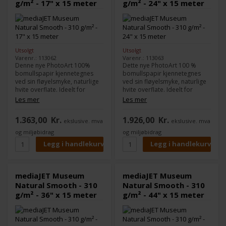
g/m² - 17" x 15 meter
g/m² - 24" x 15 meter
Utsolgt
Utsolgt
Varenr.: 113062
Varenr.: 113063
Denne nye PhotoArt 100%
Dette nye PhotoArt 100 %
bomullspapir kjennetegnes
bomullspapir kjennetegnes
ved sin fløyelsmyke, naturlige
ved sin fløyelsmyke, naturlige
hvite overflate. Ideelt for
hvite overflate. Ideelt for
fotografiske applikasjoner og
fotografiske applikasjoner og
Les mer
Les mer
høykvalitets foto- og
høykvalitets foto- og
kunsttrykk, Museum Natural
kunsttrykk, Museum Natural
1.363,00
Kr.
1.926,00
Kr.
ekslusive. mva
ekslusive. mva
Smooth er tilgjengelig i to
Smooth er tilgjengelig i to
gramvekter, mellom- og
gramvekter, mellom- og
og miljøbidrag
og miljøbidrag
tungvekts, med en matt inkjet-
tungvekt, med en matt inkjet-
belegg på den ene siden.
belegg på den ene siden.
mediaJET Museum
mediaJET Museum
Natural Smooth - 310
Natural Smooth - 310
g/m² - 36" x 15 meter
g/m² - 44" x 15 meter