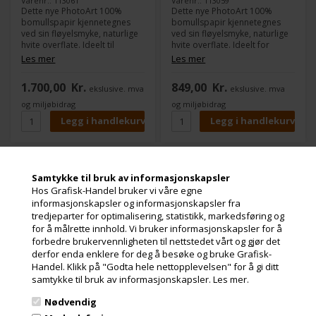
Varenr.: 113061
Varenr.: 113059
Dette nye PhotoArt 100%
Dette nye PhotoArt 100%
bomullspapir kjennetegnes
bomullspapir kjennetegnes
ved sin fløyelsmyke, naturlige
ved sin fløyelsmyke, naturlige
hvite overflate. Ideelt til
hvite overflate. Ideelt for
fotografiske applikasjoner og
fotografiske applikasjoner og
Les mer
Les mer
høykvalitets foto- og
høykvalitets foto- og
kunsttrykk, Museum Natural
kunsttrykk, Museum Natural
1.700,00
Kr.
849,00
Kr.
ekslusive. mva
ekslusive. mva
Smooth er tilgjengelig i to
Smooth er tilgjengelig i to
gramvekter, middels- og
gramvekter, mellom- og
og miljøbidrag
og miljøbidrag
tungvekt, med en matt
tungvekt, med en matt
blekkstrålebelegg på den ene
blekkbelagt overflate på den
siden.
ene siden.
mediaJET Museum
mediaJET Museum
Samtykke til bruk av informasjonskapsler
Natural Smooth - 310
Natural Smooth - 310
Hos Grafisk-Handel bruker vi våre egne
g/m² - A3+ 25 ark
g/m² - A4 25 ark
informasjonskapsler og informasjonskapsler fra
tredjeparter for optimalisering, statistikk, markedsføring og
for å målrette innhold. Vi bruker informasjonskapsler for å
forbedre brukervennligheten til nettstedet vårt og gjør det
derfor enda enklere for deg å besøke og bruke Grafisk-
Handel. Klikk på "Godta hele nettopplevelsen" for å gi ditt
samtykke til bruk av informasjonskapsler.
Les mer.
Nødvendig