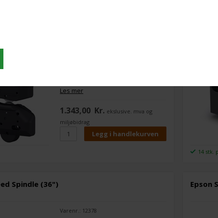
Cutter spare Blade
Epson 
Varenr.: 12375
Les mer
1.343,00
Kr.
ekslusive. mva og
miljøbidrag
14 stk. 
eed Spindle (36")
Epson S
Varenr.: 12378