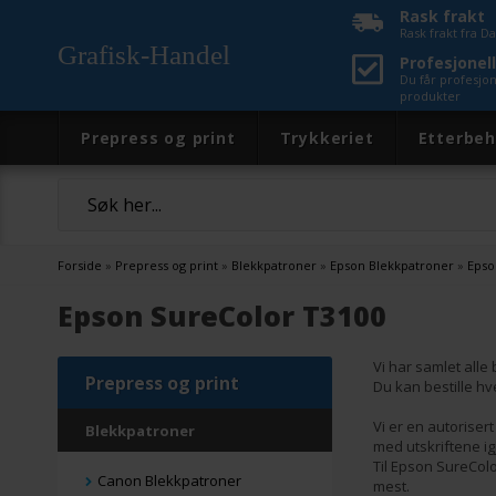
Rask frakt
Rask frakt fra 
Grafisk-Handel
Profesjonell
Du får profesjo
produkter
Prepress og print
Trykkeriet
Etterbeh
Forside
»
Prepress og print
»
Blekkpatroner
»
Epson Blekkpatroner
»
Epso
Epson SureColor T3100
Vi har samlet alle
Prepress og print
Du kan bestille hve
Vi er en autoriser
Blekkpatroner
med utskriftene ig
Til Epson SureColo
Canon Blekkpatroner
mest.