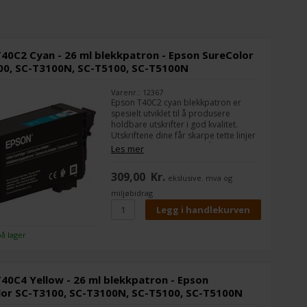
40C2 Cyan - 26 ml blekkpatron - Epson SureColor
00, SC-T3100N, SC-T5100, SC-T5100N
Varenr.: 12367
Epson T40C2 cyan blekkpatron er
spesielt utviklet til å produsere
holdbare utskrifter i god kvalitet.
Utskriftene dine får skarpe tette linjer
med en minste bredde på 0,02 mm.
Les mer
Den bruker Epsons UltraChrome XD2-
teknologi som gir fine detaljer for en
309,00
Kr.
ekslusive. mva og
produksjonsskriver.
miljøbidrag
på lager
40C4 Yellow - 26 ml blekkpatron - Epson
lor SC-T3100, SC-T3100N, SC-T5100, SC-T5100N