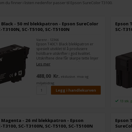
m du finner i listen nedenfor passer til Epson SureColor T3100.
Black - 50 ml blekkpatron - Epson SureColor
Epson T
C-T3100N, SC-T5100, SC-T5100N
SC-T31
Varenr.: 12366
Epson T40C1 Black blekkpatron er
spesielt utviklet til å produsere
holdbare utskrifter i god kvalitet.
Utskriftene dine får skarpe tette linjer
med en minste bredde på 0,02 mm.
Les mer
Den bruker Epsons UltraChrome XD2-
teknologi som gir fine detaljer for en
488,00
Kr.
ekslusive. mva og
produksjonsskriver.
miljøbidrag
13 stk. 
 Magenta - 26 ml blekkpatron - Epson
Epson T
C-T3100, SC-T3100N, SC-T5100, SC-T5100N
SureCo