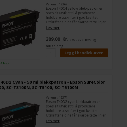
Varenr.: 12369
Epson T40C4 yellow blekkpatron er
spesielt utviklet til å produsere
holdbare utskrifter i god kvalitet.
Utskriftene dine får skarpe tette linjer
med en minste bredde på 0,02 mm.
Les mer
Den bruker Epsons UltraChrome XD2-
teknologi som gir fine detaljer for en
309,00
Kr.
ekslusive. mva og
produksjonsskriver.
miljøbidrag
på lager
40D2 Cyan - 50 ml blekkpatron - Epson SureColor
00, SC-T3100N, SC-T5100, SC-T5100N
Varenr.: 12371
Epson T40D2 cyan blekkpatron er
spesielt utviklet til å produsere
holdbare utskrifter i god kvalitet.
Utskriftene dine får skarpe tette linjer
med en minste bredde på 0,02 mm.
Les mer
Den bruker Epsons UltraChrome XD2-