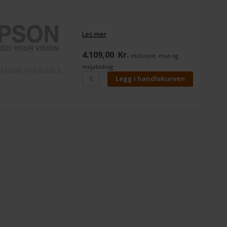
Les mer
4.109,00
Kr.
ekslusive. mva og
miljøbidrag