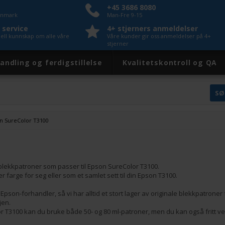
+45 3686 8080
Danmark
Man-Fre 9-15
 service
4+ stjerners anmeldelser
nell kunnskap om alle våre
Våre kunder gir oss anmeldelser på 4+
stjerner
andling og ferdigstillelse
Kvalitetskontroll og QA
n SureColor T3100
 blekkpatroner som passer til Epson SureColor T3100.
r farge for seg eller som et samlet sett til din Epson T3100.
t Epson-forhandler, så vi har alltid et stort lager av originale blekkpatrone
jen.
r T3100 kan du bruke både 50- og 80 ml-patroner, men du kan også fritt ve