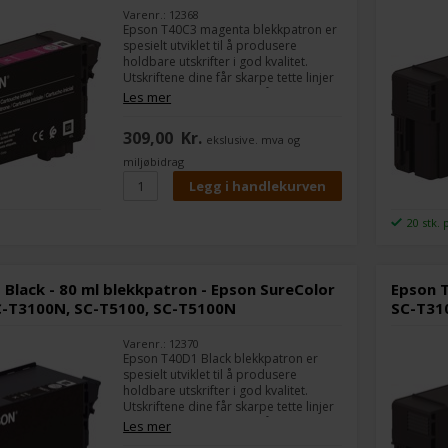
Varenr.: 12368
Epson T40C3 magenta blekkpatron er
spesielt utviklet til å produsere
holdbare utskrifter i god kvalitet.
Utskriftene dine får skarpe tette linjer
med en minste bredde på 0,02 mm.
Les mer
Den bruker Epsons UltraChrome XD2-
teknologi som gir fine detaljer for en
309,00
Kr.
ekslusive. mva og
produksjonsskriver.
miljøbidrag
20 stk. 
Black - 80 ml blekkpatron - Epson SureColor
Epson T
C-T3100N, SC-T5100, SC-T5100N
SC-T31
Varenr.: 12370
Epson T40D1 Black blekkpatron er
spesielt utviklet til å produsere
holdbare utskrifter i god kvalitet.
Utskriftene dine får skarpe tette linjer
med en minste bredde på 0,02 mm.
Les mer
Den bruker Epsons UltraChrome XD2-