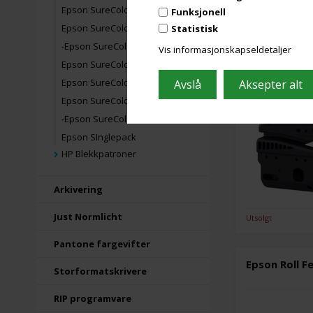
Epson SureColor T5400
Funksjonell
Epson SureColor T5405
Statistisk
Epson Auto 
-Epson SureColor T5700D
Vis informasjonskapseldetaljer
Epson SureColor T7000
Epson SureColor T7200
Epson SureColor T7700D
-Epson SureColor T7700DL
Epson SInglepack
HP Blekkpatroner
Arkivering
Just Normlicht
Utsolgt
Pantone fargevifter
Epson Roll F
Storformatskrivere
RIP programvare