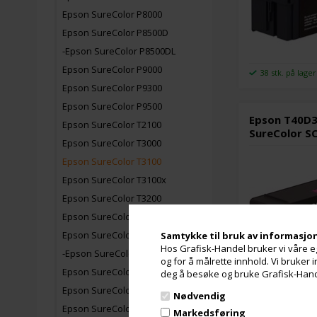
Epson SureColor P8000
Epson SureColor P8500D
-Epson SureColor P8500DL
Epson SureColor P9000
38 stk. på lager
Epson SureColor P9300
Epson SureColor P9500
Epson T40D3
Epson SureColor T2100
SureColor S
Epson SureColor T3000
Epson SureColor T3100
Epson SureColor T3100x
Epson SureColor T3200
Epson SureColor T3400
Epson SureColor T3405
Samtykke til bruk av informasjo
Hos Grafisk-Handel bruker vi våre eg
-Epson SureColor T3700D
og for å målrette innhold. Vi bruker
Epson SureColor T5000
deg å besøke og bruke Grafisk-Handel
Epson SureColor T5100
Nødvendig
61 stk. på lager
Epson SureColor T5200
Markedsføring