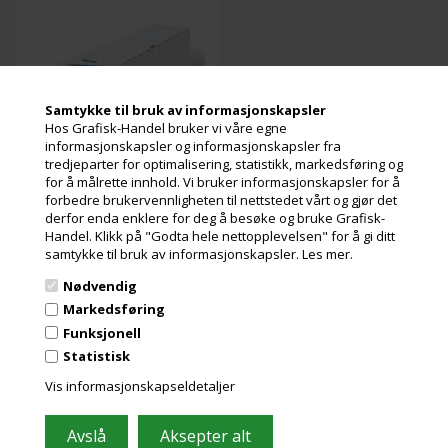
Samtykke til bruk av informasjonskapsler
Hos Grafisk-Handel bruker vi våre egne
informasjonskapsler og informasjonskapsler fra
tredjeparter for optimalisering, statistikk, markedsføring og
Utsolgt
for å målrette innhold. Vi bruker informasjonskapsler for å
Varenr.: 112634
forbedre brukervennligheten til nettstedet vårt og gjør det
PRC 140N er et avansert
blekkjetpapir utviklet for bruk
derfor enda enklere for deg å besøke og bruke Grafisk-
på farge-blekkjetplottere med
Handel. Klikk på "Godta hele nettopplevelsen" for å gi ditt
høyt blekkforbruk. Det leverer
samtykke til bruk av informasjonskapsler.
Les mer.
imponerende resultater ved
Les mer
heldekkende utskrifter med
Nødvendig
høy oppløsning, skarpe
915,00
Kr.
Markedsføring
ekslusive. mva
kantlinjer og intens
fargebrillans.
Funksjonell
og miljøbidrag
Statistisk
Vis informasjonskapseldetaljer