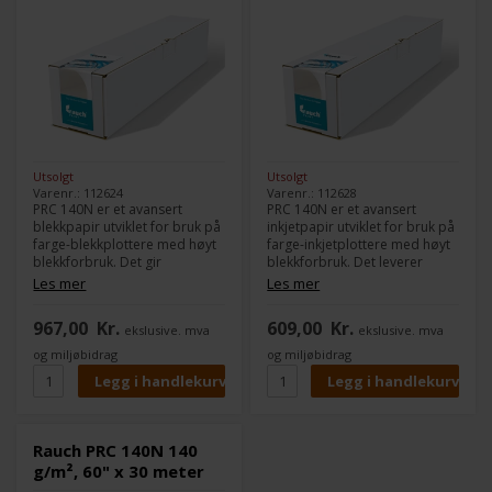
Utsolgt
Utsolgt
Varenr.: 112624
Varenr.: 112628
PRC 140N er et avansert
PRC 140N er et avansert
blekkpapir utviklet for bruk på
inkjetpapir utviklet for bruk på
farge-blekkplottere med høyt
farge-inkjetplottere med høyt
blekkforbruk. Det gir
blekkforbruk. Det leverer
imponerende resultater ved
imponerende resultater ved
Les mer
Les mer
fulldekkende utskrift med høy
fullflateskrivere med høy
oppløsning, skarp
oppløsning, skarp
967,00
Kr.
609,00
Kr.
ekslusive. mva
ekslusive. mva
kantdefinisjon og intens
kantdefinisjon og intens
fargebriljans.
fargebriljans.
og miljøbidrag
og miljøbidrag
Rauch PRC 140N 140
g/m², 60" x 30 meter