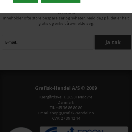
Meld deg på nyhetsbrevet vårt og få gode
tilbud
Inneholder ofte store besparelser og nyheter. Meld deg på, det er helt
gratis og enkelt å avmelde seg.
Grafisk-Handel A/S © 2009
Kærgårdsvej 1, 2650 Hvidovre
Danmark
Tlf. +45 36 86 80 80
Email: shop@grafisk-handel.no
CVR: 27 39 12 14