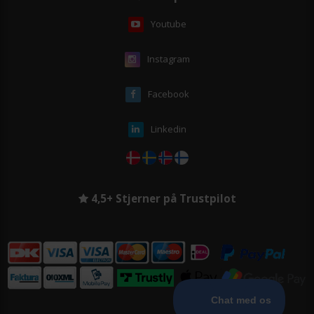
Youtube
Instagram
Facebook
Linkedin
4,5+ Stjerner på Trustpilot