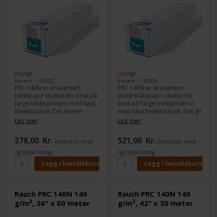
Utsolgt
Utsolgt
Varenr.: 112622
Varenr.: 112623
PRC 140N er et avansert
PRC 140N er et avansert
blekkpapir utviklet for bruk på
blekkstrålepapir utviklet for
farge-blekkplottere med høyt
bruk på farge-blekkplottere
blekkforbruk. Det leverer
med høyt blekkforbruk. Det gir
imponerende resultater ved
imponerende resultater ved
Les mer
Les mer
fullt utfallende utskrifter med
fullflateutskrift med høy
høy oppløsning, skarp
oppløsning, skarp
278,00
Kr.
521,00
Kr.
ekslusive. mva
ekslusive. mva
kantdefinisjon og intens
kantdefinisjon og intens
fargeglans.
fargebriljans.
og miljøbidrag
og miljøbidrag
Rauch PRC 140N 140
Rauch PRC 140N 140
g/m², 36" x 60 meter
g/m², 42" x 30 meter