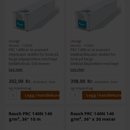
Utsolgt
Utsolgt
Varenr.: 112619
Varenr.: 112621
PRC 140N er et avansert
PRC 140N er et avansert
inkjetpapir utviklet for bruk på
blekkstrålepapir utviklet for
farge-inkjetplottere med høyt
bruk på farge-
blekkforbruk. Det leverer
blekkstråleplottere med høyt
imponerende resultater ved
blekkforbruk. Det leverer
Les mer
Les mer
fullflateprint med høy
imponerende resultater ved
oppløsning, skarp
heldekkende utskrifter med
302,00
Kr.
398,00
Kr.
ekslusive. mva
ekslusive. mva
kantdefinisjon og intens
høy oppløsning, skarp
fargebriljans.
kantdefinisjon og intens
og miljøbidrag
og miljøbidrag
fargebrillians.
Rauch PRC 140N 140
Rauch PRC 140N 140
g/m², 36" 10 m
g/m², 36" x 30 meter