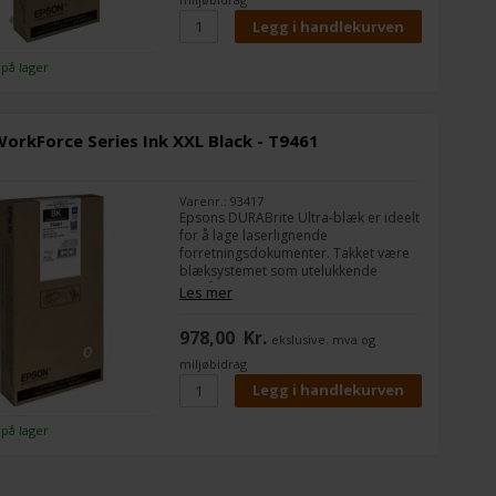
 på lager
orkForce Series Ink XXL Black - T9461
Varenr.: 93417
Epsons DURABrite Ultra-blæk er ideelt
for å lage laserlignende
forretningsdokumenter. Takket være
blæksystemet som utelukkende
består av pigmentbasert blekk, er
Les mer
dokumentene motstandsdyktige mot
vann, skitt og markeringstusj, og deres
978,00
Kr.
ekslusive. mva og
egenskaper med hurtig tørking er
perfekte for tosidig utskrift.
miljøbidrag
 på lager