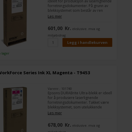
ideelt for produksjon av laserlignende
forretningsdokumenter. På grunn av
blekksystemet som består av ren
pigmentert blekk, er dokumentene
Les mer
motstandsdyktige mot vann, skitt og
overstrykningspenner og deres
601,00
Kr.
ekslusive. mva og
egenskaper for rask tørking er
perfekte for tosidig utskrift.
miljøbidrag
å lager
orkForce Series Ink XL Magenta - T9453
Varenr.: 101740
Epsons DURABrite Ultra-blekk er ideell
for å produsere laserlignende
forretningsdokumenter. Takket være
blekksystemet, som utelukkende
består av pigmentbasert blekk, er
Les mer
dokumentene motstandsdyktige mot
vann, smuss og highlightere, og deres
678,00
Kr.
ekslusive. mva og
hurtigtørkende egenskaper er
perfekte for tosidig utskrift.
miljøbidrag