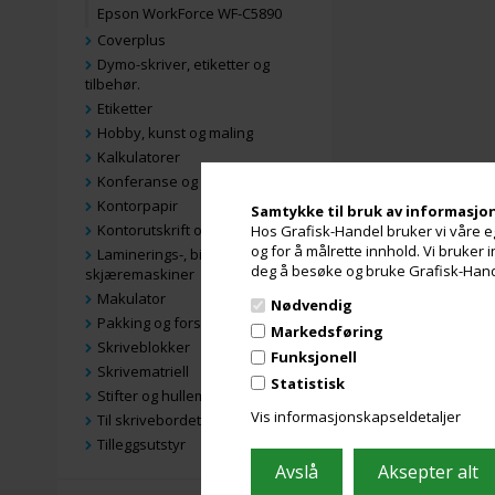
Epson WorkForce WF-C5890
Coverplus
Dymo-skriver, etiketter og
tilbehør.
Etiketter
Hobby, kunst og maling
Kalkulatorer
Konferanse og presentasjon
Kontorpapir
Samtykke til bruk av informasjo
Kontorutskrift og skanning
Hos Grafisk-Handel bruker vi våre eg
og for å målrette innhold. Vi bruker
Laminerings-, binde- og
deg å besøke og bruke Grafisk-Handel
skjæremaskiner
Makulator
Nødvendig
Pakking og forsendelse
Markedsføring
Skriveblokker
Funksjonell
Skrivematriell
Statistisk
Stifter og hullemaskiner
Vis informasjonskapseldetaljer
Til skrivebordet
Tilleggsutstyr