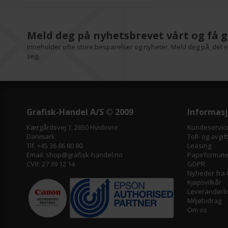
Meld deg på nyhetsbrevet vårt og få g
Inneholder ofte store besparelser og nyheter. Meld deg på, det er
seg.
Grafisk-Handel A/S © 2009
Informas
Kærgårdsvej 1, 2650 Hvidovre
Kundeservic
Danmark
Toll- og avgif
Tlf. +45 36 86 80 80
Leasing
Email: shop@grafisk-handel.no
Papirformater
CVR: 27 39 12 14
GDPR
Nyheder fra 
Kjøpsvilkår
Leverandørli
Miljøbidrag
Om os