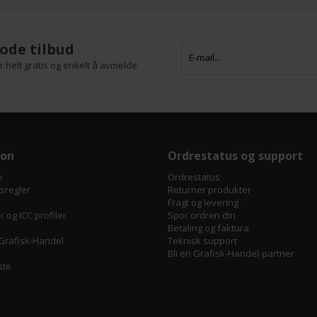
ode tilbud
 helt gratis og enkelt å avmelde
jon
Ordrestatus og support
e
Ordrestatus
tsregler
Returner produkter
Fragt og levering
 og ICC profiler
Spor ordren din
Betaling og faktura
Grafisk-Handel
Teknisk support
Bli en Grafisk-Handel-partner
ste