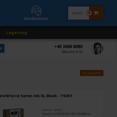
0,00 Kr.
0
Kundesenter
Lagersalg
+45 3686 8080
Man-Fre 9-15
Vis uten MVA
orkForce Series Ink XL Black - T9451
Varenr.: 93413
Epsons DURABrite Ultra-blekk er