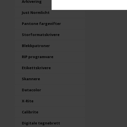
Arkivering
Just Normlicht
Pantone fargevifter
Storformatskrivere
Blekkpatroner
RIP programvare
Etikettskrivere
Skannere
Datacolor
X-Rite
Calibrite
Digitale tegnebrett