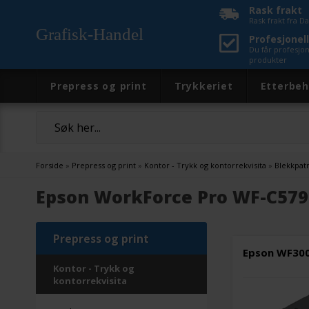
Rask frakt
Rask frakt fra 
Grafisk-Handel
Profesjonell
Du får profesjo
produkter
Prepress og print
Trykkeriet
Etterbeh
Forside
»
Prepress og print
»
Kontor - Trykk og kontorrekvisita
»
Blekkpat
Epson WorkForce Pro WF-C579
Prepress og print
Epson WF300
Kontor - Trykk og
kontorrekvisita