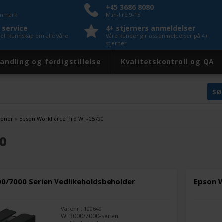
+45 3686 8080
Danmark
Man-Fre 9-15
 service
4+ stjerners anmeldelser
nell kunnskap om alle våre
Våre kunder gir oss anmeldelser på 4+
stjerner
andling og ferdigstillelse
Kvalitetskontroll og QA
roner
»
Epson WorkForce Pro WF-C5790
0
0/7000 Serien Vedlikeholdsbeholder
Epson W
Varenr.: 100640
WF3000/7000-serien