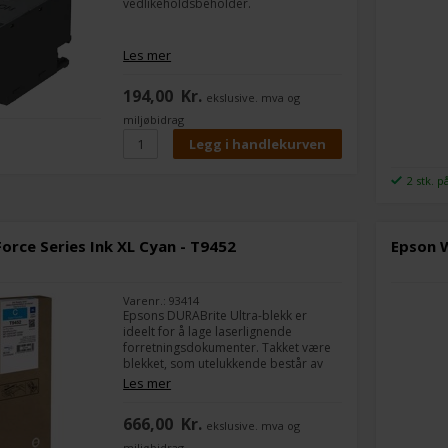
vedlikeholdsbeholder.
Les mer
194,00
Kr.
ekslusive. mva og
miljøbidrag
2 stk. p
rce Series Ink XL Cyan - T9452
Epson W
Varenr.: 93414
Epsons DURABrite Ultra-blekk er
ideelt for å lage laserlignende
forretningsdokumenter. Takket være
blekket, som utelukkende består av
pigmentbasert blekk, er dokumentene
Les mer
motstandsdyktige mot vann, skitt og
overstrykningspenner, og deres
666,00
Kr.
ekslusive. mva og
egenskaper med rask tørking er
perfekte for tosidig utskrift.
miljøbidrag