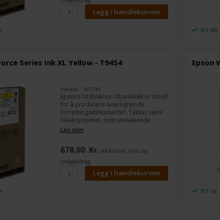
er
101 stk.
rce Series Ink XL Yellow - T9454
Epson W
Varenr.: 101741
Epsons DURABrite Ultra-blekk er ideell
for å produsere laserlignende
forretningsdokumenter. Takket være
blekksystemet, som utelukkende
består av pigmentbasert blekk, er
Les mer
dokumentene motstandsdyktige mot
vann, smuss og highlightere, og deres
678,00
Kr.
ekslusive. mva og
hurtigtørkende egenskaper er
perfekte for tosidig utskrift.
miljøbidrag
er
101 stk.